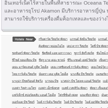
อินเทอร์เน็ตไร้สายในพื้นที่สาธารณะ Oceana 
และอาหารยุโรป Akamon มีบริการอาหารญี่ปุ่น นอ
สามารถใช้บริการเครื่องดื่มค็อกเทลและของว่างไ
กรีนพาร์ค รีสอร์ท พัทยา
แกรนด์ จัสมิน รีสอร์ท
แกรนด์ 
คุ้มพัทยา หม่อมไฉไล
เคป ดารา รีสอร์ท
โคซี่ บีช พัทย
ชลจันทร์ พัทยา รีสอร์ท
ชิคชิลล์ แอท เอราวาณา
ชูการ์ ฮัทรี สอร์ท
ซันไชน์ ก
ซีไซด์ จอมเทียน บีช
ซีทรู บาย เดอะ ซายน์
ซีรีน แซนด์ เฮลธ์ รีสอร์ท
เซ็นทา
เดอะ มาร์คแลนด์ บูทีค โฮเต็ล
เดอะ เรสซิเดนซ์ การ์เด้น พัทยา
เดอะไพน์วู้ด 
ไทย การ์เด้น รีสอร์ท
นันทรา เดอ บูติค โฮเต็ล
นาเกลือ บีช รีสอร์ท
เนเชอรัล 
บาบูน่า บีชฟร้อนท์ ลิฟวิ่ง
บารอน บีช
บาศญ่า บีช โฮเทล แอนด์ รีสอร์ท
เบย์
เบลล่า วิลล่า เมโทร
เบลล่า เอ็กซ์เพรส
เบสท์ เวสเทิร์น พัทยา
พัทยา เซ็นเตอร
แฟร์เท็กซ์ สปอร์ตคลับ แอนด์ โฮเต็ล
โฟรซีซั่นส์ เพลส
มณเฑียร พัทยา
มันตร
เมอร์เมด บีช รีสอร์
ไมค์ การ์เด้น รีสอร์ท
ไมค์ บีช รีสอร์ท
ไมค์ ออร์คิด รีสอร์