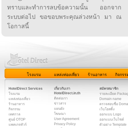
ทราบและทำการลบข้อความนั้น ออกจาก
ระบบต่อไป ขอขอบพระคุณล่วงหน้า มา ณ
โอกาสนี้
โรงแรม
แหล่งท่องเที่ยว
ร้านอาหาร
กิจกรร
สมาชิก
|
เกี่ยวกับเรา
|
ติดต่อเรา
|
แผนผัง
|
ข่าวสาร
|
User A
HotelDirect Services
เกี่ยวกับเรา
สมัครสมาชิก
HotelDirect.in.th
โรงแรม
รายละเอียด Packa
ติดต่อเรา
แหล่งท่องเที่ยว
Domain name
ข่าวสาร
ร้านอาหาร
ตรวจสอบชื่อ Dom
แผนผัง
กิจกรรม
เว็บโฮสติ้ง
โฆษณา
เทศกาล
ออกแบบ Logo
User Agreement
ศูนย์ OTOP
ออกแบบเว็บไซต์
Privacy Policy
แพคเกจทัวร์
ตัวอย่าง Template