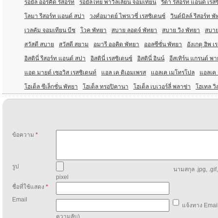
รอยัล ออร์คิด รีสอร์ท
รอยัลไทย พาวิลเลียน จอมเทียน
ริต้า รีสอร์ท แอนด์ เรส
โลมา รีสอร์ท แอนด์ สปา
วงศ์อมาตย์ ไพรเวซี่ เรสซิเดนซ์
วินด์มิลล์ รีสอร์ท พ
เวลคัม จอมเทียน บีช
โวค พัทยา
สบาย ลอดจ์ พัทยา
สบาย วิง พัทยา
สบาย
สวัสดี สบาย
สวัสดี สยาม
อมารี ออคิด พัทยา
ออลซีซั่น พัทยา
อังเกตุ ฮิพ เ
อิสตินี่ รีสอร์ท แอนด์ สปา
อิสตินี่ เรสซิเดนซ์
อิสตินี่ อินน์
อีสเทิร์น แกรนด์ พ
แอด มายด์ เซอวิส เรสซิเดนท์
แอล เค ดิเอมเพรส
แอลเค เมโทรโปล
แอลเค ร
โฮเต็ล ซีเล็กชั่น พัทยา
โฮเต็ล ทรอปิคานา
โฮเต็ล เบเวอร์ลี่ พลาซ่า
โฮเทล วิ
ข้อความ
*
รูป
นามสกุล .jpg, .gif
pixel
ชื่อที่ใช้แสดง
*
Email
แจ้งทาง Email
ความลับ)