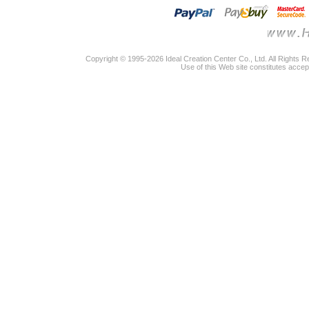
Copyright © 1995-2026 Ideal Creation Center Co., Ltd. All Rights 
Use of this Web site constitutes accep