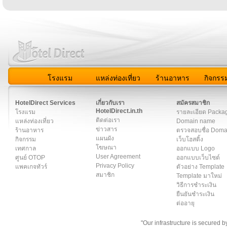
โรงแรม
แหล่งท่องเที่ยว
ร้านอาหาร
กิจกรร
สมาชิก
|
เกี่ยวกับเรา
|
ติดต่อเรา
|
แผนผัง
|
ข่าวสาร
|
User A
HotelDirect Services
เกี่ยวกับเรา
สมัครสมาชิก
HotelDirect.in.th
โรงแรม
รายละเอียด Packa
ติดต่อเรา
แหล่งท่องเที่ยว
Domain name
ข่าวสาร
ร้านอาหาร
ตรวจสอบชื่อ Dom
แผนผัง
กิจกรรม
เว็บโฮสติ้ง
โฆษณา
เทศกาล
ออกแบบ Logo
User Agreement
ศูนย์ OTOP
ออกแบบเว็บไซต์
Privacy Policy
แพคเกจทัวร์
ตัวอย่าง Template
สมาชิก
Template มาใหม่
วิธีการชำระเงิน
ยืนยันชำระเงิน
ต่ออายุ
"Our infrastructure is secured 