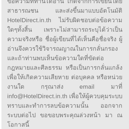
ข้อความที่ท่านได้อ่าน เกิดจากการเขียนโดย
สาธารณชน และส่งขึ้นมาแบบอัตโนมัติ
HotelDirect.in.th ไม่รับผิดชอบต่อข้อความ
ใดๆทั้งสิ้น เพราะไม่สามารถระบุได้ว่าเป็น
ความจริงหรือ ชื่อผู้เขียนที่ได้เห็นคือชื่อจริง ผู้
อ่านจึงควรใช้วิจารณญาณในการกลั่นกรอง
และถ้าท่านพบเห็นข้อความใดที่ขัดต่อ
กฎหมายและศีลธรรม หรือเป็นการกลั่นแกล้ง
เพื่อให้เกิดความเสียหาย ต่อบุคคล หรือหน่วย
งานใด กรุณาส่ง email มาที่
info@HotelDirect.in.th เพื่อให้ผู้ควบคุมระบบ
ทราบและทำการลบข้อความนั้น ออกจาก
ระบบต่อไป ขอขอบพระคุณล่วงหน้า มา ณ
โอกาสนี้