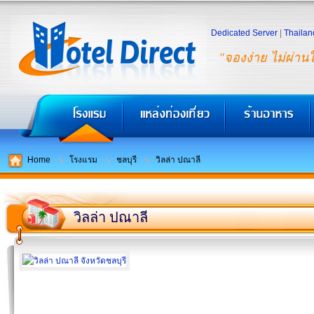
Dedicated Server
|
Thailan
"จองง่าย ไม่ผ่าน
Home
โรงแรม
ชลบุรี
วิลล่า ปณาลี
วิลล่า ปณาลี