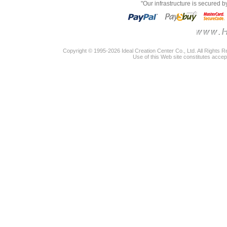
"Our infrastructure is secured 
Copyright © 1995-2026 Ideal Creation Center Co., Ltd. All Rights 
Use of this Web site constitutes accep