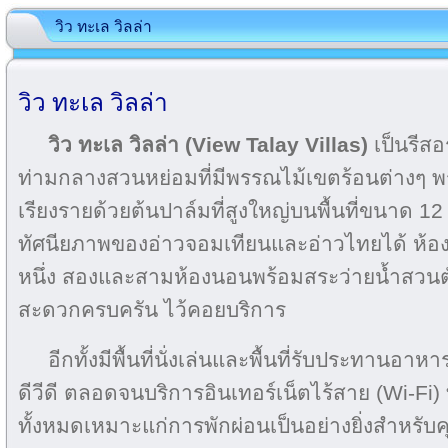
วิว ทะเล วิลล่า
วิว ทะเล วิลล่า
วิว ทะเล วิลล่า (View Talay Villas)
เป็นรีสอ
ท่ามกลางสวนหย่อมที่มีพรรณไม้เขตร้อนต่างๆ พ
เรียงรายด้วยต้นปาล์มที่สูงใหญ่บนพื้นที่ขนาด 1
ทัศนียภาพของอ่าวจอมเทียนและอ่าวไทยได้ ห้องพัก
หนึ่ง สองและสามห้องนอนพร้อมสระว่ายน้ำสวนต
สะดวกครบครัน ไว้คอยบริการ
อีกทั้งมีพื้นที่นั่งเล่นและพื้นที่รับประทานอาหาร
ดีวีดี ตลอดจนบริการอินเทอร์เน็ตไร้สาย (Wi-Fi) ที่
ทั้งหมดเหมาะแก่การพักผ่อนเป็นอย่างยิ่งสำหรั