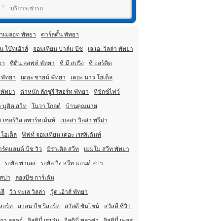
บริการเช่ารถ
าเมลอท พัทยา
คาร์ลตั้น พัทยา
 โบ๊ทเฮ้าส์
จอมเทียน ปาล์ม บีช
เจ.เอ. วิลล่า พัทยา
ยา
ซิติน ลอฟท์ พัทยา
ซี มี สปริง
ซี ออร์คิด
 พัทยา
เดอะ ซายน์ พัทยา
เดอะ นาว โฮเต็ล
 พัทยา
ตำหนัก ลักชูรี รีสอร์ท พัทยา
ทีซิกซ์ไฟว์
 บูติค สวีท
โนวา โกลด์
บ้านคุณนาย
า เซอร์วิส อพาร์ทเม้นท์
เบลล่า วิลล่า พรีม่า
 โฮเต็ล
ฟิฟท์ จอมเทียน เดอะ เรสสิเด้นท์
ร์คแลนด์ บีช วิว
มิราเคิล สวีท
เมมโม สวีท พัทยา
รอยัล พาเลส
รอยัล วิง สวีท แอนด์ สปา
 สปา
ลองบีช การ์เด้น
ลี
วิว ทะเล วิลล่า
วู้ด เฮ้าส์ พัทยา
สอร์ท
สวอน บีช รีสอร์ท
สวัสดี ซันไชน์
สวัสดี ซีวิว
ิกา ลอดจ์
อิสตินี่ เซเว่น
อิสตินี่ พลาซ่า
อิสตินี่ เพลส