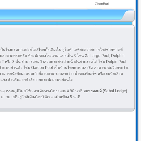
ChonBuri
ป็นโรงแรมตกแต่งสไตล์ไทยดั้งเดิมตั้งอยู่ในทำเลที่สะดวกสบายใกล้ชายหาดที่
วามสะดวกครบครัน ห้องพักของโรงแรม แบ่งเป็น 3 โซน คือ Large Pool, Dolphin
 2 หรือ 3 ชั้น สามารถชมวิวสวนและสระว่ายน้ำอันสวยงามได้ โซน Dolpin Pool
ชมวิวแบบส่วนตัว โซน Garden Pool เป็นบ้านไทยแบบคลาสิค สามารถชมวิวสระว่าย
ะสามารถนั่งพักผ่อนบนเก้าอี้อาบแดดรอบสระว่ายน้ำของรีสอร์ท หรือเล่นบิลเลียด
างแจ้ง สำหรับออกกำลังกายและพักผ่อนหย่อนใจ
ินสุวรรณภูมิโดยใช้เวลาเดินทางโดยรถยนต์ 90 นาที
สบายลอดจ์ (Sabai Lodge)
มากมายที่อยู่ใกล้เคียงโดยใช้เวลาเดินเพียง 5 นาที