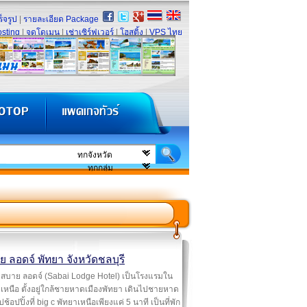
็จรูป
|
รายละเอียด Package
sting
|
จดโดเมน
|
เช่าเซิร์ฟเวอร์
|
โฮสติ้ง
|
VPS ไทย
 ลอดจ์ พัทยา จังหวัดชลบุรี
สบาย ลอดจ์ (Sabai Lodge Hotel) เป็นโรงแรมใน
เหนือ ตั้งอยู่ใกล้ชายหาดเมืองพัทยา เดินไปชายหาด
ปช้อปปิ้งที่ big c พัทยาเหนือเพียงแค่ 5 นาที เป็นที่พัก