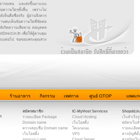
สาธารณชน และส่งขึ้นมาแบบ
ข้อความใดๆทั้งสิ้น เพราะไม่
้เห็นคือชื่อจริง ผู้อ่านจึงควร
บเห็นข้อความใดที่ขัดต่อ
ให้เกิดความเสียหาย ต่อบุคคล
irect.in.th เพื่อให้ผู้ควบคุม
บบต่อไป ขอขอบพระคุณล่วง
ว
ร้านอาหาร
กิจกรรม
เทศกาล
ศูนย์ OTOP
แพคเกจ
ต่อเรา
|
แผนผัง
|
ข่าวสาร
|
User Agreement
|
Privacy Policy
|
โฆษณา
สมัครสมาชิก
IC-MyHost Services
Shopdd.in
h
รายละเอียด Package
Cloud Hosting
เว็บสำเร็จร
Domain name
เว็บโฮสติ้ง
สมัครเว็บสำ
ตรวจสอบชื่อ Domain name
โดเมนเนม
รายละเอียด
เว็บโฮสติ้ง
VPS
สารบัญที่ตั้
ออกแบบ Logo
Cloud Server
สารบัญเว็บ