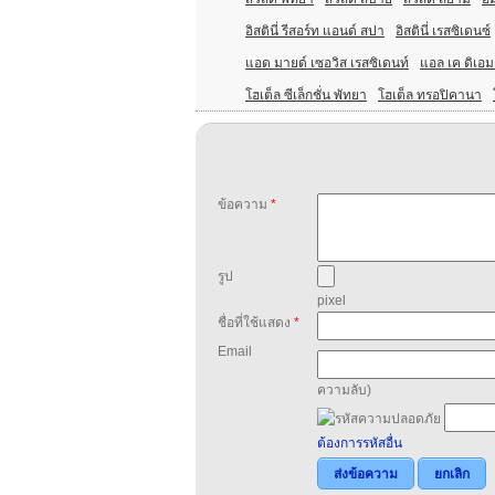
อิสตินี่ รีสอร์ท แอนด์ สปา
อิสตินี่ เรสซิเดนซ์
แอด มายด์ เซอวิส เรสซิเดนท์
แอล เค ดิเอ
โฮเต็ล ซีเล็กชั่น พัทยา
โฮเต็ล ทรอปิคานา
ข้อความ
*
รูป
pixel
ชื่อที่ใช้แสดง
*
Email
ความลับ)
ต้องการรหัสอื่น
ส่งข้อความ
ยกเลิก