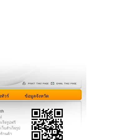
ทัวร์
ข้อมูลจังหวัด
.th
ูป
เร็จรูปฟรี
เว็บสำเร็จรูป
งร้านค้า