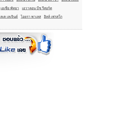
เอเชีย พัทยา
เอวาลอน บีช รีสอร์ท
ลเค เลเจินด์
ไอยรา พาเลส
ฮิลล์ เฟรสโก