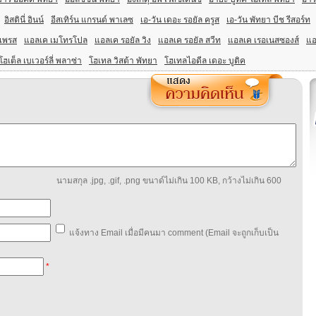
อิสตินี่ อินน์
อีสเทิร์น แกรนด์ พาเลซ
เอ-วัน เดอะ รอยัล ครูส
เอ-วัน พัทยา บีช รีสอร์ท
มเพรส
แอลเค เมโทรโปล
แอลเค รอยัล วิง
แอลเค รอยัล สวีท
แอลเค เรอเนสซองส์
แอ
โฮเต็ล เบเวอร์ลี่ พลาซ่า
โฮเทล วิสต้า พัทยา
โฮเทลไอดีล เดอะ บูติค
นามสกุล .jpg, .gif, .png ขนาด์ไม่เกิน 100 KB, กว้างไม่เกิน 600
แจ้งทาง Email เมื่อมีคนมา comment (Email จะถูกเก็บเป็น
*