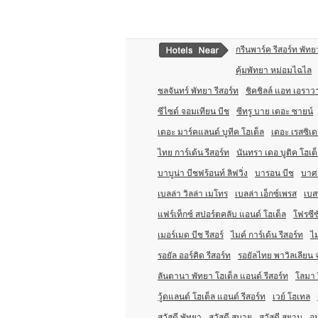
กรีนพาร์ค รีสอร์ท พัทย
คุ้มพัทยา หม่อมไฉไล
ชลจันทร์ พัทยา รีสอร์ท
ชิคชิลล์ แอท เอรา
ซีไซด์ จอมเทียน บีช
ซีทรู บาย เดอะ ซายน์
เดอะ มาร์คแลนด์ บูทีค โฮเต็ล
เดอะ เรสซิเด
ไทย การ์เด้น รีสอร์ท
นันทรา เดอ บูติค โฮเต
บาบูน่า บีชฟร้อนท์ ลิฟวิ่ง
บารอน บีช
บาศญ
เบลล่า วิลล่า เมโทร
เบลล่า เอ็กซ์เพรส
เบส
แฟร์เท็กซ์ สปอร์ตคลับ แอนด์ โฮเต็ล
โฟรซีซ
เมอร์เมด บีช รีสอร์
ไมค์ การ์เด้น รีสอร์ท
ไม
รอยัล ออร์คิด รีสอร์ท
รอยัลไทย พาวิลเลียน 
ลันตานา พัทยา โฮเต็ล แอนด์ รีสอร์ท
โลมา 
วู้ดแลนด์ โฮเต็ล แอนด์ รีสอร์ท
เวย์ โฮเทล
สวัสดี พัทยา
สวัสดี สบาย
สวัสดี สยาม
อม