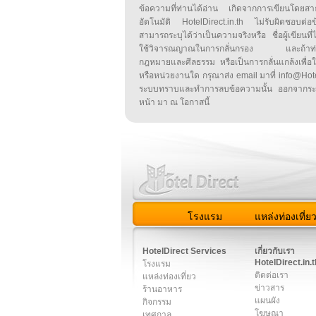
ข้อความที่ท่านได้อ่าน เกิดจากการเขียนโดย
อัตโนมัติ HotelDirect.in.th ไม่รับผิดชอบต่อ
สามารถระบุได้ว่าเป็นความจริงหรือ ชื่อผู้เขียนที่ได
ใช้วิจารณญาณในการกลั่นกรอง และถ้าท่านพ
กฎหมายและศีลธรรม หรือเป็นการกลั่นแกล้งเพื่อ
หรือหน่วยงานใด กรุณาส่ง email มาที่ info@HotelD
ระบบทราบและทำการลบข้อความนั้น ออกจากระ
หน้า มา ณ โอกาสนี้
โรงแรม
แหล่งท่องเที่ย
สมาชิก
|
เกี่ยวกับเรา
|
ติด
HotelDirect Services
เกี่ยวกับเรา
HotelDirect.in.t
โรงแรม
ติดต่อเรา
แหล่งท่องเที่ยว
ข่าวสาร
ร้านอาหาร
แผนผัง
กิจกรรม
โฆษณา
เทศกาล