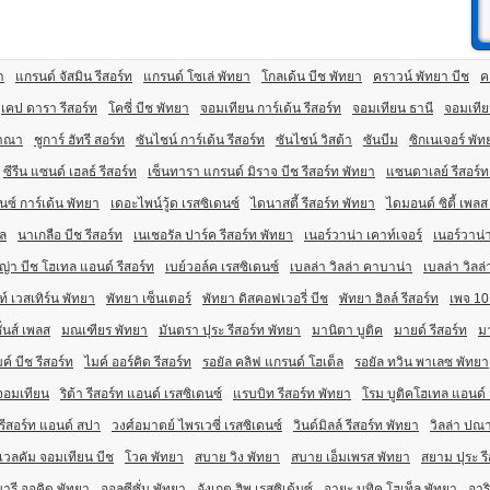
า
แกรนด์ จัสมิน รีสอร์ท
แกรนด์ โซเล่ พัทยา
โกลเด้น บีช พัทยา
คราวน์ พัทยา บีช
ค
เคป ดารา รีสอร์ท
โคซี่ บีช พัทยา
จอมเทียน การ์เด้น รีสอร์ท
จอมเทียน ธานี
จอมเทียน
วาณา
ชูการ์ ฮัทรี สอร์ท
ซันไชน์ การ์เด้น รีสอร์ท
ซันไชน์ วิสต้า
ซันบีม
ซิกเนเจอร์ พัท
ซีรีน แซนด์ เฮลธ์ รีสอร์ท
เซ็นทารา แกรนด์ มิราจ บีช รีสอร์ท พัทยา
แซนดาเลย์ รีสอร์ท
นซ์ การ์เด้น พัทยา
เดอะไพน์วู้ด เรสซิเดนซ์
ไดนาสตี้ รีสอร์ท พัทยา
ไดมอนด์ ซิตี้ เพลส
็ล
นาเกลือ บีช รีสอร์ท
เนเชอรัล ปาร์ค รีสอร์ท พัทยา
เนอร์วาน่า เคาท์เจอร์
เนอร์วาน่า
่า บีช โฮเทล แอนด์ รีสอร์ท
เบย์วอล์ค เรสซิเดนซ์
เบลล่า วิลล่า คาบาน่า
เบลล่า วิลล่
ท์ เวสเทิร์น พัทยา
พัทยา เซ็นเตอร์
พัทยา ดิสคอฟเวอรี่ บีช
พัทยา ฮิลล์ รีสอร์ท
เพจ 10
ั่นส์ เพลส
มณเฑียร พัทยา
มันตรา ปุระ รีสอร์ท พัทยา
มานิตา บูติค
มายด์ รีสอร์ท
มา
ค์ บีช รีสอร์ท
ไมค์ ออร์คิด รีสอร์ท
รอยัล คลิฟ แกรนด์ โฮเต็ล
รอยัล ทวิน พาเลซ พัทยา
จอมเทียน
ริต้า รีสอร์ท แอนด์ เรสซิเดนซ์
แรบบิท รีสอร์ท พัทยา
โรม บูติคโฮเทล แอนด์
รีสอร์ท แอนด์ สปา
วงศ์อมาตย์ ไพรเวซี่ เรสซิเดนซ์
วินด์มิลล์ รีสอร์ท พัทยา
วิลล่า ปณา
เวลคัม จอมเทียน บีช
โวค พัทยา
สบาย วิง พัทยา
สบาย เอ็มเพรส พัทยา
สยาม ปุระ รี
ารี ออคิด พัทยา
ออลซีซั่น พัทยา
อังเกตุ ฮิพ เรสซิเด้นซ์
อายะ บูทิค โฮเท็ล พัทยา
อาร