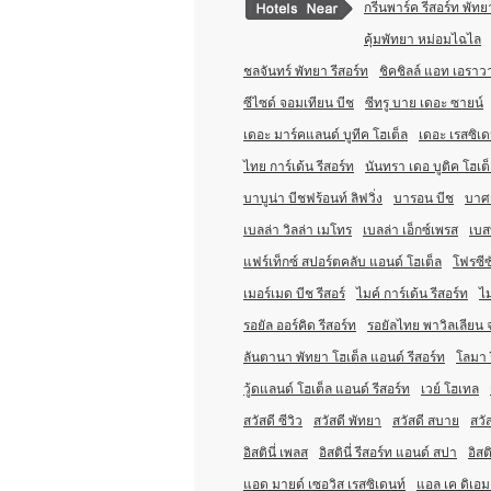
กรีนพาร์ค รีสอร์ท พัทย
คุ้มพัทยา หม่อมไฉไล
ชลจันทร์ พัทยา รีสอร์ท
ชิคชิลล์ แอท เอรา
ซีไซด์ จอมเทียน บีช
ซีทรู บาย เดอะ ซายน์
เดอะ มาร์คแลนด์ บูทีค โฮเต็ล
เดอะ เรสซิเด
ไทย การ์เด้น รีสอร์ท
นันทรา เดอ บูติค โฮเต
บาบูน่า บีชฟร้อนท์ ลิฟวิ่ง
บารอน บีช
บาศญ
เบลล่า วิลล่า เมโทร
เบลล่า เอ็กซ์เพรส
เบส
แฟร์เท็กซ์ สปอร์ตคลับ แอนด์ โฮเต็ล
โฟรซีซ
เมอร์เมด บีช รีสอร์
ไมค์ การ์เด้น รีสอร์ท
ไม
รอยัล ออร์คิด รีสอร์ท
รอยัลไทย พาวิลเลียน 
ลันตานา พัทยา โฮเต็ล แอนด์ รีสอร์ท
โลมา 
วู้ดแลนด์ โฮเต็ล แอนด์ รีสอร์ท
เวย์ โฮเทล
สวัสดี ซีวิว
สวัสดี พัทยา
สวัสดี สบาย
สวั
อิสตินี่ เพลส
อิสตินี่ รีสอร์ท แอนด์ สปา
อิสต
แอด มายด์ เซอวิส เรสซิเดนท์
แอล เค ดิเอ