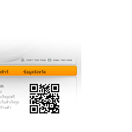
ทัวร์
ข้อมูลจังหวัด
.th
ูป
เร็จรูปฟรี
เว็บสำเร็จรูป
งร้านค้า