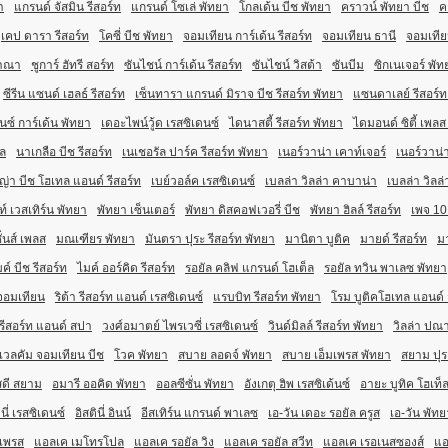
า
แกรนด์ จัสมิน รีสอร์ท
แกรนด์ โซเล่ พัทยา
โกลเด้น บีช พัทยา
คราวน์ พัทยา บีช
ค
เคป ดารา รีสอร์ท
โคซี่ บีช พัทยา
จอมเทียน การ์เด้น รีสอร์ท
จอมเทียน ธานี
จอมเทียน
วาณา
ชูการ์ ฮัทรี สอร์ท
ซันไชน์ การ์เด้น รีสอร์ท
ซันไชน์ วิสต้า
ซันบีม
ซิกเนเจอร์ พัท
ซีรีน แซนด์ เฮลธ์ รีสอร์ท
เซ็นทารา แกรนด์ มิราจ บีช รีสอร์ท พัทยา
แซนดาเลย์ รีสอร์ท
นซ์ การ์เด้น พัทยา
เดอะไพน์วู้ด เรสซิเดนซ์
ไดนาสตี้ รีสอร์ท พัทยา
ไดมอนด์ ซิตี้ เพลส
็ล
นาเกลือ บีช รีสอร์ท
เนเชอรัล ปาร์ค รีสอร์ท พัทยา
เนอร์วาน่า เคาท์เจอร์
เนอร์วาน่า
่า บีช โฮเทล แอนด์ รีสอร์ท
เบย์วอล์ค เรสซิเดนซ์
เบลล่า วิลล่า คาบาน่า
เบลล่า วิลล่
ท์ เวสเทิร์น พัทยา
พัทยา เซ็นเตอร์
พัทยา ดิสคอฟเวอรี่ บีช
พัทยา ฮิลล์ รีสอร์ท
เพจ 10
ั่นส์ เพลส
มณเฑียร พัทยา
มันตรา ปุระ รีสอร์ท พัทยา
มานิตา บูติค
มายด์ รีสอร์ท
มา
ค์ บีช รีสอร์ท
ไมค์ ออร์คิด รีสอร์ท
รอยัล คลิฟ แกรนด์ โฮเต็ล
รอยัล ทวิน พาเลซ พัทยา
จอมเทียน
ริต้า รีสอร์ท แอนด์ เรสซิเดนซ์
แรบบิท รีสอร์ท พัทยา
โรม บูติคโฮเทล แอนด์
รีสอร์ท แอนด์ สปา
วงศ์อมาตย์ ไพรเวซี่ เรสซิเดนซ์
วินด์มิลล์ รีสอร์ท พัทยา
วิลล่า ปณา
เวลคัม จอมเทียน บีช
โวค พัทยา
สบาย ลอดจ์ พัทยา
สบาย เอ็มเพรส พัทยา
สยาม ปุร
สดี สยาม
อมารี ออคิด พัทยา
ออลซีซั่น พัทยา
อังเกตุ ฮิพ เรสซิเด้นซ์
อายะ บูทิค โฮเท็
ินี่ เรสซิเดนซ์
อิสตินี่ อินน์
อีสเทิร์น แกรนด์ พาเลซ
เอ-วัน เดอะ รอยัล ครูส
เอ-วัน พัทย
มเพรส
แอลเค เมโทรโปล
แอลเค รอยัล วิง
แอลเค รอยัล สวีท
แอลเค เรอเนสซองส์
แอ