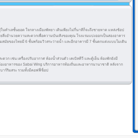
ยู่ในทำเลชั้นยอด ใจกลางเมืองพัทยา เดินเพียงไม่กี่นาทีก็จะถึงชายหาด แหล่งช้อป
ั่งด้วยสิ่งอำนวยความสะดวกเพื่อความบันเทิงของคุณ โรงแรมแบ่งออกเป็นสองอาคาร
สมัยของไทยมี 6 ชั้นพร้อมวิวสระว่ายน้ำ และอีกอาคารมี 7 ชั้นตกแต่งแบบโมเดิน
วก เช่น เครื่องปรับอากาศ ห้องน้ำส่วนตัว เคเบิลทีวี และตู้เย็น ห้องพักยังมี
ูง ห้องอาหารของ Sabai Wing บริการอาหารท้องถิ่นและอาหารนานาชาติ หลังจาก
ี่บาร์ริมสระ รวมทั้งมีคอฟฟี่ช็อป