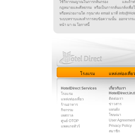
ใช้วิจารณญาณในการกลั่นกรอง และถ้าท่านพ
กฎหมายและศีลธรรม หรือเป็นการกลั่นแกล้งเพื่อ
หรือหน่วยงานใด กรุณาส่ง email มาที่ info@HotelD
ระบบทราบและทำการลบข้อความนั้น ออกจากระ
หน้า มา ณ โอกาสนี้
โรงแรม
แหล่งท่องเที่ย
สมาชิก
|
เกี่ยวกับเรา
|
ติด
HotelDirect Services
เกี่ยวกับเรา
HotelDirect.in.t
โรงแรม
ติดต่อเรา
แหล่งท่องเที่ยว
ข่าวสาร
ร้านอาหาร
แผนผัง
กิจกรรม
โฆษณา
เทศกาล
User Agreemen
ศูนย์ OTOP
Privacy Policy
แพคเกจทัวร์
สมาชิก