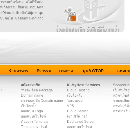
บเห็นข้อความใดที่ขัดต่อ
ให้เกิดความเสียหาย ต่อบุคคล
irect.in.th เพื่อให้ผู้ควบคุม
บบต่อไป ขอขอบพระคุณล่วง
ว
ร้านอาหาร
กิจกรรม
เทศกาล
ศูนย์ OTOP
แพคเกจ
ต่อเรา
|
แผนผัง
|
ข่าวสาร
|
User Agreement
|
Privacy Policy
|
โฆษณา
สมัครสมาชิก
IC-MyHost Services
Shopdd.in
h
รายละเอียด Package
Cloud Hosting
เว็บสำเร็จร
Domain name
เว็บโฮสติ้ง
สมัครเว็บสำ
ตรวจสอบชื่อ Domain name
โดเมนเนม
รายละเอียด
เว็บโฮสติ้ง
VPS
สารบัญที่ตั้
ออกแบบ Logo
Cloud Server
สารบัญเว็บ
t
ออกแบบเว็บไซต์
เช่าเซิร์ฟเวอร์
ตัวอย่าง Template
Dedicated Server
Template มาใหม่
ออกแบบเว็บไซต์