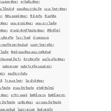
าเมลอท พัทยา
คาร์ลตั้น พัทยา
 โบ๊ทเฮ้าส์
จอมเทียน ปาล์ม บีช
เจ.เอ. วิลล่า พัทยา
ยา
ซิติน ลอฟท์ พัทยา
ซี มี สปริง
ซี ออร์คิด
 พัทยา
เดอะ ซายน์ พัทยา
เดอะ นาว โฮเต็ล
 พัทยา
ตำหนัก ลักชูรี รีสอร์ท พัทยา
ทีซิกซ์ไฟว์
 บูติค สวีท
โนวา โกลด์
บ้านคุณนาย
า เซอร์วิส อพาร์ทเม้นท์
เบลล่า วิลล่า พรีม่า
 โฮเต็ล
ฟิฟท์ จอมเทียน เดอะ เรสสิเด้นท์
ร์คแลนด์ บีช วิว
มิราเคิล สวีท
เมมโม สวีท พัทยา
รอยัล พาเลส
รอยัล วิง สวีท แอนด์ สปา
 สปา
ลองบีช การ์เด้น
ลี
วิว ทะเล วิลล่า
วู้ด เฮ้าส์ พัทยา
ะ รีสอร์ท
สวอน บีช รีสอร์ท
สวัสดี ซันไชน์
ล พัทยา
อาริกา ลอดจ์
อิสตินี่ เซเว่น
อิสตินี่ พลาซ่า
า บีช รีสอร์ท
เอเชีย พัทยา
เอวาลอน บีช รีสอร์ท
ลเค เลเจินด์
ไอยรา พาเลส
ฮิลล์ เฟรสโก