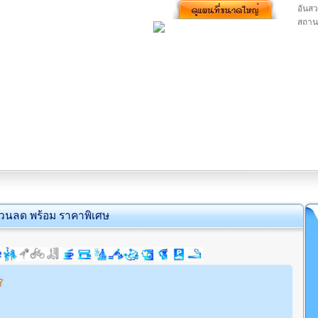
อันสว
สถานท
่วนลด พร้อม ราคาพิเศษ