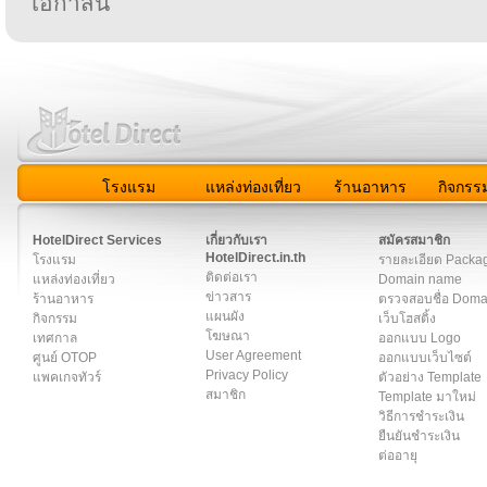
โอกาสนี้
โรงแรม
แหล่งท่องเที่ยว
ร้านอาหาร
กิจกรร
สมาชิก
|
เกี่ยวกับเรา
|
ติดต่อเรา
|
แผนผัง
|
ข่าวสาร
|
User A
HotelDirect Services
เกี่ยวกับเรา
สมัครสมาชิก
HotelDirect.in.th
โรงแรม
รายละเอียด Packa
ติดต่อเรา
แหล่งท่องเที่ยว
Domain name
ข่าวสาร
ร้านอาหาร
ตรวจสอบชื่อ Dom
แผนผัง
กิจกรรม
เว็บโฮสติ้ง
โฆษณา
เทศกาล
ออกแบบ Logo
User Agreement
ศูนย์ OTOP
ออกแบบเว็บไซต์
Privacy Policy
แพคเกจทัวร์
ตัวอย่าง Template
สมาชิก
Template มาใหม่
วิธีการชำระเงิน
ยืนยันชำระเงิน
ต่ออายุ