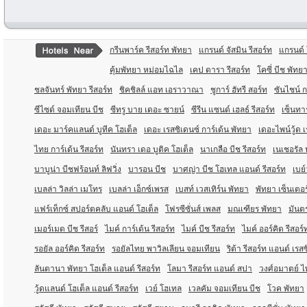
กรีนพาร์ค รีสอร์ท พัทยา
แกรนด์ จัสมิน รีสอร์ท
แกรนด์ 
คุ้มพัทยา หม่อมไฉไล
เคป ดารา รีสอร์ท
โคซี่ บีช พัทย
ชลจันทร์ พัทยา รีสอร์ท
ชิคชิลล์ แอท เอราวาณา
ชูการ์ ฮัทรี สอร์ท
ซันไชน์ ก
ซีไซด์ จอมเทียน บีช
ซีทรู บาย เดอะ ซายน์
ซีรีน แซนด์ เฮลธ์ รีสอร์ท
เซ็นทา
เดอะ มาร์คแลนด์ บูทีค โฮเต็ล
เดอะ เรสซิเดนซ์ การ์เด้น พัทยา
เดอะไพน์วู้ด 
ไทย การ์เด้น รีสอร์ท
นันทรา เดอ บูติค โฮเต็ล
นาเกลือ บีช รีสอร์ท
เนเชอรัล 
บาบูน่า บีชฟร้อนท์ ลิฟวิ่ง
บารอน บีช
บาศญ่า บีช โฮเทล แอนด์ รีสอร์ท
เบย์
เบลล่า วิลล่า เมโทร
เบลล่า เอ็กซ์เพรส
เบสท์ เวสเทิร์น พัทยา
พัทยา เซ็นเตอร
แฟร์เท็กซ์ สปอร์ตคลับ แอนด์ โฮเต็ล
โฟรซีซั่นส์ เพลส
มณเฑียร พัทยา
มันตร
เมอร์เมด บีช รีสอร์
ไมค์ การ์เด้น รีสอร์ท
ไมค์ บีช รีสอร์ท
ไมค์ ออร์คิด รีสอร์
รอยัล ออร์คิด รีสอร์ท
รอยัลไทย พาวิลเลียน จอมเทียน
ริต้า รีสอร์ท แอนด์ เรส
ลันตานา พัทยา โฮเต็ล แอนด์ รีสอร์ท
โลมา รีสอร์ท แอนด์ สปา
วงศ์อมาตย์ ไพ
วู้ดแลนด์ โฮเต็ล แอนด์ รีสอร์ท
เวย์ โฮเทล
เวลคัม จอมเทียน บีช
โวค พัทยา