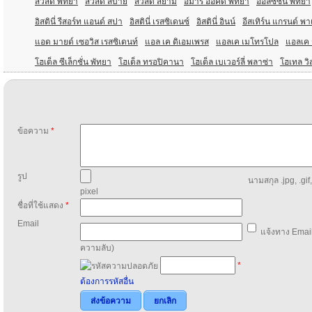
สวัสดี พัทยา
สวัสดี สบาย
สวัสดี สยาม
อมารี ออคิด พัทยา
ออลซีซั่น พัทยา
อิสตินี่ รีสอร์ท แอนด์ สปา
อิสตินี่ เรสซิเดนซ์
อิสตินี่ อินน์
อีสเทิร์น แกรนด์ พ
แอด มายด์ เซอวิส เรสซิเดนท์
แอล เค ดิเอมเพรส
แอลเค เมโทรโปล
แอลเค ร
โฮเต็ล ซีเล็กชั่น พัทยา
โฮเต็ล ทรอปิคานา
โฮเต็ล เบเวอร์ลี่ พลาซ่า
โฮเทล วิ
ข้อความ
*
รูป
นามสกุล .jpg, .gif
pixel
ชื่อที่ใช้แสดง
*
Email
แจ้งทาง Email
ความลับ)
*
ต้องการรหัสอื่น
ส่งข้อความ
ยกเลิก