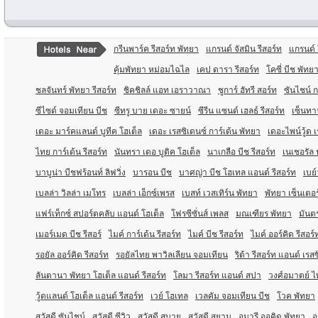
กรีนพาร์ค รีสอร์ท พัทยา
แกรนด์ จัสมิน รีสอร์ท
แกรนด์ 
คุ้มพัทยา หม่อมไฉไล
เคป ดารา รีสอร์ท
โคซี่ บีช พัทย
ชลจันทร์ พัทยา รีสอร์ท
ชิคชิลล์ แอท เอราวาณา
ชูการ์ ฮัทรี สอร์ท
ซันไชน์ ก
ซีไซด์ จอมเทียน บีช
ซีทรู บาย เดอะ ซายน์
ซีรีน แซนด์ เฮลธ์ รีสอร์ท
เซ็นทา
เดอะ มาร์คแลนด์ บูทีค โฮเต็ล
เดอะ เรสซิเดนซ์ การ์เด้น พัทยา
เดอะไพน์วู้ด 
ไทย การ์เด้น รีสอร์ท
นันทรา เดอ บูติค โฮเต็ล
นาเกลือ บีช รีสอร์ท
เนเชอรัล 
บาบูน่า บีชฟร้อนท์ ลิฟวิ่ง
บารอน บีช
บาศญ่า บีช โฮเทล แอนด์ รีสอร์ท
เบย์
เบลล่า วิลล่า เมโทร
เบลล่า เอ็กซ์เพรส
เบสท์ เวสเทิร์น พัทยา
พัทยา เซ็นเตอร
แฟร์เท็กซ์ สปอร์ตคลับ แอนด์ โฮเต็ล
โฟรซีซั่นส์ เพลส
มณเฑียร พัทยา
มันตร
เมอร์เมด บีช รีสอร์
ไมค์ การ์เด้น รีสอร์ท
ไมค์ บีช รีสอร์ท
ไมค์ ออร์คิด รีสอร์
รอยัล ออร์คิด รีสอร์ท
รอยัลไทย พาวิลเลียน จอมเทียน
ริต้า รีสอร์ท แอนด์ เรส
ลันตานา พัทยา โฮเต็ล แอนด์ รีสอร์ท
โลมา รีสอร์ท แอนด์ สปา
วงศ์อมาตย์ ไพ
วู้ดแลนด์ โฮเต็ล แอนด์ รีสอร์ท
เวย์ โฮเทล
เวลคัม จอมเทียน บีช
โวค พัทยา
สวัสดี ซันไชน์
สวัสดี ซีวิว
สวัสดี สบาย
สวัสดี สยาม
อมารี ออคิด พัทยา
อ