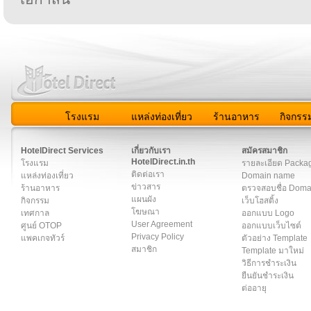
โรงแรม
แหล่งท่องเที่ยว
ร้านอาหาร
กิจกรร
สมาชิก
|
เกี่ยวกับเรา
|
ติดต่อเรา
|
แผนผัง
|
ข่าวสาร
|
User A
HotelDirect Services
เกี่ยวกับเรา
สมัครสมาชิก
HotelDirect.in.th
โรงแรม
รายละเอียด Packa
ติดต่อเรา
แหล่งท่องเที่ยว
Domain name
ข่าวสาร
ร้านอาหาร
ตรวจสอบชื่อ Dom
แผนผัง
กิจกรรม
เว็บโฮสติ้ง
โฆษณา
เทศกาล
ออกแบบ Logo
User Agreement
ศูนย์ OTOP
ออกแบบเว็บไซต์
Privacy Policy
แพคเกจทัวร์
ตัวอย่าง Template
สมาชิก
Template มาใหม่
วิธีการชำระเงิน
ยืนยันชำระเงิน
ต่ออายุ