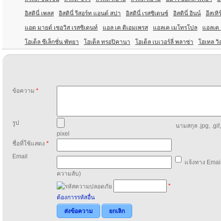
อิสตินี่ เพลส
อิสตินี่ รีสอร์ท แอนด์ สปา
อิสตินี่ เรสซิเดนซ์
อิสตินี่ อินน์
อีสเท
แอด มายด์ เซอวิส เรสซิเดนท์
แอล เค ดิเอมเพรส
แอลเค เมโทรโปล
แอลเค ร
โฮเต็ล ซีเล็กชั่น พัทยา
โฮเต็ล ทรอปิคานา
โฮเต็ล เบเวอร์ลี่ พลาซ่า
โฮเทล วิ
ข้อความ
*
รูป
นามสกุล .jpg, .gif
pixel
ชื่อที่ใช้แสดง
*
Email
แจ้งทาง Email
ความลับ)
*
ต้องการรหัสอื่น
ส่งข้อความ
ยกเลิก