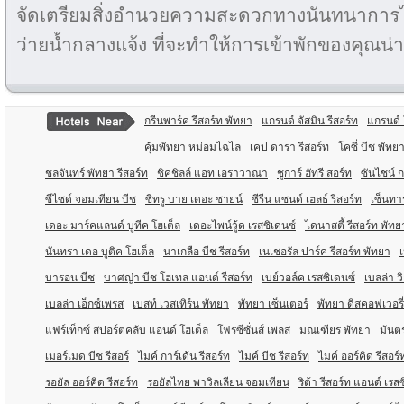
จัดเตรียมสิ่งอำนวยความสะดวกทางนันทนาการไว
ว่ายน้ำกลางแจ้ง ที่จะทำให้การเข้าพักของคุณน่า
กรีนพาร์ค รีสอร์ท พัทยา
แกรนด์ จัสมิน รีสอร์ท
แกรนด์ 
คุ้มพัทยา หม่อมไฉไล
เคป ดารา รีสอร์ท
โคซี่ บีช พัทย
ชลจันทร์ พัทยา รีสอร์ท
ชิคชิลล์ แอท เอราวาณา
ชูการ์ ฮัทรี สอร์ท
ซันไชน์ ก
ซีไซด์ จอมเทียน บีช
ซีทรู บาย เดอะ ซายน์
ซีรีน แซนด์ เฮลธ์ รีสอร์ท
เซ็นทา
เดอะ มาร์คแลนด์ บูทีค โฮเต็ล
เดอะไพน์วู้ด เรสซิเดนซ์
ไดนาสตี้ รีสอร์ท พัทย
นันทรา เดอ บูติค โฮเต็ล
นาเกลือ บีช รีสอร์ท
เนเชอรัล ปาร์ค รีสอร์ท พัทยา
บารอน บีช
บาศญ่า บีช โฮเทล แอนด์ รีสอร์ท
เบย์วอล์ค เรสซิเดนซ์
เบลล่า ว
เบลล่า เอ็กซ์เพรส
เบสท์ เวสเทิร์น พัทยา
พัทยา เซ็นเตอร์
พัทยา ดิสคอฟเวอรี่
แฟร์เท็กซ์ สปอร์ตคลับ แอนด์ โฮเต็ล
โฟรซีซั่นส์ เพลส
มณเฑียร พัทยา
มันตร
เมอร์เมด บีช รีสอร์
ไมค์ การ์เด้น รีสอร์ท
ไมค์ บีช รีสอร์ท
ไมค์ ออร์คิด รีสอร์
รอยัล ออร์คิด รีสอร์ท
รอยัลไทย พาวิลเลียน จอมเทียน
ริต้า รีสอร์ท แอนด์ เรส