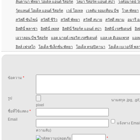
ลันตานา พัทยา โฮเต็ล แอนด์ รีสอร์ท
โลมา รีสอร์ท แอนด์ สปา
วงศ์อมาตย์ ไพ
วู้ดแลนด์ โฮเต็ล แอนด์ รีสอร์ท
เวย์ โฮเทล
เวลคัม จอมเทียน บีช
โวค พัทยา
สวัสดี ซันไชน์
สวัสดี ซีวิว
สวัสดี พัทยา
สวัสดี สบาย
สวัสดี สยาม
อมารี อ
อิสตินี่ พลาซ่า
อิสตินี่ เพลส
อิสตินี่ รีสอร์ท แอนด์ สปา
อิสตินี่ เรสซิเดนซ์
อิสต
เอวาลอน บีช รีสอร์ท
แอด มายด์ เซอวิส เรสซิเดนท์
แอล เค ดิเอมเพรส
แอล
ฮิลล์ เฟรสโก
โฮเต็ล ซีเล็กชั่น พัทยา
โฮเต็ล ทรอปิคานา
โฮเต็ล เบเวอร์ลี่ พล
ข้อความ
*
รูป
นามสกุล .jpg, .gif
pixel
ชื่อที่ใช้แสดง
*
Email
แจ้งทาง Email
ความลับ)
*