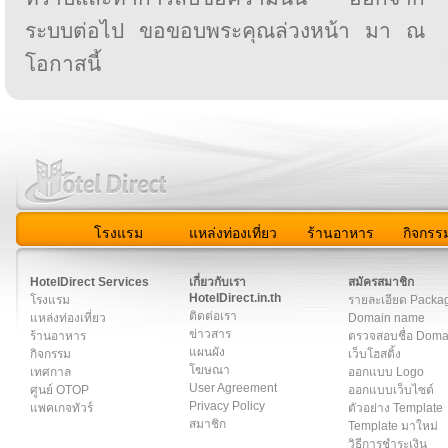
ระบบต่อไป ขอขอบพระคุณล่วงหน้า มา ณ
โอกาสนี้
โรงแรม
แหล่งท่องเที่ยว
ร้านอาหาร
กิจกรร
สมาชิก
|
เกี่ยวกับเรา
|
ติดต่อเรา
|
แผนผัง
|
ข่าวสาร
|
User A
HotelDirect Services
เกี่ยวกับเรา
สมัครสมาชิก
HotelDirect.in.th
โรงแรม
รายละเอียด Packa
ติดต่อเรา
แหล่งท่องเที่ยว
Domain name
ข่าวสาร
ร้านอาหาร
ตรวจสอบชื่อ Dom
แผนผัง
กิจกรรม
เว็บโฮสติ้ง
โฆษณา
เทศกาล
ออกแบบ Logo
User Agreement
ศูนย์ OTOP
ออกแบบเว็บไซต์
Privacy Policy
แพคเกจทัวร์
ตัวอย่าง Template
สมาชิก
Template มาใหม่
วิธีการชำระเงิน