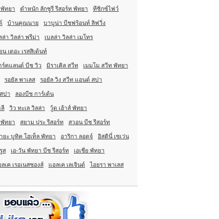
 พัทยา
ตำหนัก ลักชูรี รีสอร์ท พัทยา
ทีซิกซ์ไฟว์
์
บ้านคุณนาย
บาบูน่า บีชฟร้อนท์ ลิฟวิ่ง
ล่า วิลล่า พรีม่า
เบลล่า วิลล่า เมโทร
ยน เดอะ เรสสิเด้นท์
ร์คแลนด์ บีช วิว
มิราเคิล สวีท
เมมโม สวีท พัทยา
รอยัล พาเลส
รอยัล วิง สวีท แอนด์ สปา
 สปา
ลองบีช การ์เด้น
ลี
วิว ทะเล วิลล่า
วู้ด เฮ้าส์ พัทยา
 พัทยา
สยาม ปุระ รีสอร์ท
สวอน บีช รีสอร์ท
ายะ บูทิค โฮเท็ล พัทยา
อาริกา ลอดจ์
อิสตินี่ เซเว่น
รูส
เอ-วัน พัทยา บีช รีสอร์ท
เอเชีย พัทยา
ลเค เรอเนสซองส์
แอลเค เลเจินด์
ไอยรา พาเลส