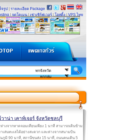
็จรูป
|
รายละเอียด Package
sting
|
จดโดเมน
|
เช่าเซิร์ฟเวอร์
|
โฮสติ้ง
|
VPS ไทย
์วาน่า เคาท์เจอร์ จังหวัดชลบุรี
ห่างจากหาดจอมเทียนเพียง 1 นาที สามารถเดินข้าม
าเล่นทะเลได้อย่างสะดวก และห่างจากสนามบิน
ณภูมิ 90 นาที, สถานีขนส่ง 15 นาที, ถนนคนเดิน 5