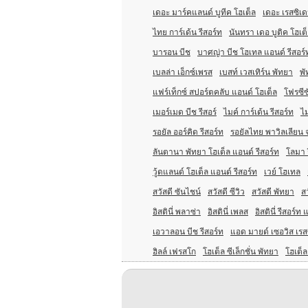
เดอะ มาร์คแลนด์ บูทีค โฮเต็ล
เดอะ เรสซิเด
ไทย การ์เด้น รีสอร์ท
นันทรา เดอ บูติค โฮเต
บารอน บีช
บาศญ่า บีช โฮเทล แอนด์ รีสอร์
เบลล่า เอ็กซ์เพรส
เบสท์ เวสเทิร์น พัทยา
พั
แฟร์เท็กซ์ สปอร์ตคลับ แอนด์ โฮเต็ล
โฟรซีซ
เมอร์เมด บีช รีสอร์
ไมค์ การ์เด้น รีสอร์ท
ไม
รอยัล ออร์คิด รีสอร์ท
รอยัลไทย พาวิลเลียน 
ลันตานา พัทยา โฮเต็ล แอนด์ รีสอร์ท
โลมา 
วู้ดแลนด์ โฮเต็ล แอนด์ รีสอร์ท
เวย์ โฮเทล
สวัสดี ซันไชน์
สวัสดี ซีวิว
สวัสดี พัทยา
ส
อิสตินี่ พลาซ่า
อิสตินี่ เพลส
อิสตินี่ รีสอร์
เอวาลอน บีช รีสอร์ท
แอด มายด์ เซอวิส เรส
ฮิลล์ เฟรสโก
โฮเต็ล ซีเล็กชั่น พัทยา
โฮเต็