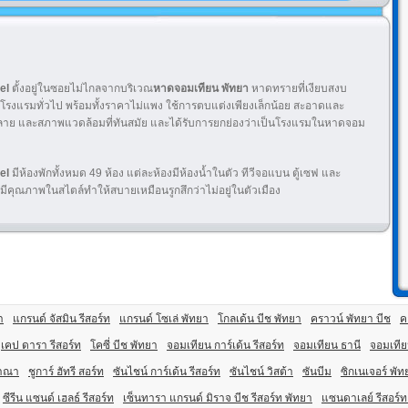
el
ตั้งอยู่ในซอยไม่ไกลจากบริเวณ
หาดจอมเทียน
พัทยา
หาดทรายที่เงียบสงบ
โรงแรมทั่วไป พร้อมทั้งราคาไม่แพง ใช้การตบแต่งเพียงเล็กน้อย สะอาดและ
อนคลาย และสภาพแวดล้อมที่ทันสมัย และได้รับการยกย่องว่าเป็นโรงแรมในหาดจอม
tel
มีห้องพักทั้งหมด 49 ห้อง แต่ละห้องมีห้องน้ำในตัว ทีวีจอแบน ตู้เซฟ และ
ีคุณภาพในสไตล์ทำให้สบายเหมือนรูกสึกว่าไม่อยู่ในตัวเมือง
า
แกรนด์ จัสมิน รีสอร์ท
แกรนด์ โซเล่ พัทยา
โกลเด้น บีช พัทยา
คราวน์ พัทยา บีช
ค
เคป ดารา รีสอร์ท
โคซี่ บีช พัทยา
จอมเทียน การ์เด้น รีสอร์ท
จอมเทียน ธานี
จอมเทียน
วาณา
ชูการ์ ฮัทรี สอร์ท
ซันไชน์ การ์เด้น รีสอร์ท
ซันไชน์ วิสต้า
ซันบีม
ซิกเนเจอร์ พัท
ซีรีน แซนด์ เฮลธ์ รีสอร์ท
เซ็นทารา แกรนด์ มิราจ บีช รีสอร์ท พัทยา
แซนดาเลย์ รีสอร์ท