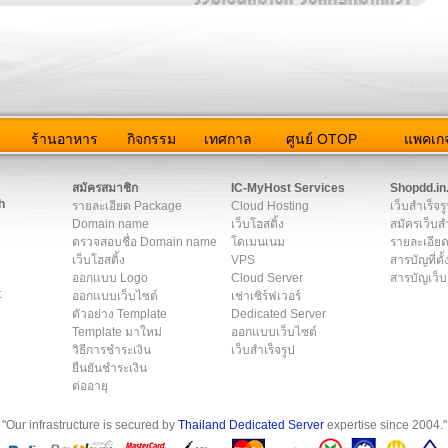
ว
ร้านอาหาร
กิจกรรม
เทศกาล
ศูนย์ OTOP
แพคเกจ
ต่อเรา
|
แผนผัง
|
ข่าวสาร
|
User Agreement
|
Privacy Policy
|
โฆษณา
สมัครสมาชิก
IC-MyHost Services
Shopdd.in
h
รายละเอียด Package
Cloud Hosting
เว็บสำเร็จร
Domain name
เว็บโฮสติ้ง
สมัครเว็บสำ
ตรวจสอบชื่อ Domain name
โดเมนเนม
รายละเอียด
เว็บโฮสติ้ง
VPS
สารบัญที่ตั้
ออกแบบ Logo
Cloud Server
สารบัญเว็บ
t
ออกแบบเว็บไซต์
เช่าเซิร์ฟเวอร์
ตัวอย่าง Template
Dedicated Server
Template มาใหม่
ออกแบบเว็บไซต์
วิธีการชำระเงิน
เว็บสำเร็จรูป
ยืนยันชำระเงิน
ต่ออายุ
"Our infrastructure is secured by
Thailand Dedicated Server
expertise since 2004."