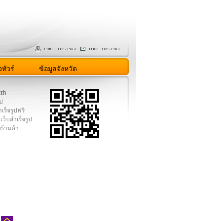
ทัวร์
ข้อมูลจังหวัด
.th
ูป
เร็จรูปฟรี
เว็บสำเร็จรูป
งร้านค้า