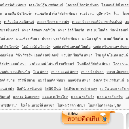
นซ์ การ์เด้น พัทยา
เดอะไพน์วู้ด เรสซิเดนซ์
ไดนาสตี้ รีสอร์ท พัทยา
ไดมอนด์ ซิตี้ เพลส
็ล
นาเกลือ บีช รีสอร์ท
เนเชอรัล ปาร์ค รีสอร์ท พัทยา
เนอร์วาน่า บูติค สวีท
โนวา โกลด
ท
เบย์วอล์ค เรสซิเดนซ์
เบลล่า วิลล่า คาบาน่า
เบลล่า วิลล่า เซอร์วิส อพาร์ทเม้นท์
เบล
ทยา เซ็นเตอร์
พัทยา ดิสคอฟเวอรี่ บีช
พัทยา ฮิลล์ รีสอร์ท
เพจ 10 โฮเต็ล
ฟิฟท์ จอมเที
ั่นส์ เพลส
มณเฑียร พัทยา
มันตรา ปุระ รีสอร์ท พัทยา
มานิตา บูติค
มายด์ รีสอร์ท
มา
ค์ บีช รีสอร์ท
ไมค์ ออร์คิด รีสอร์ท
รอยัล คลิฟ แกรนด์ โฮเต็ล
รอยัล ทวิน พาเลซ พัทยา
จอมเทียน
ริต้า รีสอร์ท แอนด์ เรสซิเดนซ์
แรบบิท รีสอร์ท พัทยา
โรม บูติคโฮเทล แอนด์
รีสอร์ท แอนด์ สปา
วงศ์อมาตย์ ไพรเวซี่ เรสซิเดนซ์
วินด์มิลล์ รีสอร์ท พัทยา
วิลล่า ปณา
เวลคัม จอมเทียน บีช
โวค พัทยา
สบาย ลอดจ์ พัทยา
สบาย วิง พัทยา
สบาย เอ็มเพรส
วัสดี สบาย
สวัสดี สยาม
อมารี ออคิด พัทยา
ออลซีซั่น พัทยา
อังเกตุ ฮิพ เรสซิเด้นซ์
อ
ท แอนด์ สปา
อิสตินี่ เรสซิเดนซ์
อิสตินี่ อินน์
อีสเทิร์น แกรนด์ พาเลซ
เอ-วัน เดอะ รอยัล ค
ซิเดนท์
แอล เค ดิเอมเพรส
แอลเค เมโทรโปล
แอลเค รอยัล วิง
แอลเค รอยัล สวีท
แอ
ล ทรอปิคานา
โฮเต็ล เบเวอร์ลี่ พลาซ่า
โฮเทล วิสต้า พัทยา
โฮเทลไอดีล เดอะ บูติค