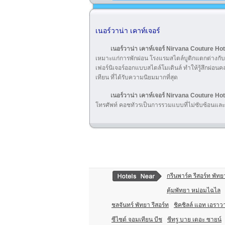
เนอร์วาน่า เคาท์เจอร์
เนอร์วาน่า เคาท์เจอร์ Nirvana Couture Hot
เหมาะแก่การพักผ่อน โรงแรมสไตล์บูติกแตกต่างกับ
เฟอร์นิเจอร์ออกแบบสไตล์โมเดินล์ ทำให้รู้สึกผ่
เทียน ที่ได้รับความนิยมมากที่สุด
เนอร์วาน่า เคาท์เจอร์ Nirvana Couture Ho
โทรศัพท์ คอชทัวรเป็นการรวมแบบที่ไม่ซับซ้อนและม
กรีนพาร์ค รีสอร์ท พัทย
คุ้มพัทยา หม่อมไฉไล
ชลจันทร์ พัทยา รีสอร์ท
ชิคชิลล์ แอท เอรา
ซีไซด์ จอมเทียน บีช
ซีทรู บาย เดอะ ซายน์