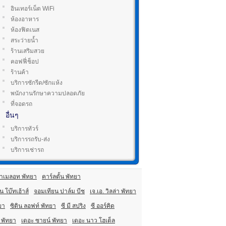
อินเทอร์เน็ต WiFi
ห้องอาหาร
ห้องฟิตเนส
สระว่ายน้ำ
ร้านเสริมสวย
คอฟฟี่ช็อป
ร้านค้า
บริการซักรีด/ซักแห้ง
พนักงานรักษาความปลอดภัย
ที่จอดรถ
อื่นๆ
บริการทัวร์
บริการรถรับ-ส่ง
บริการเช่ารถ
าเมลอท พัทยา
คาร์ลตั้น พัทยา
 โบ๊ทเฮ้าส์
จอมเทียน ปาล์ม บีช
เจ.เอ. วิลล่า พัทยา
ยา
ซิติน ลอฟท์ พัทยา
ซี มี สปริง
ซี ออร์คิด
 พัทยา
เดอะ ซายน์ พัทยา
เดอะ นาว โฮเต็ล