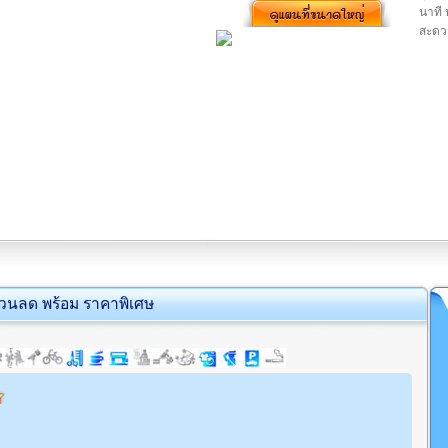
นาที 
สะดวก
่วนลด พร้อม ราคาพิเศษ