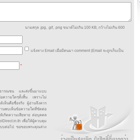
นามสกุล .jpg, .gif, .png ขนาด์ไม่เกิน 100 KB, กว้างไม่เกิน 600
แจ้งทาง Email เมื่อมีคนมา comment (Email จะถูกเก็บเป็น
*
สาธารณชน และส่งขึ้นมาแบบ
ข้อความใดๆทั้งสิ้น เพราะไม่
้เห็นคือชื่อจริง ผู้อ่านจึงควร
บเห็นข้อความใดที่ขัดต่อ
ให้เกิดความเสียหาย ต่อบุคคล
irect.in.th เพื่อให้ผู้ควบคุม
บบต่อไป ขอขอบพระคุณล่วง