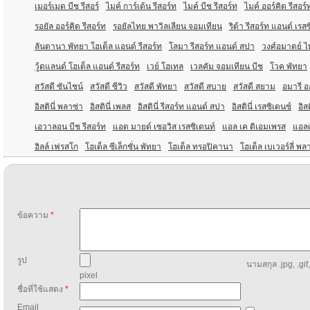
เมอร์เมด บีช รีสอร์
ไมค์ การ์เด้น รีสอร์ท
ไมค์ บีช รีสอร์ท
ไมค์ ออร์คิด รีสอร์
รอยัล ออร์คิด รีสอร์ท
รอยัลไทย พาวิลเลียน จอมเทียน
ริต้า รีสอร์ท แอนด์ เรส
ลันตานา พัทยา โฮเต็ล แอนด์ รีสอร์ท
โลมา รีสอร์ท แอนด์ สปา
วงศ์อมาตย์ ไพ
วู้ดแลนด์ โฮเต็ล แอนด์ รีสอร์ท
เวย์ โฮเทล
เวลคัม จอมเทียน บีช
โวค พัทยา
สวัสดี ซันไชน์
สวัสดี ซีวิว
สวัสดี พัทยา
สวัสดี สบาย
สวัสดี สยาม
อมารี อ
อิสตินี่ พลาซ่า
อิสตินี่ เพลส
อิสตินี่ รีสอร์ท แอนด์ สปา
อิสตินี่ เรสซิเดนซ์
อิสต
เอวาลอน บีช รีสอร์ท
แอด มายด์ เซอวิส เรสซิเดนท์
แอล เค ดิเอมเพรส
แอล
ฮิลล์ เฟรสโก
โฮเต็ล ซีเล็กชั่น พัทยา
โฮเต็ล ทรอปิคานา
โฮเต็ล เบเวอร์ลี่ พล
ข้อความ
*
รูป
นามสกุล .jpg, .gif
pixel
ชื่อที่ใช้แสดง
*
Email