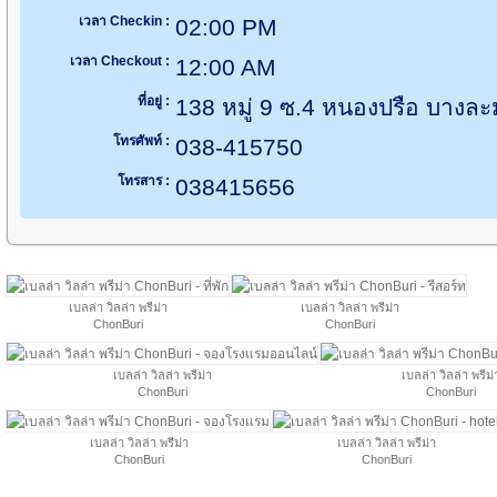
เวลา Checkin :
02:00 PM
เวลา Checkout :
12:00 AM
ที่อยู่ :
138 หมู่ 9 ซ.4 หนองปรือ บางละม
โทรศัพท์ :
038-415750
โทรสาร :
038415656
เบลล่า วิลล่า พรีม่า
เบลล่า วิลล่า พรีม่า
ChonBuri
ChonBuri
เบลล่า วิลล่า พรีม่า
เบลล่า วิลล่า พรีม่
ChonBuri
ChonBuri
เบลล่า วิลล่า พรีม่า
เบลล่า วิลล่า พรีม่า
ChonBuri
ChonBuri