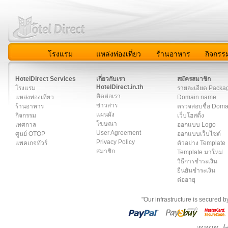
โรงแรม
แหล่งท่องเที่ยว
ร้านอาหาร
กิจกรร
สมาชิก
|
เกี่ยวกับเรา
|
ติดต่อเรา
|
แผนผัง
|
ข่าวสาร
|
User A
HotelDirect Services
เกี่ยวกับเรา
สมัครสมาชิก
HotelDirect.in.th
โรงแรม
รายละเอียด Packa
ติดต่อเรา
แหล่งท่องเที่ยว
Domain name
ข่าวสาร
ร้านอาหาร
ตรวจสอบชื่อ Dom
แผนผัง
กิจกรรม
เว็บโฮสติ้ง
โฆษณา
เทศกาล
ออกแบบ Logo
User Agreement
ศูนย์ OTOP
ออกแบบเว็บไซต์
Privacy Policy
แพคเกจทัวร์
ตัวอย่าง Template
สมาชิก
Template มาใหม่
วิธีการชำระเงิน
ยืนยันชำระเงิน
ต่ออายุ
"Our infrastructure is secured 