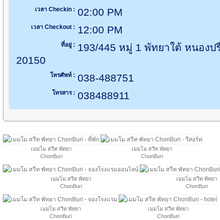
เวลา Checkin :
02:00 PM
เวลา Checkout :
12:00 PM
ที่อยู่ :
193/445 หมู่ 1 พัทยาใต้ หนองปร
20150
โทรศัพท์ :
038-488751
โทรสาร :
038488911
เมมโม สวีท พัทยา
เมมโม สวีท พัทยา
ChonBuri
ChonBuri
เมมโม สวีท พัทยา
เมมโม สวีท พัทยา
ChonBuri
ChonBuri
เมมโม สวีท พัทยา
เมมโม สวีท พัทยา
ChonBuri
ChonBuri