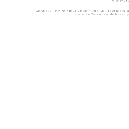
Copyright © 1995-2026 Ideal Creation Center Co., Ltd. All Rights 
Use of this Web site constitutes accep