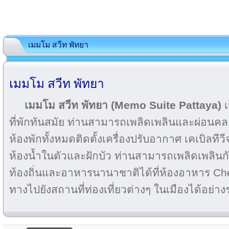
เมมโม สวีท พัทยา
เมมโม สวีท พัทยา
เมมโม สวีท พัทยา (Memo Suite Pattaya)
เ
ที่พักทันสมัย ท่านสามารถเพลิดเพลินและผ่อนค
ห้องพักทั้งหมดติดตั้งเครื่องปรับอากาศ เคเบิลทีวี
ห้องน้ำในตัวและฝักบัว ท่านสามารถเพลิดเพลิ
ท้องถิ่นและอาหารนานาชาติได้ที่ห้องอาหาร Cher
ทางไปยังสถานที่ท่องเที่ยวต่างๆ ในเมืองได้อย่า