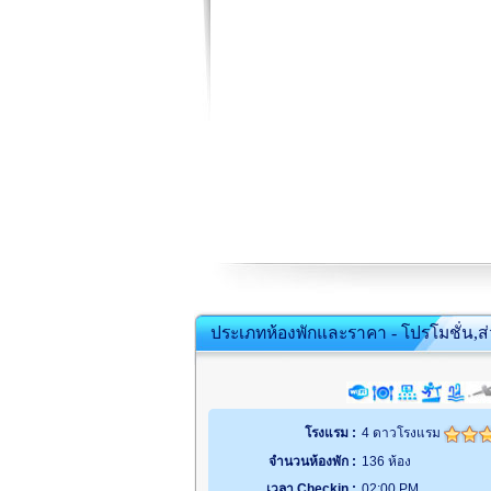
ประเภทห้องพักและราคา - โปรโมชั่น,ส
โรงแรม :
4 ดาวโรงแรม
จำนวนห้องพัก :
136 ห้อง
เวลา Checkin :
02:00 PM