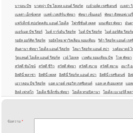
บารอน บีช
บาศญ่า บีช โฮเทล แอนด์ รีสอร์ท
เบย์วอล์ค เรสซิเดนซ์
เบลล่า ว
เบลล่า เอ็กซ์เพรส
เบสท์ เวสเทิร์น พัทยา
พัทยา เซ็นเตอร์
พัทยา ดิสคอฟเวอรี่
แฟร์เท็กซ์ สปอร์ตคลับ แอนด์ โฮเต็ล
โฟรซีซั่นส์ เพลส
มณเฑียร พัทยา
มันตร
เมอร์เมด บีช รีสอร์
ไมค์ การ์เด้น รีสอร์ท
ไมค์ บีช รีสอร์ท
ไมค์ ออร์คิด รีสอร์
รอยัล ออร์คิด รีสอร์ท
รอยัลไทย พาวิลเลียน จอมเทียน
ริต้า รีสอร์ท แอนด์ เรส
ลันตานา พัทยา โฮเต็ล แอนด์ รีสอร์ท
โลมา รีสอร์ท แอนด์ สปา
วงศ์อมาตย์ ไพ
วู้ดแลนด์ โฮเต็ล แอนด์ รีสอร์ท
เวย์ โฮเทล
เวลคัม จอมเทียน บีช
โวค พัทยา
สวัสดี ซันไชน์
สวัสดี ซีวิว
สวัสดี พัทยา
สวัสดี สบาย
สวัสดี สยาม
อมารี อ
อิสตินี่ พลาซ่า
อิสตินี่ เพลส
อิสตินี่ รีสอร์ท แอนด์ สปา
อิสตินี่ เรสซิเดนซ์
อิสต
เอวาลอน บีช รีสอร์ท
แอด มายด์ เซอวิส เรสซิเดนท์
แอล เค ดิเอมเพรส
แอล
ฮิลล์ เฟรสโก
โฮเต็ล ซีเล็กชั่น พัทยา
โฮเต็ล ทรอปิคานา
โฮเต็ล เบเวอร์ลี่ พล
ข้อความ
*