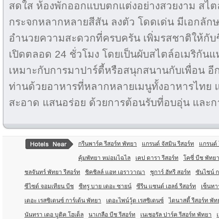
สดใส ห้องพักออกแบบตกแต่งอย่างสวยงาม สไตล์
กระจกหลากหลายสีสัน ลงตัว โดดเด่น มีเอกลักษ
อำนวยความสะดวกที่ครบครัน เพิ่มรสชาติให้กับช
เปิดตลอด 24 ชั่วโมง โดยเป็นผับสไตล์อเมริกันแห
เหมาะกับการมาปาร์ตี้หรือสนุกสนานกับเพื่อน อีก
ท่านด้วยอาหารที่หลากหลายเมนูทั้งอาหารไทย
สะอาด แสนอร่อย ด้วยการต้อนรับที่อบอุ่น และกา
กรีนพาร์ค รีสอร์ท พัทยา
แกรนด์ จัสมิน รีสอร์ท
แกรนด์ 
คุ้มพัทยา หม่อมไฉไล
เคป ดารา รีสอร์ท
โคซี่ บีช พัทย
ชลจันทร์ พัทยา รีสอร์ท
ชิคชิลล์ แอท เอราวาณา
ชูการ์ ฮัทรี สอร์ท
ซันไชน์ ก
ซีไซด์ จอมเทียน บีช
ซีทรู บาย เดอะ ซายน์
ซีรีน แซนด์ เฮลธ์ รีสอร์ท
เซ็นทา
เดอะ เรสซิเดนซ์ การ์เด้น พัทยา
เดอะไพน์วู้ด เรสซิเดนซ์
ไดนาสตี้ รีสอร์ท พั
นันทรา เดอ บูติค โฮเต็ล
นาเกลือ บีช รีสอร์ท
เนเชอรัล ปาร์ค รีสอร์ท พัทยา