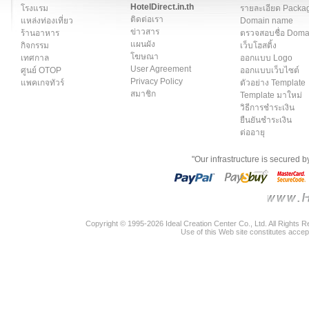
HotelDirect.in.th
โรงแรม
รายละเอียด Packa
ติดต่อเรา
แหล่งท่องเที่ยว
Domain name
ข่าวสาร
ร้านอาหาร
ตรวจสอบชื่อ Dom
แผนผัง
กิจกรรม
เว็บโฮสติ้ง
โฆษณา
เทศกาล
ออกแบบ Logo
User Agreement
ศูนย์ OTOP
ออกแบบเว็บไซต์
Privacy Policy
แพคเกจทัวร์
ตัวอย่าง Template
สมาชิก
Template มาใหม่
วิธีการชำระเงิน
ยืนยันชำระเงิน
ต่ออายุ
"Our infrastructure is secured 
Copyright © 1995-2026 Ideal Creation Center Co., Ltd. All Rights 
Use of this Web site constitutes accep