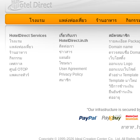
โรงแรม
แหล่งท่องเที่ยว
ร้านอาหาร
กิจกรร
สมาชิก
|
เกี่ยวกับเรา
|
ติดต่อเรา
|
แผนผัง
|
ข่าวสาร
|
User A
HotelDirect Services
เกี่ยวกับเรา
สมัครสมาชิก
HotelDirect.in.th
โรงแรม
รายละเอียด Packa
ติดต่อเรา
แหล่งท่องเที่ยว
Domain name
ข่าวสาร
ร้านอาหาร
ตรวจสอบชื่อ Dom
แผนผัง
กิจกรรม
เว็บโฮสติ้ง
โฆษณา
เทศกาล
ออกแบบ Logo
User Agreement
ศูนย์ OTOP
ออกแบบเว็บไซต์
Privacy Policy
แพคเกจทัวร์
ตัวอย่าง Template
สมาชิก
Template มาใหม่
วิธีการชำระเงิน
ยืนยันชำระเงิน
ต่ออายุ
"Our infrastructure is secured 
Copyright © 1995-2026 Ideal Creation Center Co., Ltd. All Rights 