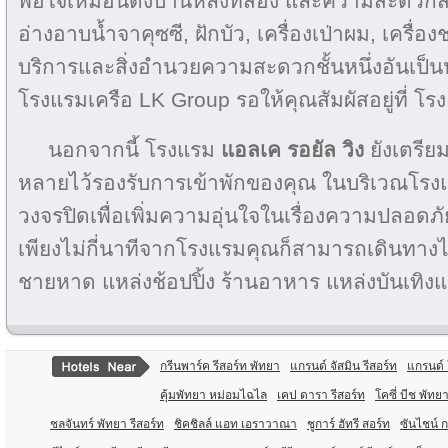
พอใจเหมือนดั่งบ้านหลังที่สอง และความสะดวกส
อ่างอาบน้ำจาคุซซี, ฝักบัว, เครื่องเป่าผม, เครื่
บริการและสิ่งอำนวยความสะดวกชั้นหนึ่งอันเป็น
โรงแรมเครือ LK Group รอให้คุณสัมผัสอยู่ที่ โร
นอกจากนี้ โรงแรม
แอลเค รอยัล วิง
ยังเตรี
หลายไว้รองรับการเข้าพักของคุณ ในบริเวณโรง
วงจรปิดเพื่อเพิ่มความอุ่นใจในเรื่องความปลอดภัย
เพียงไม่กี่นาทีจากโรงแรมคุณก็สามารถเดินทาง
ชายหาด แหล่งช้อปปิ้ง ร้านอาหาร แหล่งบันเทิงแ
กรีนพาร์ค รีสอร์ท พัทยา
แกรนด์ จัสมิน รีสอร์ท
แกรนด์ 
คุ้มพัทยา หม่อมไฉไล
เคป ดารา รีสอร์ท
โคซี่ บีช พัทย
ชลจันทร์ พัทยา รีสอร์ท
ชิคชิลล์ แอท เอราวาณา
ชูการ์ ฮัทรี สอร์ท
ซันไชน์ ก