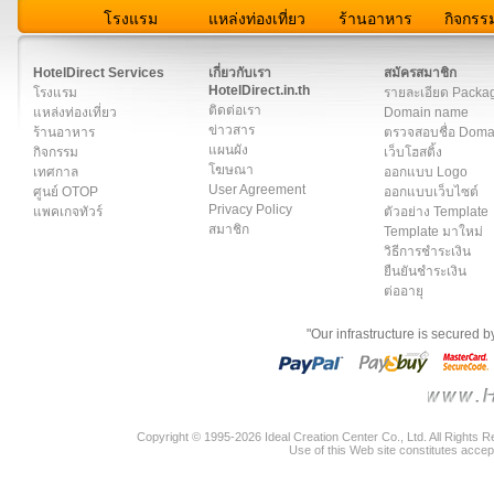
โรงแรม
แหล่งท่องเที่ยว
ร้านอาหาร
กิจกรร
สมาชิก
|
เกี่ยวกับเรา
|
ติดต่อเรา
|
แผนผัง
|
ข่าวสาร
|
User A
HotelDirect Services
เกี่ยวกับเรา
สมัครสมาชิก
HotelDirect.in.th
โรงแรม
รายละเอียด Packa
ติดต่อเรา
แหล่งท่องเที่ยว
Domain name
ข่าวสาร
ร้านอาหาร
ตรวจสอบชื่อ Dom
แผนผัง
กิจกรรม
เว็บโฮสติ้ง
โฆษณา
เทศกาล
ออกแบบ Logo
User Agreement
ศูนย์ OTOP
ออกแบบเว็บไซต์
Privacy Policy
แพคเกจทัวร์
ตัวอย่าง Template
สมาชิก
Template มาใหม่
วิธีการชำระเงิน
ยืนยันชำระเงิน
ต่ออายุ
"Our infrastructure is secured 
Copyright © 1995-2026 Ideal Creation Center Co., Ltd. All Rights 
Use of this Web site constitutes accep