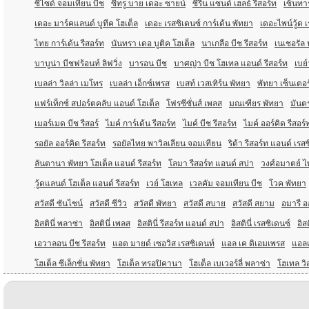
ซีไซด์ จอมเทียน บีช
ซีทรู บาย เดอะ ซายน์
ซีรีน แซนด์ เฮลธ์ รีสอร์ท
เซ็นทา
เดอะ มาร์คแลนด์ บูทีค โฮเต็ล
เดอะ เรสซิเดนซ์ การ์เด้น พัทยา
เดอะไพน์วู้ด 
ไทย การ์เด้น รีสอร์ท
นันทรา เดอ บูติค โฮเต็ล
นาเกลือ บีช รีสอร์ท
เนเชอรัล 
บาบูน่า บีชฟร้อนท์ ลิฟวิ่ง
บารอน บีช
บาศญ่า บีช โฮเทล แอนด์ รีสอร์ท
เบย์
เบลล่า วิลล่า เมโทร
เบลล่า เอ็กซ์เพรส
เบสท์ เวสเทิร์น พัทยา
พัทยา เซ็นเตอร
แฟร์เท็กซ์ สปอร์ตคลับ แอนด์ โฮเต็ล
โฟรซีซั่นส์ เพลส
มณเฑียร พัทยา
มันตร
เมอร์เมด บีช รีสอร์
ไมค์ การ์เด้น รีสอร์ท
ไมค์ บีช รีสอร์ท
ไมค์ ออร์คิด รีสอร์
รอยัล ออร์คิด รีสอร์ท
รอยัลไทย พาวิลเลียน จอมเทียน
ริต้า รีสอร์ท แอนด์ เรส
ลันตานา พัทยา โฮเต็ล แอนด์ รีสอร์ท
โลมา รีสอร์ท แอนด์ สปา
วงศ์อมาตย์ ไพ
วู้ดแลนด์ โฮเต็ล แอนด์ รีสอร์ท
เวย์ โฮเทล
เวลคัม จอมเทียน บีช
โวค พัทยา
สวัสดี ซันไชน์
สวัสดี ซีวิว
สวัสดี พัทยา
สวัสดี สบาย
สวัสดี สยาม
อมารี อ
อิสตินี่ พลาซ่า
อิสตินี่ เพลส
อิสตินี่ รีสอร์ท แอนด์ สปา
อิสตินี่ เรสซิเดนซ์
อิสต
เอวาลอน บีช รีสอร์ท
แอด มายด์ เซอวิส เรสซิเดนท์
แอล เค ดิเอมเพรส
แอล
โฮเต็ล ซีเล็กชั่น พัทยา
โฮเต็ล ทรอปิคานา
โฮเต็ล เบเวอร์ลี่ พลาซ่า
โฮเทล วิ