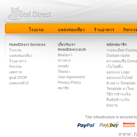
โรงแรม
แหล่งท่องเที่ยว
ร้านอาหาร
กิจกรร
สมาชิก
|
เกี่ยวกับเรา
|
ติดต่อเรา
|
แผนผัง
|
ข่าวสาร
|
User A
HotelDirect Services
เกี่ยวกับเรา
สมัครสมาชิก
HotelDirect.in.th
โรงแรม
รายละเอียด Packa
ติดต่อเรา
แหล่งท่องเที่ยว
Domain name
ข่าวสาร
ร้านอาหาร
ตรวจสอบชื่อ Dom
แผนผัง
กิจกรรม
เว็บโฮสติ้ง
โฆษณา
เทศกาล
ออกแบบ Logo
User Agreement
ศูนย์ OTOP
ออกแบบเว็บไซต์
Privacy Policy
แพคเกจทัวร์
ตัวอย่าง Template
สมาชิก
Template มาใหม่
วิธีการชำระเงิน
ยืนยันชำระเงิน
ต่ออายุ
"Our infrastructure is secured 