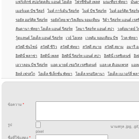
แฟร์เท็กซ์ สปอร์ตคลับ แอนด์ โฮเต็ล
โฟรซีซั่นส์ เพลส
มณเฑียร พัทยา
มันตร
เมอร์เมด บีช รีสอร์
ไมค์ การ์เด้น รีสอร์ท
ไมค์ บีช รีสอร์ท
ไมค์ ออร์คิด รีสอร์
รอยัล ออร์คิด รีสอร์ท
รอยัลไทย พาวิลเลียน จอมเทียน
ริต้า รีสอร์ท แอนด์ เรส
ลันตานา พัทยา โฮเต็ล แอนด์ รีสอร์ท
โลมา รีสอร์ท แอนด์ สปา
วงศ์อมาตย์ ไพ
วู้ดแลนด์ โฮเต็ล แอนด์ รีสอร์ท
เวย์ โฮเทล
เวลคัม จอมเทียน บีช
โวค พัทยา
สวัสดี ซันไชน์
สวัสดี ซีวิว
สวัสดี พัทยา
สวัสดี สบาย
สวัสดี สยาม
อมารี อ
อิสตินี่ พลาซ่า
อิสตินี่ เพลส
อิสตินี่ รีสอร์ท แอนด์ สปา
อิสตินี่ เรสซิเดนซ์
อิสต
เอวาลอน บีช รีสอร์ท
แอด มายด์ เซอวิส เรสซิเดนท์
แอล เค ดิเอมเพรส
แอล
ฮิลล์ เฟรสโก
โฮเต็ล ซีเล็กชั่น พัทยา
โฮเต็ล ทรอปิคานา
โฮเต็ล เบเวอร์ลี่ พล
ข้อความ
*
รูป
นามสกุล .jpg, .gif
pixel
ชื่อที่ใช้แสดง
*