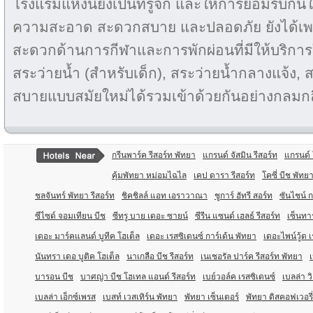
โรงแรมแห่งนี้ยังเป็นที่รู้จัก และให้การยอมรับกันใ
ความสะอาด สะดวกสบาย และปลอดภัย ยังได้เพล
สะดวกด้านการกีฬาและการพักผ่อนที่มีให้บริการ
สระว่ายน้ำ (สำหรับเด็ก), สระว่ายน้ำกลางแจ
สบายแบบสมัยใหม่ได้รวมเข้าด้วยกันอย่างกลมก
กรีนพาร์ค รีสอร์ท พัทยา
แกรนด์ จัสมิน รีสอร์ท
แกรนด์ 
คุ้มพัทยา หม่อมไฉไล
เคป ดารา รีสอร์ท
โคซี่ บีช พัทย
ชลจันทร์ พัทยา รีสอร์ท
ชิคชิลล์ แอท เอราวาณา
ชูการ์ ฮัทรี สอร์ท
ซันไชน์ ก
ซีไซด์ จอมเทียน บีช
ซีทรู บาย เดอะ ซายน์
ซีรีน แซนด์ เฮลธ์ รีสอร์ท
เซ็นทา
เดอะ มาร์คแลนด์ บูทีค โฮเต็ล
เดอะ เรสซิเดนซ์ การ์เด้น พัทยา
เดอะไพน์วู้ด 
นันทรา เดอ บูติค โฮเต็ล
นาเกลือ บีช รีสอร์ท
เนเชอรัล ปาร์ค รีสอร์ท พัทยา
บารอน บีช
บาศญ่า บีช โฮเทล แอนด์ รีสอร์ท
เบย์วอล์ค เรสซิเดนซ์
เบลล่า ว
เบลล่า เอ็กซ์เพรส
เบสท์ เวสเทิร์น พัทยา
พัทยา เซ็นเตอร์
พัทยา ดิสคอฟเวอรี่