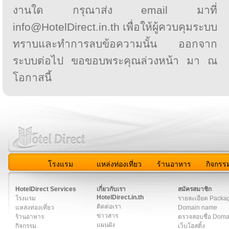
งานใด กรุณาส่ง email มาที่
info@HotelDirect.in.th เพื่อให้ผู้ควบคุมระบบ
ทราบและทำการลบข้อความนั้น ออกจาก
ระบบต่อไป ขอขอบพระคุณล่วงหน้า มา ณ
โอกาสนี้
โรงแรม
แหล่งท่องเที่ยว
ร้านอาหาร
กิจกรร
สมาชิก
|
เกี่ยวกับเรา
|
ติดต่อเรา
|
แผนผัง
|
ข่าวสาร
|
User A
HotelDirect Services
เกี่ยวกับเรา
สมัครสมาชิก
HotelDirect.in.th
โรงแรม
รายละเอียด Packa
ติดต่อเรา
แหล่งท่องเที่ยว
Domain name
ข่าวสาร
ร้านอาหาร
ตรวจสอบชื่อ Dom
แผนผัง
กิจกรรม
เว็บโฮสติ้ง