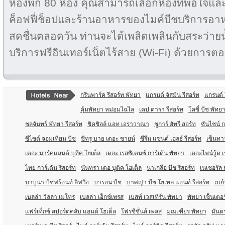
ห้องพัก 80 ห้อง คุณสามารถเลือกห้องที่พอใจและ
ค็อฟฟี่ช็อปและร้านอาหารของไมค์บีชบริการอาหา
สดชื่นตลอดวัน ท่านจะได้เพลิดเพลินกับสระว่ายน
บริการฟรีอินเทอร์เน็ตไร้สาย (Wi-Fi) ด้วยการตอน
กรีนพาร์ค รีสอร์ท พัทยา
แกรนด์ จัสมิน รีสอร์ท
แกรนด์ 
คุ้มพัทยา หม่อมไฉไล
เคป ดารา รีสอร์ท
โคซี่ บีช พัทย
ชลจันทร์ พัทยา รีสอร์ท
ชิคชิลล์ แอท เอราวาณา
ชูการ์ ฮัทรี สอร์ท
ซันไชน์ ก
ซีไซด์ จอมเทียน บีช
ซีทรู บาย เดอะ ซายน์
ซีรีน แซนด์ เฮลธ์ รีสอร์ท
เซ็นทา
เดอะ มาร์คแลนด์ บูทีค โฮเต็ล
เดอะ เรสซิเดนซ์ การ์เด้น พัทยา
เดอะไพน์วู้ด 
ไทย การ์เด้น รีสอร์ท
นันทรา เดอ บูติค โฮเต็ล
นาเกลือ บีช รีสอร์ท
เนเชอรัล 
บาบูน่า บีชฟร้อนท์ ลิฟวิ่ง
บารอน บีช
บาศญ่า บีช โฮเทล แอนด์ รีสอร์ท
เบย์
เบลล่า วิลล่า เมโทร
เบลล่า เอ็กซ์เพรส
เบสท์ เวสเทิร์น พัทยา
พัทยา เซ็นเตอร
แฟร์เท็กซ์ สปอร์ตคลับ แอนด์ โฮเต็ล
โฟรซีซั่นส์ เพลส
มณเฑียร พัทยา
มันตร