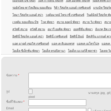
เมอร์เมด บีช รีสอร์
ไมค์ การ์เด้น รีสอร์ท
ไมค์ ออร์คิด รีสอร์ท
รอยัล คลิฟ แก
รอยัลไทย พาวิลเลียน จอมเทียน
ริต้า รีสอร์ท แอนด์ เรสซิเดนซ์
แรบบิท รีสอร์
โลมา รีสอร์ท แอนด์ สปา
วงศ์อมาตย์ ไพรเวซี่ เรสซิเดนซ์
วินด์มิลล์ รีสอร์ท พ
เวลคัม จอมเทียน บีช
โวค พัทยา
สบาย ลอดจ์ พัทยา
สบาย วิง พัทยา
สบาย
สวัสดี สบาย
สวัสดี สยาม
อมารี ออคิด พัทยา
ออลซีซั่น พัทยา
อังเกตุ ฮิพ เ
อิสตินี่ รีสอร์ท แอนด์ สปา
อิสตินี่ เรสซิเดนซ์
อิสตินี่ อินน์
อีสเทิร์น แกรนด์ พ
แอด มายด์ เซอวิส เรสซิเดนท์
แอล เค ดิเอมเพรส
แอลเค เมโทรโปล
แอลเค ร
โฮเต็ล ซีเล็กชั่น พัทยา
โฮเต็ล ทรอปิคานา
โฮเต็ล เบเวอร์ลี่ พลาซ่า
โฮเทล วิ
ข้อความ
*
รูป
นามสกุล .jpg, .gif
pixel
ชื่อที่ใช้แสดง
*
Email