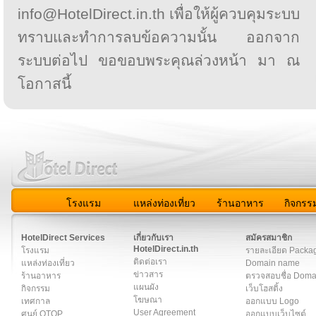
info@HotelDirect.in.th เพื่อให้ผู้ควบคุมระบบ
ทราบและทำการลบข้อความนั้น ออกจาก
ระบบต่อไป ขอขอบพระคุณล่วงหน้า มา ณ
โอกาสนี้
โรงแรม
แหล่งท่องเที่ยว
ร้านอาหาร
กิจกรร
สมาชิก
|
เกี่ยวกับเรา
|
ติดต่อเรา
|
แผนผัง
|
ข่าวสาร
|
User A
HotelDirect Services
เกี่ยวกับเรา
สมัครสมาชิก
HotelDirect.in.th
โรงแรม
รายละเอียด Packa
ติดต่อเรา
แหล่งท่องเที่ยว
Domain name
ข่าวสาร
ร้านอาหาร
ตรวจสอบชื่อ Dom
แผนผัง
กิจกรรม
เว็บโฮสติ้ง
โฆษณา
เทศกาล
ออกแบบ Logo
User Agreement
ศูนย์ OTOP
ออกแบบเว็บไซต์