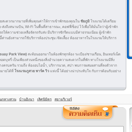
นวยสะดวกมากมายที่เพิ่มคุณค่าให้การเข้าพักของคุณใน
ชัยภูมิ
โรงแรมได้เตรียม
-ส่งถึงสนามบิน, Wi-Fi ในพื้นที่สาธารณะ, คอฟฟี่ช็อป ไว้เพื่อให้มั่นใจว่าผู้เข้าพัก
้ความช่วยเหลือจัดรถรับส่ง มีบริการซักรีดแบบมีค่าธรรมเนียม ผู้เข้าพัก
ท่านยังสามารถใช้บริการห้องประชุม /จัดเลี้ยง ห้องอาหารในโรงแรมให้บริการ
usuay Park View)
สะท้อนออกมาในห้องพักทุกห้อง ระเบียง/ชานเรือน, อินเทอร์เน็ต
องปลอดบุหรี่ เป็นเพียงส่วนหนึ่งของสิ่งอำนวยความสะดวกในที่พัก ทางโรงแรมมีสิ่ง
งครบครัน รวมถึง ห้องอบไอน้ำ, บริการนวด, สปา พบการผสมผสานที่ลงตัวจาก
ายได้ที่
โรงแรมภูสวย พาร์ค วิว
แห่งนี้ ได้อย่างน่าประทับใจ กับการต้อนรับอย่าง
านกลางสวน
บ้านอิงนา
เลิศนิมิตร
สยามริเวอร์