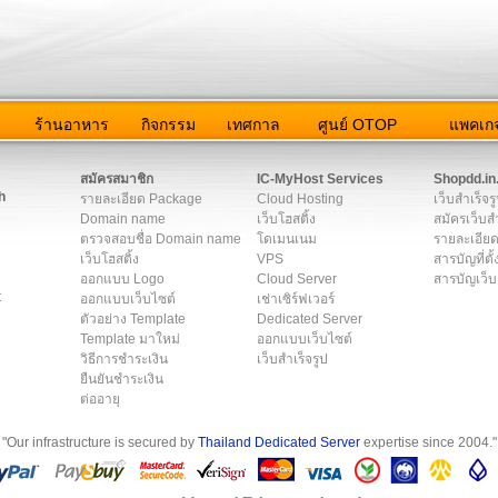
ว
ร้านอาหาร
กิจกรรม
เทศกาล
ศูนย์ OTOP
แพคเกจ
ต่อเรา
|
แผนผัง
|
ข่าวสาร
|
User Agreement
|
Privacy Policy
|
โฆษณา
สมัครสมาชิก
IC-MyHost Services
Shopdd.in
h
รายละเอียด Package
Cloud Hosting
เว็บสำเร็จร
Domain name
เว็บโฮสติ้ง
สมัครเว็บสำ
ตรวจสอบชื่อ Domain name
โดเมนเนม
รายละเอียด
เว็บโฮสติ้ง
VPS
สารบัญที่ตั้
ออกแบบ Logo
Cloud Server
สารบัญเว็บ
t
ออกแบบเว็บไซต์
เช่าเซิร์ฟเวอร์
ตัวอย่าง Template
Dedicated Server
Template มาใหม่
ออกแบบเว็บไซต์
วิธีการชำระเงิน
เว็บสำเร็จรูป
ยืนยันชำระเงิน
ต่ออายุ
"Our infrastructure is secured by
Thailand Dedicated Server
expertise since 2004."