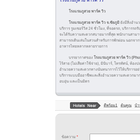
โรงแรมภูสวย พาร์ค วิว
โรงแรมภูสวย พาร์ค วิว
โรงแรมภูสวย พาร์ค วิว จ.ชัยภูมิ
ยังมีสิ่งอำ
บริการ รูมเซอร์วิส 24 ชั่วโมง, ที่จอดรถ, บริการรถรับ
จะได้รับความสะดวกสบายมากที่สุด พนักงานสามารถให
สามารถเดินเล่นในสวนสำหรับการพักผ่อน นอกจากนี้
อาหารไทยหลากหลายรายการ
บรรยากาศของ
โรงแรมภูสวย พาร์ค วิว (Ph
ไร้สาย (ไม่เสียค่าใช้จ่าย), มินิบาร์, โทรทัศน์, ห้
อำนวยความสะดวกทางนันทนาการไว้ให้บริการอย่า
บริการแบบมืออาชีพและสิ่งอำนวยความสะดวกมากม
อบอุ่น และเป็นมิตร
ดีพร้อม1
ต้นคูณ
บ้
ข้อความ
*