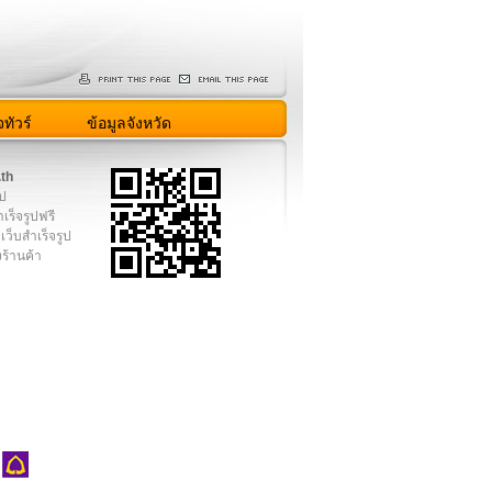
ทัวร์
ข้อมูลจังหวัด
.th
ูป
เร็จรูปฟรี
เว็บสำเร็จรูป
งร้านค้า