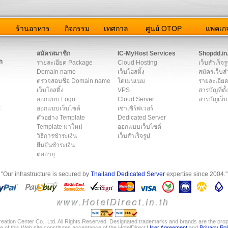
ว
ร้านอาหาร
กิจกรรม
เทศกาล
ศูนย์ OTOP
แพคเกจ
ต่อเรา
|
แผนผัง
|
ข่าวสาร
|
User Agreement
|
Privacy Policy
|
โฆษณา
สมัครสมาชิก
IC-MyHost Services
Shopdd.in
h
รายละเอียด Package
Cloud Hosting
เว็บสำเร็จร
Domain name
เว็บโฮสติ้ง
สมัครเว็บสำ
ตรวจสอบชื่อ Domain name
โดเมนเนม
รายละเอียด
เว็บโฮสติ้ง
VPS
สารบัญที่ตั้
ออกแบบ Logo
Cloud Server
สารบัญเว็บ
t
ออกแบบเว็บไซต์
เช่าเซิร์ฟเวอร์
ตัวอย่าง Template
Dedicated Server
Template มาใหม่
ออกแบบเว็บไซต์
วิธีการชำระเงิน
เว็บสำเร็จรูป
ยืนยันชำระเงิน
ต่ออายุ
"Our infrastructure is secured by
Thailand Dedicated Server
expertise since 2004."
eation Center Co., Ltd. All Rights Reserved. Designated trademarks and brands are the prope
e of this Web site constitutes acceptance of the HotelDirect
User Agreement
and
Privacy Pol