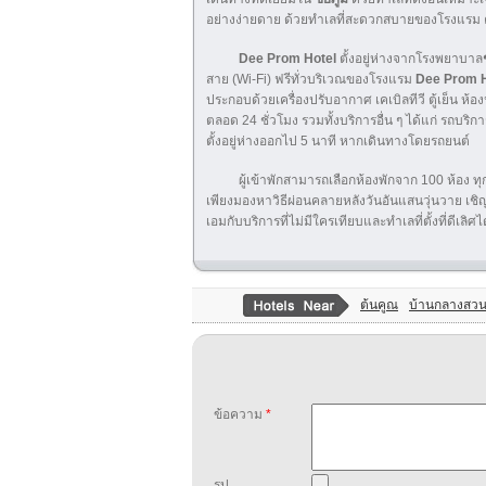
อย่างง่ายดาย ด้วยทำเลที่สะดวกสบายของโรงแรม ค
Dee Prom Hotel
ตั้งอยู่ห่างจากโรงพยาบาล
สาย (Wi-Fi) ฟรีทั่วบริเวณของโรงแรม
Dee Prom H
ประกอบด้วยเครื่องปรับอากาศ เคเบิลทีวี ตู้เย็น ห้
ตลอด 24 ชั่วโมง รวมทั้งบริการอื่น ๆ ได้แก่ รถบริกา
ตั้งอยู่ห่างออกไป 5 นาที หากเดินทางโดยรถยนต์
ผู้เข้าพักสามารถเลือกห้องพักจาก 100 ห้อง ทุ
เพียงมองหาวิธีผ่อนคลายหลังวันอันแสนวุ่นวาย เ
เอมกับบริการที่ไม่มีใครเทียบและทำเลที่ตั้งที่ดีเลิศไ
ต้นคูณ
บ้านกลางสว
ข้อความ
*
รูป