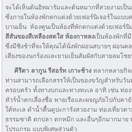
จะได้เห็นต้นอิทผารัมและต้นหมากที่สวยงามเป
ซึ่งภายในห้องพักตกแต่งด้วยเฟอร์นิเจอร์ในแบบค
บานเย็น ห้องคูนเป็นห้องที่พักตกแต่งด้วยเฟอร์
สีสันของสีเหลืองสดใส ห้องกาหลง
เป็นห้องพักที่
ซึ่งมีชิงช้าที่จะให้คุณได้นั่งพักผ่อนสบายๆ ผ่อน
เสียงของนกร้องและยามเย็นสัมผัสกับสายลมโชย
คีรีตา ลากูน รีสอร์ท เกาะช้าง
หลากหลายกิจกร
ท่านสามารถเลือกสรรให้เป็นของขวัญสำหรับวัน
ครอบครัว ทั้งทางบกและทางทะเล อาทิ เช่น ท่อ
ทัวร์น้ำตกเลื่องชื่อ พายเรือและผจญภัยไปกับค
ใต้ทะเล ดำน้ำตื้นดูปะการังสวยงาม ท่องเที่ยวตา
ธรรมชาติ ตกปลา ตกหมึก และอื่นๆอีกมากมาย ท
โปรแกรม แบบพิเศษส่วนตัว