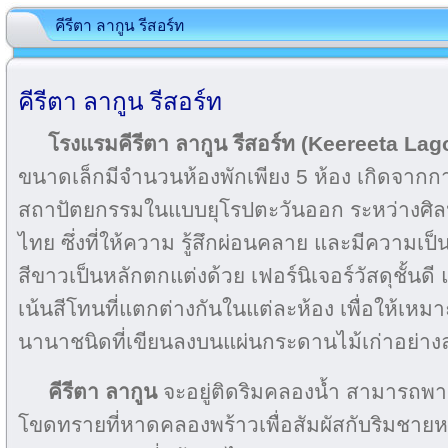
คีรีตา ลากูน รีสอร์ท
คีรีตา ลากูน รีสอร์ท
โรงแรมคีรีตา ลากูน รีสอร์ท (Keereeta La
ขนาดเล็กมีจำนวนห้องพักเพียง 5 ห้อง เกิดจา
สถาปัตยกรรมในแบบยุโรปตะวันออก ระหว่างศ
ไทย ซึ่งที่ให้ความ รู้สึกผ่อนคลาย และมีความเป
สีขาวเป็นหลักตกแต่งด้วย เฟอร์นิเจอร์วัสดุชั้นดี
เน้นสีโทนที่แตกต่างกันในแต่ละห้อง เพื่อให้เห
นานาชนิดที่เขียนลงบนแผ่นกระดานไม้เก่าอย่า
คีรีตา ลากูน
จะอยู่ติดริมคลองน้ำ สามารถพา
โขดทรายที่หาดคลองพร้าวเพื่อสัมผัสกับริมชา