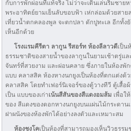
กับการพักผ่อนที่แท้จริง ไม่ว่าจะเดินเล่นริมชาย
พระอาทิตย์ยามเย็นลับขอบฟ้า เห่กล่อมด้วยสาย
เที่ยวน้ำตกคลองพูล จะตกปลา ดักปูทะเล อีกทั้งยั
เห็นอีกด้วย
โรงแรมคีรีตา ลากูน รีสอร์ท
ห้องลีลาวดี
เป็น
ธรรมชาติของสายน้ำของลากูนในยามเช้าตรู่แล
จันทร์ที่สวยงาม และผ่อนคลาย ซึ่งภายในห้องพัก
แบบ คลาสสิค ห้องหางนกยูงเป็นห้องที่ตกแต่งด้ว
คลาสสิค โดยทำเฟอร์นิเจอร์ของตู้วางทีวี ตู้เสื้อผ้
เป็น แบบของเก่า
เน้นสีสันของสีแดงอมส้ม
เพื่อใ
ของ สีแดงของดอกหางนกยูงบนแผ่นไม้กระดานเก่า
ฝาผนังของห้องพักได้อย่างลงตัวและเหมาะสม
ห้องชงโค
เป็นห้องที่สามารถมองเห็นวิวธรรม