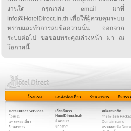
งานใด กรุณาส่ง email มาที่
info@HotelDirect.in.th เพื่อให้ผู้ควบคุมระบบ
ทราบและทำการลบข้อความนั้น ออกจาก
ระบบต่อไป ขอขอบพระคุณล่วงหน้า มา ณ
โอกาสนี้
โรงแรม
แหล่งท่องเที่ยว
ร้านอาหาร
กิจกรร
สมาชิก
|
เกี่ยวกับเรา
|
ติดต่อเรา
|
แผนผัง
|
ข่าวสาร
|
User A
HotelDirect Services
เกี่ยวกับเรา
สมัครสมาชิก
HotelDirect.in.th
โรงแรม
รายละเอียด Packa
ติดต่อเรา
แหล่งท่องเที่ยว
Domain name
ข่าวสาร
ร้านอาหาร
ตรวจสอบชื่อ Dom