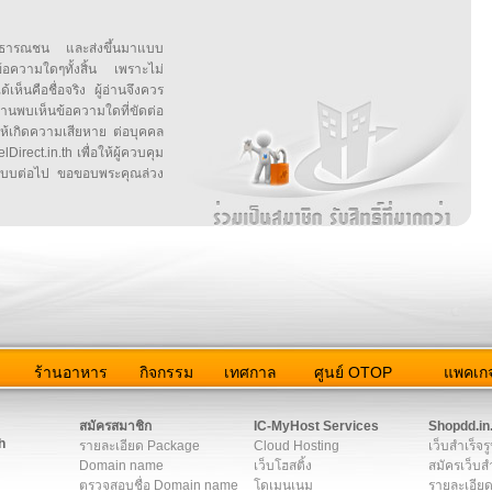
สาธารณชน และส่งขึ้นมาแบบ
ข้อความใดๆทั้งสิ้น เพราะไม่
้เห็นคือชื่อจริง ผู้อ่านจึงควร
บเห็นข้อความใดที่ขัดต่อ
ให้เกิดความเสียหาย ต่อบุคคล
irect.in.th เพื่อให้ผู้ควบคุม
บบต่อไป ขอขอบพระคุณล่วง
ว
ร้านอาหาร
กิจกรรม
เทศกาล
ศูนย์ OTOP
แพคเกจ
ต่อเรา
|
แผนผัง
|
ข่าวสาร
|
User Agreement
|
Privacy Policy
|
โฆษณา
สมัครสมาชิก
IC-MyHost Services
Shopdd.in
h
รายละเอียด Package
Cloud Hosting
เว็บสำเร็จร
Domain name
เว็บโฮสติ้ง
สมัครเว็บสำ
ตรวจสอบชื่อ Domain name
โดเมนเนม
รายละเอียด