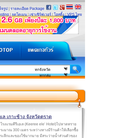
็จรูป
|
รายละเอียด Package
sting
|
จดโดเมน
|
เช่าเซิร์ฟเวอร์
|
โฮสติ้ง
|
VPS ไทย
เอเล เกาะช้าง จังหวัดตราด
โรงแรมคีรีเอเล (Keeree ele’ Hotel)ไปหาดทราย
ะมาณ 300 เมตร ระหว่างทางมีร้านค้าให้เลือกซื้อ
่ระลึกและของใช้มากมาย มีสระว่ายน้ำส่วนตัวของ