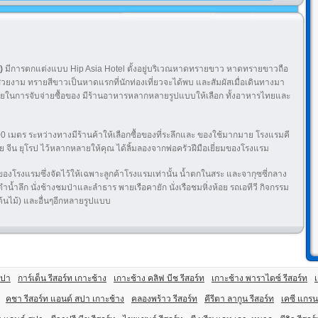
)
มีการตกแต่งแบบ Hip Asia Hotel ตั้งอยู่บริเวณหาดทรายขาว หาดทรายขาวถือ
วยงาม ทรายสีขาวเป็นหาดแรกที่นักท่องเที่ยวจะได้พบ และสัมผัสเมื่อเดินทางมา
บายในการจับจ่ายซื้อของ มีร้านอาหารหลากหลายรูปแบบให้เลือก ทั้งอาหารไทยและ
ตร ระหว่างทางมีร้านค้าให้เลือกซื้อของที่ระลึกและ ของใช้มากมาย โรงแรมคี
ย จีน ยุโรป ไว้หลากหลายให้คุณ ได้ลิ้มลองจากพ่อครัวฝีมือเยี่ยมของโรงแรม
ของโรงแรมซึ่งจัดไว้ให้เฉพาะลูกค้าโรงแรมเท่านั้น น้ำตกในสระ และจากุซซี่กลาง
ดำน้ำลึก นั่งช้างชมป่าและลำธาร พายเรือคายัก นั่งเรือชมหิ่งห้อย รถเอทีวี กิจกรรม
้นไม้) และอื่นๆอีกหลายรูปแบบ
สปา
การ์เด็น รีสอร์ท เกาะช้าง
เกาะช้าง คลิฟ บีช รีสอร์ท
เกาะช้าง พาราไดซ์ รีสอร์ท
คชา รีสอร์ท แอนด์ สปา เกาะช้าง
คลองพร้าว รีสอร์ท
คีรีตา ลากูน รีสอร์ท
เคซี แกรน