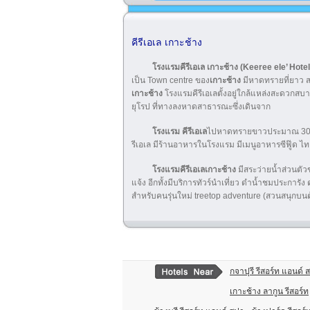
คีรีเอเล เกาะช้าง
โรงแรมคีรีเอเล เกาะช้าง (Keeree ele’ Hotel
เป็น Town centre ของ
เกาะช้าง
มีหาดทรายที่ยาว ส
เกาะช้าง
โรงแรมคีรีเอเลตั้งอยู่ใกล้แหล่งสะดวกส
ยุโรป ที่ทางลงหาดสาธารณะซึ่งเดินจาก
โรงแรม คีรีเอเล
ไปหาดทรายขาวประมาณ 300 เม
รีเอเล มีร้านอาหารในโรงแรม มีเมนูอาหารซีฟู๊ด ไท
โรงแรมคีรีเอเลเกาะช้าง
มีสระว่ายน้ำส่วนตัว
แจ้ง อีกทั้งมีบริการทัวร์นำเที่ยว ดำน้ำชมประการัง 
สำหรับคนรุ่นใหม่ treetop adventure (สวนสนุกบนต
กจาปุรี รีสอร์ท แอนด์ 
เกาะช้าง ลากูน รีสอร์ท