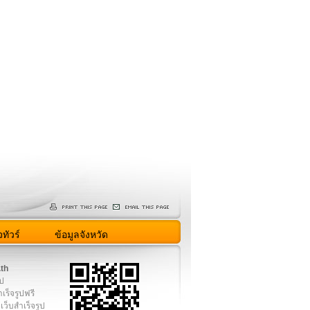
ทัวร์
ข้อมูลจังหวัด
.th
ูป
เร็จรูปฟรี
เว็บสำเร็จรูป