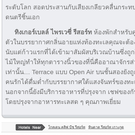
ระดับโลก สอดประสานกับเสียงเกลียวคลื่นกระทบฝั่
ดนตรีชิ้นเอก
ทิงเกอร์เบลล์ ไพรเวซี่ รีสอร์ท
ห้องพักสำหรับคู
ตัวในบรรยากาศกลิ่นอายแห่งท้องทะเลคุณจะต้อง
นับแต่ก้าวแรกที่ได้เข้ามาสัมผัสบริเวณบ้านซึ่งถ
ไม้ใหญ่ทำให้ทุกตารางนิ้วของที่นี่คืออาณาจักรส
เท่านั้น… Terrace แบบ Open Air บนชั้นสองยังถ
คนรักได้ดื่มด่ำกับบรรยากาศใต้แสงจันทร์ของทะ
นอกจากนี้ยังมีบริการอาหารที่ปรุงจาก เชฟของกัปตั
โดยปรุงจากอาหารทะเลสด ๆ คุณภาพเยี่ยม
โกลเดน คลิฟ บีช รีสอร์ท
หินดาด รีสอร์ท เกาะกูด