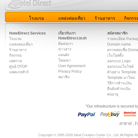
โรงแรม
แหล่งท่องเที่ยว
ร้านอาหาร
กิจกรร
สมาชิก
|
เกี่ยวกับเรา
|
ติดต่อเรา
|
แผนผัง
|
ข่าวสาร
|
User A
HotelDirect Services
เกี่ยวกับเรา
สมัครสมาชิก
HotelDirect.in.th
โรงแรม
รายละเอียด Packa
ติดต่อเรา
แหล่งท่องเที่ยว
Domain name
ข่าวสาร
ร้านอาหาร
ตรวจสอบชื่อ Dom
แผนผัง
กิจกรรม
เว็บโฮสติ้ง
โฆษณา
เทศกาล
ออกแบบ Logo
User Agreement
ศูนย์ OTOP
ออกแบบเว็บไซต์
Privacy Policy
แพคเกจทัวร์
ตัวอย่าง Template
สมาชิก
Template มาใหม่
วิธีการชำระเงิน
ยืนยันชำระเงิน
ต่ออายุ
"Our infrastructure is secured 
Copyright © 1995-2026 Ideal Creation Center Co., Ltd. All Rights 