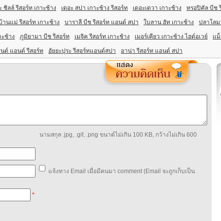
 ชิลล์ รีสอร์ท เกาะช้าง
เดอะ สปา เกาะช้าง รีสอร์ท
เดอะเดวา เกาะช้าง
ทรอปิคัล บีช 
บ้านแม่ รีสอร์ท เกาะช้าง
บาราลี บีช รีสอร์ท แอนด์ สปา
ใบลาน ฮัท เกาะช้าง
ปลาโลมา
าะช้าง
ภูมิยามา บีช รีสอร์ท
เมจิค รีสอร์ท เกาะช้าง
เมอร์เคียว เกาะช้าง ไฮด์อเวย์
แม็
นด์ แอนด์ รีสอร์ท
อัยยะปุระ รีสอร์ทแอนด์สปา
อาน่า รีสอร์ท แอนด์ สปา
นามสกุล .jpg, .gif, .png ขนาด์ไม่เกิน 100 KB, กว้างไม่เกิน 600
แจ้งทาง Email เมื่อมีคนมา comment (Email จะถูกเก็บเป็น
*