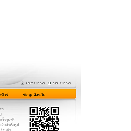
ทัวร์
ข้อมูลจังหวัด
.th
ูป
เร็จรูปฟรี
เว็บสำเร็จรูป
งร้านค้า