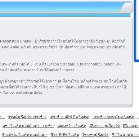
Resort Koh Chang) เป็นรีสอร์ทสร้างใหม่เปิดให้บริการลูกค้ากับรูปแบบห้องพักที่
คุณจะเพลิดเพลินกับหาดทรายสีขาว เป็นห้องพักขนาดเล็กๆ ประกอบด้วยห้องพัก
ประเภทห้องพักได้ 3 แบบ คือ Chaba Standard, Chuanchom Superior และ
ม ทิวทัศน์ท้องทะเลอ่าวไทยได้อย่างกว้างขวาง
ู่หน้าชายหาด บริการจัดโต๊ะอาหารเย็นที่แสนโรแมนติกเสิร์ฟพร้อมกับไวน์ชั้นเลิศ
ารถท่องเที่ยวได้รอบเกาะมีป่าไม้ ภูเขา น้ำตก ท้องทะเลสีฟ้าและหาดทรายขาว ทำให้
นกับธรรมชาติอย่างแท้จริง
สปา
การ์เด็น รีสอร์ท เกาะช้าง
เกาะช้าง คลิฟ บีช รีสอร์ท
เกาะช้าง พาราไดซ์ รีสอร์ท
คชา รีสอร์ท แอนด์ สปา เกาะช้าง
คลองพร้าว รีสอร์ท
คีรีตา ลากูน รีสอร์ท
คีรีเอเล เ
ช้างปาร์ค รีสอร์ท แอนด์ สปา
ชีวาปุรี บีช รีสอร์ท
ไชยเชษฐ์ รีสอร์ท
ซี บรีซ แอท เกา