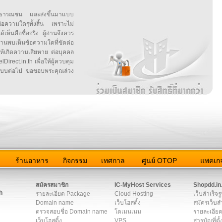
สาธารณชน และส่งขึ้นมาแบบ
ข้อความใดๆทั้งสิ้น เพราะไม่
้เห็นคือชื่อจริง ผู้อ่านจึงควร
บเห็นข้อความใดที่ขัดต่อ
ให้เกิดความเสียหาย ต่อบุคคล
irect.in.th เพื่อให้ผู้ควบคุม
บบต่อไป ขอขอบพระคุณล่วง
ว
ร้านอาหาร
กิจกรรม
เทศกาล
ศูนย์ OTOP
แพคเกจ
ต่อเรา
|
แผนผัง
|
ข่าวสาร
|
User Agreement
|
Privacy Policy
|
โฆษณา
สมัครสมาชิก
IC-MyHost Services
Shopdd.in
h
รายละเอียด Package
Cloud Hosting
เว็บสำเร็จร
Domain name
เว็บโฮสติ้ง
สมัครเว็บสำ
ตรวจสอบชื่อ Domain name
โดเมนเนม
รายละเอียด
เว็บโฮสติ้ง
VPS
สารบัญที่ตั้