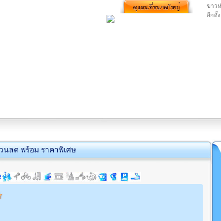
ขาวห
อีกทั
่วนลด พร้อม ราคาพิเศษ