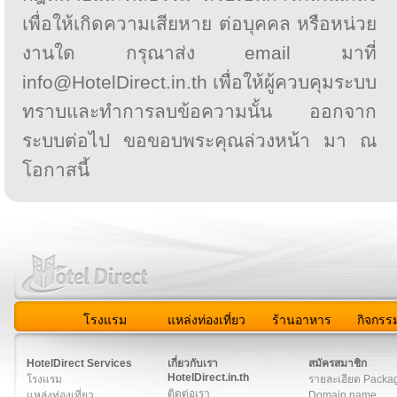
เพื่อให้เกิดความเสียหาย ต่อบุคคล หรือหน่วย
งานใด กรุณาส่ง email มาที่
info@HotelDirect.in.th เพื่อให้ผู้ควบคุมระบบ
ทราบและทำการลบข้อความนั้น ออกจาก
ระบบต่อไป ขอขอบพระคุณล่วงหน้า มา ณ
โอกาสนี้
โรงแรม
แหล่งท่องเที่ยว
ร้านอาหาร
กิจกรร
สมาชิก
|
เกี่ยวกับเรา
|
ติดต่อเรา
|
แผนผัง
|
ข่าวสาร
|
User A
HotelDirect Services
เกี่ยวกับเรา
สมัครสมาชิก
HotelDirect.in.th
โรงแรม
รายละเอียด Packa
ติดต่อเรา
แหล่งท่องเที่ยว
Domain name