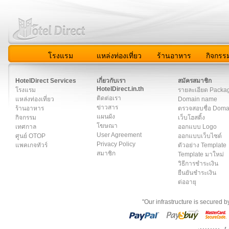
โรงแรม
แหล่งท่องเที่ยว
ร้านอาหาร
กิจกรร
สมาชิก
|
เกี่ยวกับเรา
|
ติดต่อเรา
|
แผนผัง
|
ข่าวสาร
|
User A
HotelDirect Services
เกี่ยวกับเรา
สมัครสมาชิก
HotelDirect.in.th
โรงแรม
รายละเอียด Packa
ติดต่อเรา
แหล่งท่องเที่ยว
Domain name
ข่าวสาร
ร้านอาหาร
ตรวจสอบชื่อ Dom
แผนผัง
กิจกรรม
เว็บโฮสติ้ง
โฆษณา
เทศกาล
ออกแบบ Logo
User Agreement
ศูนย์ OTOP
ออกแบบเว็บไซต์
Privacy Policy
แพคเกจทัวร์
ตัวอย่าง Template
สมาชิก
Template มาใหม่
วิธีการชำระเงิน
ยืนยันชำระเงิน
ต่ออายุ
"Our infrastructure is secured 