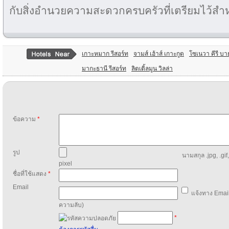
กับสิ่งอำนวยความสะดวกครบครัวที่เตรียมไว้สำหรั
เกาะหมาก รีสอร์ท
จามส์ เฮ้าส์ เกาะกูด
โซเนวา คีรี บาย
มากะธานี รีสอร์ท
ลิตเติ้ลมูน วิลล่า
ข้อความ
*
รูป
นามสกุล .jpg, .gif
pixel
ชื่อที่ใช้แสดง
*
Email
แจ้งทาง Email
ความลับ)
*