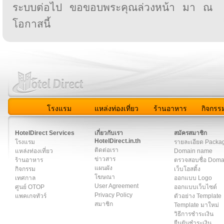
ระบบต่อไป ขอขอบพระคุณล่วงหน้า มา ณ
โอกาสนี้
โรงแรม
แหล่งท่องเที่ยว
ร้านอาหาร
กิจกรร
สมาชิก
|
เกี่ยวกับเรา
|
ติดต่อเรา
|
แผนผัง
|
ข่าวสาร
|
User A
HotelDirect Services
เกี่ยวกับเรา
สมัครสมาชิก
HotelDirect.in.th
โรงแรม
รายละเอียด Packa
ติดต่อเรา
แหล่งท่องเที่ยว
Domain name
ข่าวสาร
ร้านอาหาร
ตรวจสอบชื่อ Dom
แผนผัง
กิจกรรม
เว็บโฮสติ้ง
โฆษณา
เทศกาล
ออกแบบ Logo
User Agreement
ศูนย์ OTOP
ออกแบบเว็บไซต์
Privacy Policy
แพคเกจทัวร์
ตัวอย่าง Template
สมาชิก
Template มาใหม่
วิธีการชำระเงิน
ยืนยันชำระเงิน