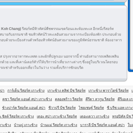
rt Koh Chang)
รีสอร์ทมีทิวทัศน์พืชพรรณเขตร้อนและท้องทะเล อีกหนึ่งรีสอร์ท
นเย็นสบายกับธรรมชาติ ชมทิวทัศน์วิวทะเลอันสวยงามจากระเบียงห้องพัก ประกอบด้วย
อบด้วยระเบียงส่วนตัวพร้อมทิวทัศน์อันสวยงามของภูมิทัศน์ธรรมชาติ ห้องอาหาร
ส ปรุงจากอาหารทะเลสด และผักที่ปลูกเอง นอกจากนี้ ท่านยังสามารถเพลิดเพลิน
้อีกด้วย และที่เคาน์เตอร์ทัวร์ให้บริการนำเที่ยวเกาะต่างๆ ซึ่งอยู่ในบริเวณโดยรอบ
รถเช่าสำหรับออกเที่ยวในวันว่าง รวมทั้งบริการซักอบรีด
สปา
การ์เด็น รีสอร์ท เกาะช้าง
เกาะช้าง คลิฟ บีช รีสอร์ท
เกาะช้าง พาราไดซ์ รีสอร์ท
คชา รีสอร์ท แอนด์ สปา เกาะช้าง
คลองพร้าว รีสอร์ท
คีรีตา ลากูน รีสอร์ท
คีรีเอเล เ
ช้างปาร์ค รีสอร์ท แอนด์ สปา
ชีวาปุรี บีช รีสอร์ท
ไชยเชษฐ์ รีสอร์ท
ซี บรีซ แอท เกา
 ชิลล์ รีสอร์ท เกาะช้าง
เดอะ สปา เกาะช้าง รีสอร์ท
เดอะเดวา เกาะช้าง
ทรอปิคัล บีช 
กาะช้าง
บ้านปู เกาะช้าง
บ้านแม่ รีสอร์ท เกาะช้าง
บาราลี บีช รีสอร์ท แอนด์ สปา
ใบล