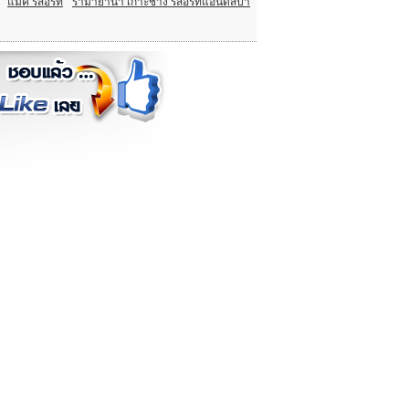
แม็ค รีสอร์ท
รามายานา เกาะช้าง รีสอร์ทแอนด์สปา