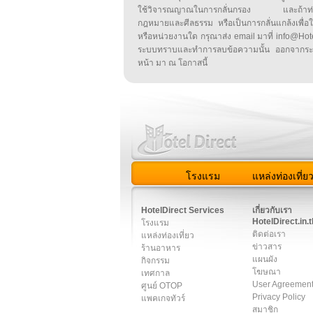
ใช้วิจารณญาณในการกลั่นกรอง และถ้าท่านพ
กฎหมายและศีลธรรม หรือเป็นการกลั่นแกล้งเพื่อ
หรือหน่วยงานใด กรุณาส่ง email มาที่ info@HotelD
ระบบทราบและทำการลบข้อความนั้น ออกจากระ
หน้า มา ณ โอกาสนี้
โรงแรม
แหล่งท่องเที่ย
สมาชิก
|
เกี่ยวกับเรา
|
ติด
HotelDirect Services
เกี่ยวกับเรา
HotelDirect.in.t
โรงแรม
ติดต่อเรา
แหล่งท่องเที่ยว
ข่าวสาร
ร้านอาหาร
แผนผัง
กิจกรรม
โฆษณา
เทศกาล
User Agreemen
ศูนย์ OTOP
Privacy Policy
แพคเกจทัวร์
สมาชิก