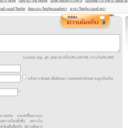
มาก รีทรีท
ภูมิยามา บีช รีสอร์ท
เมจิค รีสอร์ท เกาะช้าง
เมอร์เคียว เกาะช้าง ไฮด์อเวย์
นด์ แอนด์ รีสอร์ท
อัยยะปุระ รีสอร์ทแอนด์สปา
อาน่า รีสอร์ท แอนด์ สปา
นามสกุล .jpg, .gif, .png ขนาด์ไม่เกิน 100 KB, กว้างไม่เกิน 600
แจ้งทาง Email เมื่อมีคนมา comment (Email จะถูกเก็บเป็น
*
สาธารณชน และส่งขึ้นมาแบบ
ข้อความใดๆทั้งสิ้น เพราะไม่
้เห็นคือชื่อจริง ผู้อ่านจึงควร