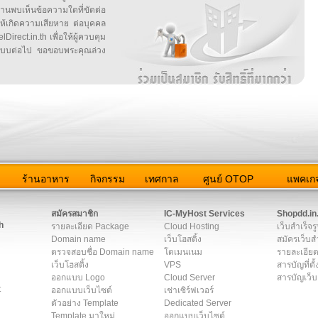
บเห็นข้อความใดที่ขัดต่อ
ให้เกิดความเสียหาย ต่อบุคคล
irect.in.th เพื่อให้ผู้ควบคุม
บบต่อไป ขอขอบพระคุณล่วง
ว
ร้านอาหาร
กิจกรรม
เทศกาล
ศูนย์ OTOP
แพคเกจ
ต่อเรา
|
แผนผัง
|
ข่าวสาร
|
User Agreement
|
Privacy Policy
|
โฆษณา
สมัครสมาชิก
IC-MyHost Services
Shopdd.in
h
รายละเอียด Package
Cloud Hosting
เว็บสำเร็จร
Domain name
เว็บโฮสติ้ง
สมัครเว็บสำ
ตรวจสอบชื่อ Domain name
โดเมนเนม
รายละเอียด
เว็บโฮสติ้ง
VPS
สารบัญที่ตั้
ออกแบบ Logo
Cloud Server
สารบัญเว็บ
t
ออกแบบเว็บไซต์
เช่าเซิร์ฟเวอร์
ตัวอย่าง Template
Dedicated Server
Template มาใหม่
ออกแบบเว็บไซต์