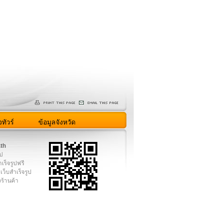
ทัวร์
ข้อมูลจังหวัด
.th
ูป
เร็จรูปฟรี
เว็บสำเร็จรูป
งร้านค้า