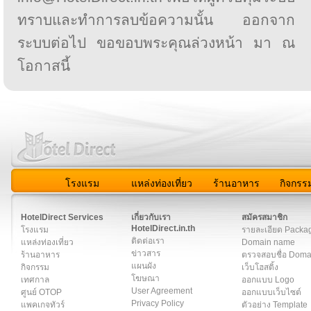
ทราบและทำการลบข้อความนั้น ออกจาก
ระบบต่อไป ขอขอบพระคุณล่วงหน้า มา ณ
โอกาสนี้
โรงแรม
แหล่งท่องเที่ยว
ร้านอาหาร
กิจกรร
สมาชิก
|
เกี่ยวกับเรา
|
ติดต่อเรา
|
แผนผัง
|
ข่าวสาร
|
User A
HotelDirect Services
เกี่ยวกับเรา
สมัครสมาชิก
HotelDirect.in.th
โรงแรม
รายละเอียด Packa
ติดต่อเรา
แหล่งท่องเที่ยว
Domain name
ข่าวสาร
ร้านอาหาร
ตรวจสอบชื่อ Dom
แผนผัง
กิจกรรม
เว็บโฮสติ้ง
โฆษณา
เทศกาล
ออกแบบ Logo
User Agreement
ศูนย์ OTOP
ออกแบบเว็บไซต์
Privacy Policy
แพคเกจทัวร์
ตัวอย่าง Template