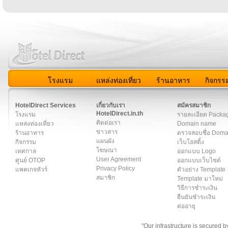
โรงแรม
แหล่งท่องเที่ยว
ร้านอาหาร
กิจกรร
สมาชิก
|
เกี่ยวกับเรา
|
ติดต่อเรา
|
แผนผัง
|
ข่าวสาร
|
User A
HotelDirect Services
เกี่ยวกับเรา
สมัครสมาชิก
HotelDirect.in.th
โรงแรม
รายละเอียด Packa
ติดต่อเรา
แหล่งท่องเที่ยว
Domain name
ข่าวสาร
ร้านอาหาร
ตรวจสอบชื่อ Dom
แผนผัง
กิจกรรม
เว็บโฮสติ้ง
โฆษณา
เทศกาล
ออกแบบ Logo
User Agreement
ศูนย์ OTOP
ออกแบบเว็บไซต์
Privacy Policy
แพคเกจทัวร์
ตัวอย่าง Template
สมาชิก
Template มาใหม่
วิธีการชำระเงิน
ยืนยันชำระเงิน
ต่ออายุ
"Our infrastructure is secured 