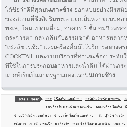
เกาะช้างรีสอร์ทแอนด์สปา
"สวนอาหารริมทะเ
ได้ชื่อว่าดีที่สุดบน
เกาะช้าง
ออกแบบอย่างมีรสนิย
ของสถานที่ซื่งติดริมทะเล แยกเป็นหลายแบบหลาย
ทะเล, โดมแปดเหลี่ยม, อาคาร 2 ชั้น ชมวิวพระอา
ตระการตา กลมกลืนกับธรรมชาติ อาหารหลากหล
"เชลล์ชวนชิม" และเครื่องดื่มมีไว้บริการอย่างครบ
COCKTAIL และงานบริการที่ท่านจะต้องประทับใจ
ที่ใช้ในการประกอบอาหารและน้ำดื่ม ได้ผ่าน
แบคทีเรียเป็นมาตรฐานแห่งแรก
บนเกาะช้าง
กจาปุรี รีสอร์ท แอนด์ สปา
การ์เด็น รีสอร์ท เกาะช้าง
เก
คชา รีสอร์ท แอนด์ สปา เกาะช้าง
คลองพร้าว รีสอร์ท
ค
ช้างบุรี รีสอร์ท แอนด์ สปา
ช้างปาร์ค รีสอร์ท แอนด์ สปา
ชีวาปุรี บีช รีสอร์ท
เซ็นทารา เกาะช้าง ทรอปิคานา รีสอร์ท
เดอะ ชิลล์ รีสอร์ท เกาะช้าง
เดอะ สปา