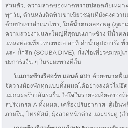
ส่วนตัว, ความลาดของหาดทรายปลอดภัยเหมาะก
ทุกวัย, ด้านหลังติดทิวเขาเขียวชอุ่มที่ยังคงคว
ด้วยป่าเขาลำเนาไพร, ใกล้น้ำตกคลองพลู (ภูผาเมฆส
ความสวยงามและใหญ่ที่สุดบนเกาะช้าง มีน้ำตล
แหล่งท่องเที่ยวทางทะเล อาทิ ดำน้ำดูปะการัง ทั้
และ น้ำลึก (SCUBA DIVE), นั่งเรือเที่ยวชมหมู
ปะการังอื่น ๆ ในระยะทางที่สั้น
ใน
เกาะช้างรีสอร์ท แอนด์ สปา
ด้วยขนาดพื้นท
จัดวางห้องพักทุกแบบทั้งหมดได้อย่างลงตัวไม่อึ
แมกมะพร้าวอันร่มรื่น ใส่ใจในรายละเอียดของห้อ
สปริงเกรด A ทั้งหมด, เครื่องปรับอากาศ, ตู้เย็นพร
ภายใน, โทรทัศน์, มุ้งลวดหน้าต่าง และประตู (ส