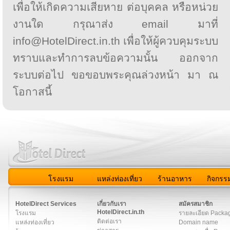
เพื่อให้เกิดความเสียหาย ต่อบุคคล หรือหน่วย
งานใด กรุณาส่ง email มาที่
info@HotelDirect.in.th เพื่อให้ผู้ควบคุมระบบ
ทราบและทำการลบข้อความนั้น ออกจาก
ระบบต่อไป ขอขอบพระคุณล่วงหน้า มา ณ
โอกาสนี้
โรงแรม
แหล่งท่องเที่ยว
ร้านอาหาร
กิจกรร
สมาชิก
|
เกี่ยวกับเรา
|
ติดต่อเรา
|
แผนผัง
|
ข่าวสาร
|
User A
HotelDirect Services
เกี่ยวกับเรา
สมัครสมาชิก
HotelDirect.in.th
โรงแรม
รายละเอียด Packa
ติดต่อเรา
แหล่งท่องเที่ยว
Domain name