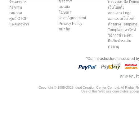
ข่าวสาร
ร้านอาหาร
ตรวจสอบชื่อ Dom
แผนผัง
กิจกรรม
เว็บโฮสติ้ง
โฆษณา
เทศกาล
ออกแบบ Logo
User Agreement
ศูนย์ OTOP
ออกแบบเว็บไซต์
Privacy Policy
แพคเกจทัวร์
ตัวอย่าง Template
สมาชิก
Template มาใหม่
วิธีการชำระเงิน
ยืนยันชำระเงิน
ต่ออายุ
"Our infrastructure is secured 
Copyright © 1995-2026 Ideal Creation Center Co., Ltd. All Rights 
Use of this Web site constitutes accep