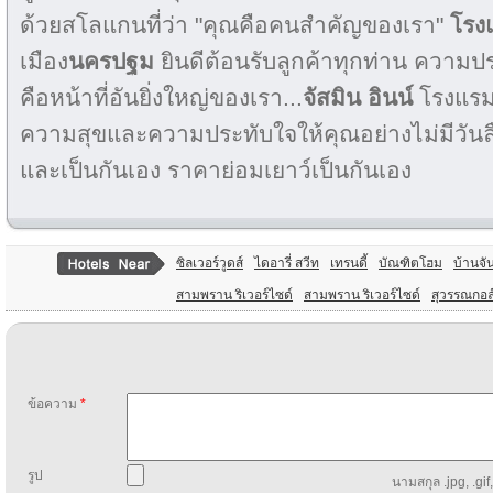
ด้วยสโลแกนที่ว่า "คุณคือคนสำคัญของเรา"
โรงแ
เมือง
นครปฐม
ยินดีต้อนรับลูกค้าทุกท่าน ความป
คือหน้าที่อันยิ่งใหญ่ของเรา...
จัสมิน อินน์
โรงแรม
ความสุขและความประทับใจให้คุณอย่างไม่มีวันลื
และเป็นกันเอง ราคาย่อมเยาว์เป็นกันเอง
ซิลเวอร์วูดส์
ไดอารี่ สวีท
เทรนดี้
บัณฑิตโฮม
บ้านจั
สามพราน ริเวอร์ไซด์
สามพราน ริเวอร์ไซด์
สุวรรณกอล
ข้อความ
*
รูป
นามสกุล .jpg, .gif