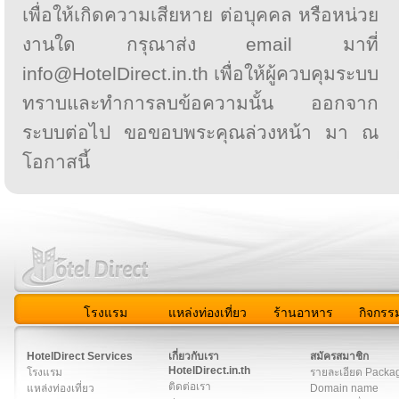
เพื่อให้เกิดความเสียหาย ต่อบุคคล หรือหน่วย
งานใด กรุณาส่ง email มาที่
info@HotelDirect.in.th เพื่อให้ผู้ควบคุมระบบ
ทราบและทำการลบข้อความนั้น ออกจาก
ระบบต่อไป ขอขอบพระคุณล่วงหน้า มา ณ
โอกาสนี้
โรงแรม
แหล่งท่องเที่ยว
ร้านอาหาร
กิจกรร
สมาชิก
|
เกี่ยวกับเรา
|
ติดต่อเรา
|
แผนผัง
|
ข่าวสาร
|
User A
HotelDirect Services
เกี่ยวกับเรา
สมัครสมาชิก
HotelDirect.in.th
โรงแรม
รายละเอียด Packa
ติดต่อเรา
แหล่งท่องเที่ยว
Domain name