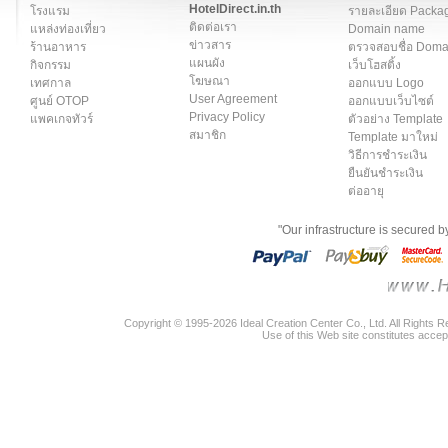
HotelDirect.in.th
โรงแรม
รายละเอียด Packa
ติดต่อเรา
แหล่งท่องเที่ยว
Domain name
ข่าวสาร
ร้านอาหาร
ตรวจสอบชื่อ Dom
แผนผัง
กิจกรรม
เว็บโฮสติ้ง
โฆษณา
เทศกาล
ออกแบบ Logo
User Agreement
ศูนย์ OTOP
ออกแบบเว็บไซต์
Privacy Policy
แพคเกจทัวร์
ตัวอย่าง Template
สมาชิก
Template มาใหม่
วิธีการชำระเงิน
ยืนยันชำระเงิน
ต่ออายุ
"Our infrastructure is secured 
Copyright © 1995-2026 Ideal Creation Center Co., Ltd. All Rights 
Use of this Web site constitutes accep