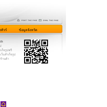
ทัวร์
ข้อมูลจังหวัด
.th
ูป
เร็จรูปฟรี
เว็บสำเร็จรูป
งร้านค้า