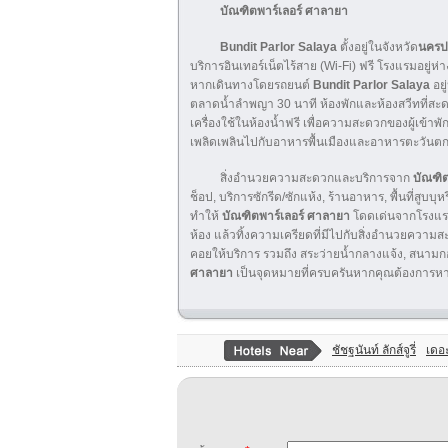
บัณฑิตพาร์เลอร์ ศาลายา
Bundit Parlor Salaya
ตั้งอยู่ในจังหวัด
นครป
บริการอินเทอร์เน็ตไร้สาย (Wi-Fi) ฟรี โรงแรมอ
หากเดินทางโดยรถยนต์
Bundit Parlor Salaya
อย
ตลาดน้ำลำพญา 30 นาที ห้องพักและห้องสวีทที่สะดวก
เครื่องใช้ในห้องน้ำฟรี เพื่อความสะดวกของผู้เข้าพั
เพลิดเพลินไปกับอาหารพื้นเมืองและอาหารตะวันตกไ
สิ่งอำนวยความสะดวกและบริการจาก
บัณฑิต
ช็อป, บริการซักรีด/ซักแห้ง, ร้านอาหาร, พื้นที่สูบ
ทำให้
บัณฑิตพาร์เลอร์ ศาลายา
โดดเด่นจากโรงแรมอื
ห้อง แล้วทิ้งความเครียดที่มีไปกับสิ่งอำนวย
คอยให้บริการ รวมถึง สระว่ายน้ำกลางแจ้ง, สนามกอล
ศาลายา
เป็นจุดหมายที่ครบครันหากคุณต้องการหา
ชัชฐนันท์ ลักส์จูรี่
เดอะ