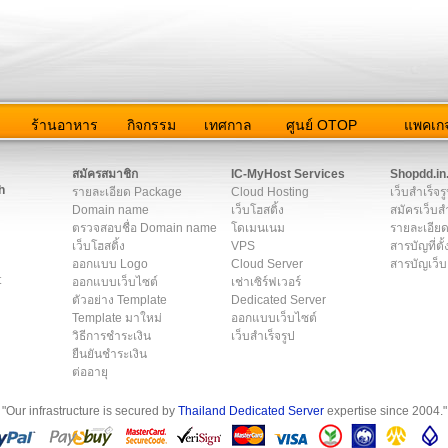
ว
ร้านอาหาร
กิจกรรม
เทศกาล
ศูนย์ OTOP
แพคเกจ
ต่อเรา
|
แผนผัง
|
ข่าวสาร
|
User Agreement
|
Privacy Policy
|
โฆษณา
สมัครสมาชิก
IC-MyHost Services
Shopdd.in
h
รายละเอียด Package
Cloud Hosting
เว็บสำเร็จร
Domain name
เว็บโฮสติ้ง
สมัครเว็บสำ
ตรวจสอบชื่อ Domain name
โดเมนเนม
รายละเอียด
เว็บโฮสติ้ง
VPS
สารบัญที่ตั้
ออกแบบ Logo
Cloud Server
สารบัญเว็บ
t
ออกแบบเว็บไซต์
เช่าเซิร์ฟเวอร์
ตัวอย่าง Template
Dedicated Server
Template มาใหม่
ออกแบบเว็บไซต์
วิธีการชำระเงิน
เว็บสำเร็จรูป
ยืนยันชำระเงิน
ต่ออายุ
"Our infrastructure is secured by
Thailand Dedicated Server
expertise since 2004."