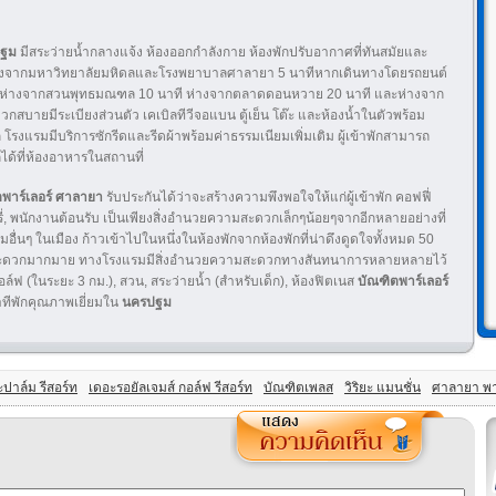
ฐม
มีสระว่ายน้ำกลางแจ้ง ห้องออกกำลังกาย ห้องพักปรับอากาศที่ทันสมัย​​และ
ยู่ห่างจากมหาวิทยาลัยมหิดลและโรงพยาบาลศาลายา 5 นาทีหากเดินทางโดยรถยนต์
ู่ห่างจากสวนพุทธมณฑล 10 นาที ห่างจากตลาดดอนหวาย 20 นาที และห่างจาก
สบายมีระเบียงส่วนตัว เคเบิลทีวีจอแบน ตู้เย็น โต๊ะ และห้องน้ำในตัวพร้อม
ก โรงแรมมีบริการซักรีดและรีดผ้าพร้อมค่าธรรมเนียมเพิ่มเติม ผู้เข้าพักสามารถ
ด้ที่ห้องอาหารในสถานที่
พาร์เลอร์ ศาลายา
รับประกันได้ว่าจะสร้างความพึงพอใจให้แก่ผู้เข้าพัก คอฟฟี่
บุหรี่, พนักงานต้อนรับ เป็นเพียงสิ่งอำนวยความสะดวกเล็กๆน้อยๆจากอีกหลายอย่างที่
่นๆ ในเมือง ก้าวเข้าไปในหนึ่งในห้องพักจากห้องพักที่น่าดึงดูดใจทั้งหมด 50
ความสะดวกมากมาย ทางโรงแรมมีสิ่งอำนวยความสะดวกทางสันทนาการหลายหลายไว้
์ฟ (ในระยะ 3 กม.), สวน, สระว่ายน้ำ (สำหรับเด็ก), ห้องฟิตเนส
บัณฑิตพาร์เลอร์
ทีพักคุณภาพเยี่ยมใน
นครปฐม
ปาล์ม รีสอร์ท
เดอะรอยัลเจมส์ กอล์ฟ รีสอร์ท
บัณฑิตเพลส
วิริยะ แมนชั่น
ศาลายา พา