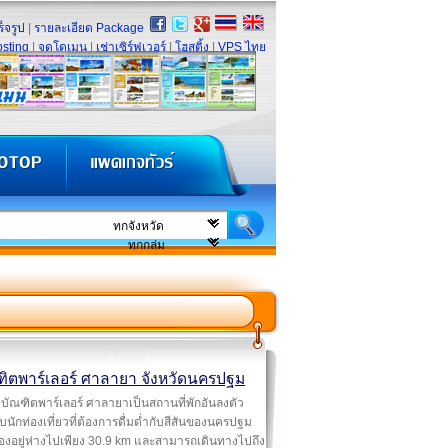
็จรูป
|
รายละเอียด Package
sting
|
จดโดเมน
|
เช่าเซิร์ฟเวอร์
|
โฮสติ้ง
|
VPS ไทย
ฑิตพาร์เลอร์ ศาลายา จังหวัดนครปฐม
บัณฑิตพาร์เลอร์ ศาลายาเป็นสถานที่พักอันลงตัว
บนักท่องเที่ยวที่ต้องการดื่มด่ำกับสีสันของนครปฐม
ืองอยู่ห่างไปเพียง 30.9 km และสามารถเดินทางไปถึง