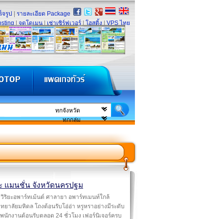
็จรูป
|
รายละเอียด Package
sting
|
จดโดเมน
|
เช่าเซิร์ฟเวอร์
|
โฮสติ้ง
|
VPS ไทย
ยะ แมนชั่น จังหวัดนครปฐม
วิริยะอพาร์ทเม้นต์ ศาลายา อพาร์ทเมนท์ใกล้
ทยาลัยมหิดล โถงต้อนรับโอ่อ่า หรูหราอย่างมีระดับ
พนักงานต้อนรับตลอด 24 ชั่วโมง เฟอร์นิเจอร์ครบ