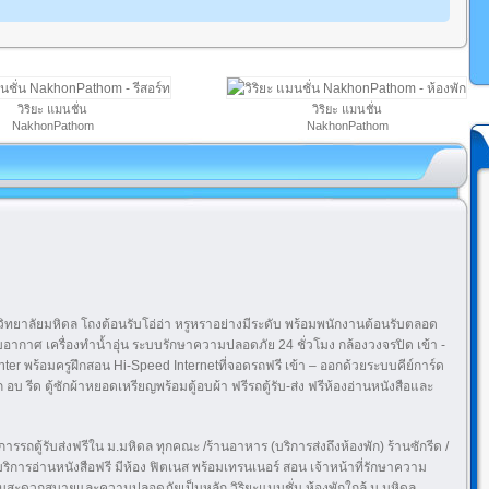
วิริยะ แมนชั่น
วิริยะ แมนชั่น
NakhonPathom
NakhonPathom
ทยาลัยมหิดล โถงต้อนรับโอ่อ่า หรูหราอย่างมีระดับ พร้อมพนักงานต้อนรับตลอด
องปรับอากาศ เครื่องทำน้ำอุ่น ระบบรักษาความปลอดภัย 24 ชั่วโมง กล้องวงจรปิด เข้า -
nter พร้อมครูฝึกสอน Hi-Speed Internetที่จอดรถฟรี เข้า – ออกด้วยระบบคีย์การ์ด
รีด ตู้ซักผ้าหยอดเหรียญพร้อมตู้อบผ้า ฟรีรถตู้รับ-ส่ง ฟรีห้องอ่านหนังสือและ
รรถตู้รับส่งฟรีใน ม.มหิดล ทุกคณะ /ร้านอาหาร (บริการส่งถึงห้องพัก) ร้านซักรีด /
้บริการอ่านหนังสือฟรี มีห้อง ฟิตเนส พร้อมเทรนเนอร์ สอน เจ้าหน้าที่รักษาความ
วามสะดวกสบายและความปลอดภัยเป็นหลัก วิริยะแมนชั่น ห้องพักใกล้ ม.มหิดล