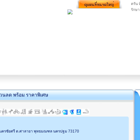
ครัน 
รักษา
่วนลด พร้อม ราคาพิเศษ
 นครชัยศรี ต.ศาลายา พุทธมณฑล นครปฐม 73170