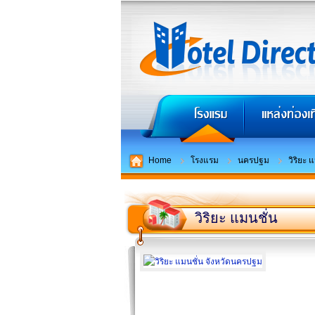
Home
โรงแรม
นครปฐม
วิริยะ 
วิริยะ แมนชั่น