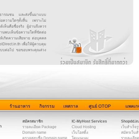
สาธารณชน และส่งขึ้นมาแบบ
ข้อความใดๆทั้งสิ้น เพราะไม่
้เห็นคือชื่อจริง ผู้อ่านจึงควร
บเห็นข้อความใดที่ขัดต่อ
ให้เกิดความเสียหาย ต่อบุคคล
irect.in.th เพื่อให้ผู้ควบคุม
บบต่อไป ขอขอบพระคุณล่วง
ว
ร้านอาหาร
กิจกรรม
เทศกาล
ศูนย์ OTOP
แพคเกจ
ต่อเรา
|
แผนผัง
|
ข่าวสาร
|
User Agreement
|
Privacy Policy
|
โฆษณา
สมัครสมาชิก
IC-MyHost Services
Shopdd.in
h
รายละเอียด Package
Cloud Hosting
เว็บสำเร็จร
Domain name
เว็บโฮสติ้ง
สมัครเว็บสำ
ตรวจสอบชื่อ Domain name
โดเมนเนม
รายละเอียด