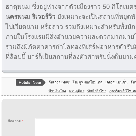
ธาตุพนม ซึ่งอยู่ห่างจากตัวเมืองราว 50 กิโลเม
นครพนม ริเวอร์วิว
ยังเหมาะจะเป็นสถานที่หยุดพ
ไปเวียดนาม หรือลาว รวมถึงเหมาะสำหรับทั้งนักธ
ภายในโรงแรมมีสิ่งอำนวยความสะดวกมากมายไว
รวมถึงมีภัตตาคารกำไลทองที่เสิร์ฟอาหารตำรับอ
ที่ล็อบบี้ บาร์ก็เป็นสถานที่ลงตัวสำหรับนั่งดื่มยาม
กันเกรา เพลซ
โขงภูหมอกโฮมเทล
เคเอส แมนชั่น
จัน
บ้านริมโขง
พรนฤมิตร
พักพิงอิงโขง
ภูธารินทร์ รีโซเท
ข้อความ
*