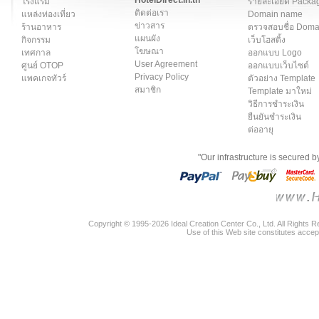
โรงแรม
รายละเอียด Packa
ติดต่อเรา
แหล่งท่องเที่ยว
Domain name
ข่าวสาร
ร้านอาหาร
ตรวจสอบชื่อ Dom
แผนผัง
กิจกรรม
เว็บโฮสติ้ง
โฆษณา
เทศกาล
ออกแบบ Logo
User Agreement
ศูนย์ OTOP
ออกแบบเว็บไซต์
Privacy Policy
แพคเกจทัวร์
ตัวอย่าง Template
สมาชิก
Template มาใหม่
วิธีการชำระเงิน
ยืนยันชำระเงิน
ต่ออายุ
"Our infrastructure is secured 
Copyright © 1995-2026 Ideal Creation Center Co., Ltd. All Rights 
Use of this Web site constitutes accep