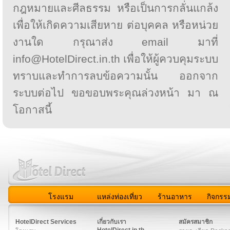
กฎหมายและศีลธรรม หรือเป็นการกลั่นแกล้ง
เพื่อให้เกิดความเสียหาย ต่อบุคคล หรือหน่วย
งานใด กรุณาส่ง email มาที่
info@HotelDirect.in.th เพื่อให้ผู้ควบคุมระบบ
ทราบและทำการลบข้อความนั้น ออกจาก
ระบบต่อไป ขอขอบพระคุณล่วงหน้า มา ณ
โอกาสนี้
โรงแรม
แหล่งท่องเที่ยว
ร้านอาหาร
กิจกรร
สมาชิก
|
เกี่ยวกับเรา
|
ติดต่อเรา
|
แผนผัง
|
ข่าวสาร
|
User A
HotelDirect Services
เกี่ยวกับเรา
สมัครสมาชิก
HotelDirect.in.th