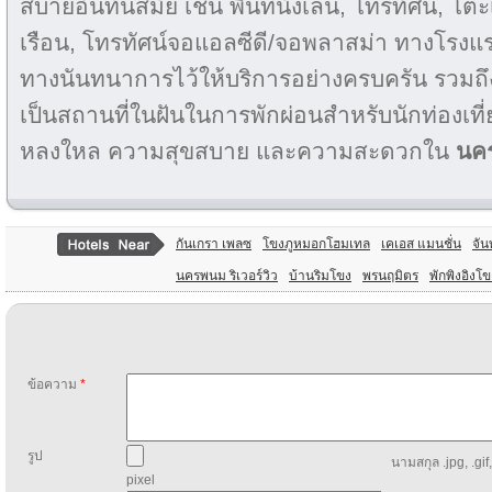
สบายอันทันสมัย เช่น พื้นที่นั่งเล่น, โทรทัศน์, โต
เรือน, โทรทัศน์จอแอลซีดี/จอพลาสม่า ทางโรง
ทางนันทนาการไว้ให้บริการอย่างครบครัน รวมถ
เป็นสถานที่ในฝันในการพักผ่อนสำหรับนักท่องเที
หลงใหล ความสุขสบาย และความสะดวกใน
นค
กันเกรา เพลซ
โขงภูหมอกโฮมเทล
เคเอส แมนชั่น
จัน
นครพนม ริเวอร์วิว
บ้านริมโขง
พรนฤมิตร
พักพิงอิงโข
ข้อความ
*
รูป
นามสกุล .jpg, .gif
pixel