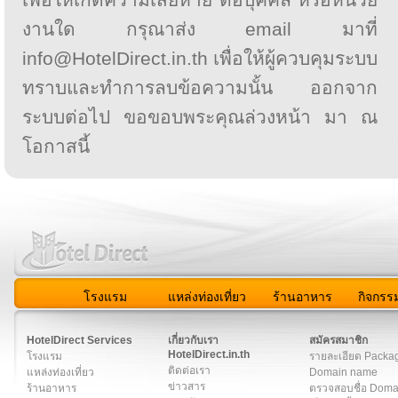
งานใด กรุณาส่ง email มาที่
info@HotelDirect.in.th เพื่อให้ผู้ควบคุมระบบ
ทราบและทำการลบข้อความนั้น ออกจาก
ระบบต่อไป ขอขอบพระคุณล่วงหน้า มา ณ
โอกาสนี้
โรงแรม
แหล่งท่องเที่ยว
ร้านอาหาร
กิจกรร
สมาชิก
|
เกี่ยวกับเรา
|
ติดต่อเรา
|
แผนผัง
|
ข่าวสาร
|
User A
HotelDirect Services
เกี่ยวกับเรา
สมัครสมาชิก
HotelDirect.in.th
โรงแรม
รายละเอียด Packa
ติดต่อเรา
แหล่งท่องเที่ยว
Domain name
ข่าวสาร
ร้านอาหาร
ตรวจสอบชื่อ Dom