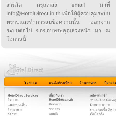
งานใด กรุณาส่ง email มาที่
info@HotelDirect.in.th เพื่อให้ผู้ควบคุมระบบ
ทราบและทำการลบข้อความนั้น ออกจาก
ระบบต่อไป ขอขอบพระคุณล่วงหน้า มา ณ
โอกาสนี้
โรงแรม
แหล่งท่องเที่ยว
ร้านอาหาร
กิจกรร
สมาชิก
|
เกี่ยวกับเรา
|
ติดต่อเรา
|
แผนผัง
|
ข่าวสาร
|
User A
HotelDirect Services
เกี่ยวกับเรา
สมัครสมาชิก
HotelDirect.in.th
โรงแรม
รายละเอียด Packa
ติดต่อเรา
แหล่งท่องเที่ยว
Domain name
ข่าวสาร
ร้านอาหาร
ตรวจสอบชื่อ Dom
แผนผัง
กิจกรรม
เว็บโฮสติ้ง