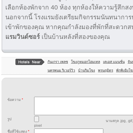
เลือกห้องพักจาก 40 ห้อง ทุกห้องให้ความรู้สึก
นอกจากนี้ โรงแรมยังเตรียมกิจกรรมนันทนากา
เข้าพักของคุณ หากคุณกำลังมองที่พักที่สะดวก
แรมวินด์ซอร์
เป็นบ้านหลังที่สองของคุณ
กันเกรา เพลซ
โขงภูหมอกโฮมเทล
เคเอส แมนชั่น
จัน
นครพนม ริเวอร์วิว
บ้านริมโขง
พรนฤมิตร
พักพิงอิงโข
ข้อความ
*
รูป
นามสกุล .jpg, .gif
pixel
ชื่อที่ใช้แสดง
*