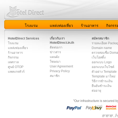
โรงแรม
แหล่งท่องเที่ยว
ร้านอาหาร
กิจกรร
สมาชิก
|
เกี่ยวกับเรา
|
ติดต่อเรา
|
แผนผัง
|
ข่าวสาร
|
User A
HotelDirect Services
เกี่ยวกับเรา
สมัครสมาชิก
HotelDirect.in.th
โรงแรม
รายละเอียด Packa
ติดต่อเรา
แหล่งท่องเที่ยว
Domain name
ข่าวสาร
ร้านอาหาร
ตรวจสอบชื่อ Dom
แผนผัง
กิจกรรม
เว็บโฮสติ้ง
โฆษณา
เทศกาล
ออกแบบ Logo
User Agreement
ศูนย์ OTOP
ออกแบบเว็บไซต์
Privacy Policy
แพคเกจทัวร์
ตัวอย่าง Template
สมาชิก
Template มาใหม่
วิธีการชำระเงิน
ยืนยันชำระเงิน
ต่ออายุ
"Our infrastructure is secured 