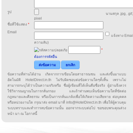
รูป
นามสกุล .jpg, .gif
pixel
ชื่อที่ใช้แสดง
*
Email
แจ้งทาง Email
ความลับ)
*
ต้องการรหัสอื่น
ส่งข้อความ
ยกเลิก
ข้อความที่ท่านได้อ่าน เกิดจากการเขียนโดยสาธารณชน และส่งขึ้นมาแบบ
อัตโนมัติ HotelDirect.in.th ไม่รับผิดชอบต่อข้อความใดๆทั้งสิ้น เพราะไม่
สามารถระบุได้ว่าเป็นความจริงหรือ ชื่อผู้เขียนที่ได้เห็นคือชื่อจริง ผู้อ่านจึงควร
ใช้วิจารณญาณในการกลั่นกรอง และถ้าท่านพบเห็นข้อความใดที่ขัดต่อ
กฎหมายและศีลธรรม หรือเป็นการกลั่นแกล้งเพื่อให้เกิดความเสียหาย ต่อบุคคล
หรือหน่วยงานใด กรุณาส่ง email มาที่ info@HotelDirect.in.th เพื่อให้ผู้ควบคุม
ระบบทราบและทำการลบข้อความนั้น ออกจากระบบต่อไป ขอขอบพระคุณล่วง
หน้า มา ณ โอกาสนี้