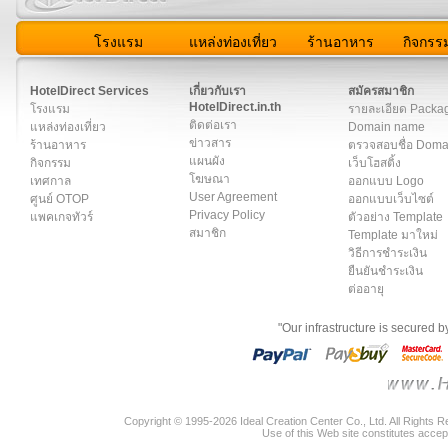
โรงแรม
แหล่งท่องเที่ยว
ร้านอาหาร
กิจกรร
สมาชิก
|
เกี่ยวกับเรา
|
ติดต่อเรา
|
แผนผัง
|
ข่าวสาร
|
User A
HotelDirect Services
เกี่ยวกับเรา
สมัครสมาชิก
HotelDirect.in.th
โรงแรม
รายละเอียด Packa
ติดต่อเรา
แหล่งท่องเที่ยว
Domain name
ข่าวสาร
ร้านอาหาร
ตรวจสอบชื่อ Dom
แผนผัง
กิจกรรม
เว็บโฮสติ้ง
โฆษณา
เทศกาล
ออกแบบ Logo
User Agreement
ศูนย์ OTOP
ออกแบบเว็บไซต์
Privacy Policy
แพคเกจทัวร์
ตัวอย่าง Template
สมาชิก
Template มาใหม่
วิธีการชำระเงิน
ยืนยันชำระเงิน
ต่ออายุ
"Our infrastructure is secured 
Copyright © 1995-2026 Ideal Creation Center Co., Ltd. All Rights 
Use of this Web site constitutes accep