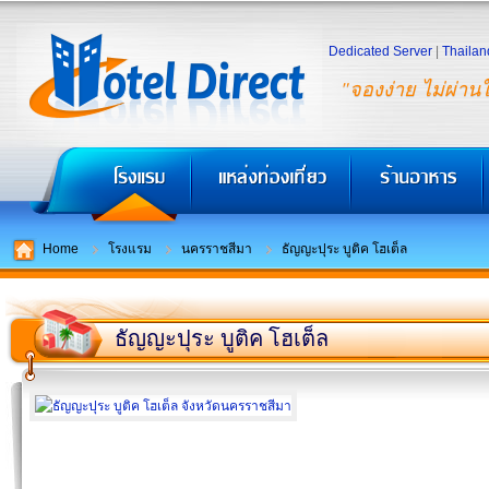
Dedicated Server
|
Thailan
"จองง่าย ไม่ผ่าน
Home
โรงแรม
นครราชสีมา
ธัญญะปุระ บูติค โฮเต็ล
ธัญญะปุระ บูติค โฮเต็ล