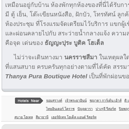
เหมือนอยู่กับบ้าน ห้องพักทุกห้องของที่นี่ได้รั
มี ตู้ เย็น, โต๊ะเขียนหนังสือ, ฝักบัว, โทรทัศน์ ลู
ห้องประชุม ที่โรงแรมจัดเตรียมไว้บริการ แขกผู้
และผ่อนคลายไปกับ สระว่ายน้ำกลางแจ้ง ควา
คือจุด เด่นของ
ธัญญะปุระ บูติค โฮเต็ล
ไม่ว่าจะเดินทางมา
นครราชสีมา
ในเหตุผลใด
ที่แสนสบาย ครบครันทุกอย่างตามที่ได้คัด สรรมาแ
Thanya Pura Boutique Hotel
เป็นที่พักผ่อนข
จอมสุรางค์
เจ้าพระยาอินน์
ชญาดา การ์เด้น เฮ้าส์
ดิ
ไทยอินเตอร์ โคราช
ปัญจดารา
ปางรุจี รีสอร์ท
ปิยพฤก
สบาย โฮเทล
สีมาธานี
เฮอร์มิเทจ โฮเต็ล แอนด์ รีสอร์ท