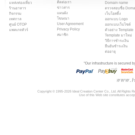
ติดต่อเรา
แหล่งท่องเที่ยว
Domain name
ข่าวสาร
ร้านอาหาร
ตรวจสอบชื่อ Dom
แผนผัง
กิจกรรม
เว็บโฮสติ้ง
โฆษณา
เทศกาล
ออกแบบ Logo
User Agreement
ศูนย์ OTOP
ออกแบบเว็บไซต์
Privacy Policy
แพคเกจทัวร์
ตัวอย่าง Template
สมาชิก
Template มาใหม่
วิธีการชำระเงิน
ยืนยันชำระเงิน
ต่ออายุ
"Our infrastructure is secured 
Copyright © 1995-2026 Ideal Creation Center Co., Ltd. All Rights 
Use of this Web site constitutes accep