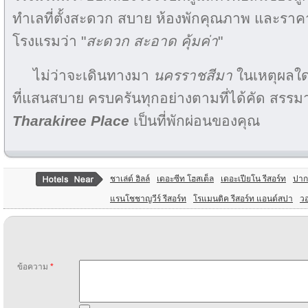
ทำเลที่ตั้งสะดวก สบาย ห้องพักคุณภาพ และรา
โรงแรมว่า "
สะดวก สะอาด คุ้มค่า
"
ไม่ว่าจะเดินทางมา
นครราชสีมา
ในเหตุผลใด
ที่แสนสบาย ครบครันทุกอย่างตามที่ได้คัด สรรมาแ
Tharakiree Place
เป็นที่พักผ่อนของคุณ
ชาเล่ต์ ฮิลล์
เดอะซีท โฮสเต็ล
เดอะเปียโน รีสอร์ท
ปาก
แรนโชชาญวีร์ รีสอร์ท
โรแมนติค รีสอร์ท แอนด์สปา
วอ
ข้อความ
*