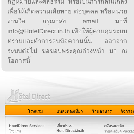
กฎหมายและศีลธรรม หรือเป็นการกลั่นแกล้ง
เพื่อให้เกิดความเสียหาย ต่อบุคคล หรือหน่วย
งานใด กรุณาส่ง email มาที่
info@HotelDirect.in.th เพื่อให้ผู้ควบคุมระบบ
ทราบและทำการลบข้อความนั้น ออกจาก
ระบบต่อไป ขอขอบพระคุณล่วงหน้า มา ณ
โอกาสนี้
โรงแรม
แหล่งท่องเที่ยว
ร้านอาหาร
กิจกรร
สมาชิก
|
เกี่ยวกับเรา
|
ติดต่อเรา
|
แผนผัง
|
ข่าวสาร
|
User A
HotelDirect Services
เกี่ยวกับเรา
สมัครสมาชิก
HotelDirect.in.th
โรงแรม
รายละเอียด Packa