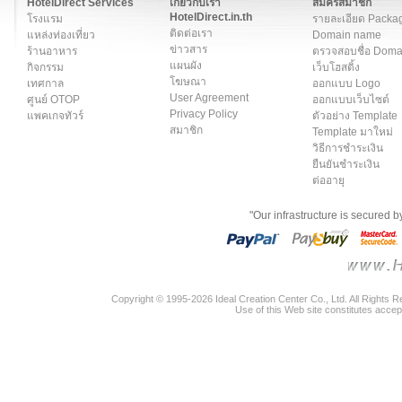
HotelDirect Services
เกี่ยวกับเรา
สมัครสมาชิก
HotelDirect.in.th
โรงแรม
รายละเอียด Packa
ติดต่อเรา
แหล่งท่องเที่ยว
Domain name
ข่าวสาร
ร้านอาหาร
ตรวจสอบชื่อ Dom
แผนผัง
กิจกรรม
เว็บโฮสติ้ง
โฆษณา
เทศกาล
ออกแบบ Logo
User Agreement
ศูนย์ OTOP
ออกแบบเว็บไซต์
Privacy Policy
แพคเกจทัวร์
ตัวอย่าง Template
สมาชิก
Template มาใหม่
วิธีการชำระเงิน
ยืนยันชำระเงิน
ต่ออายุ
"Our infrastructure is secured 
Copyright © 1995-2026 Ideal Creation Center Co., Ltd. All Rights 
Use of this Web site constitutes accep