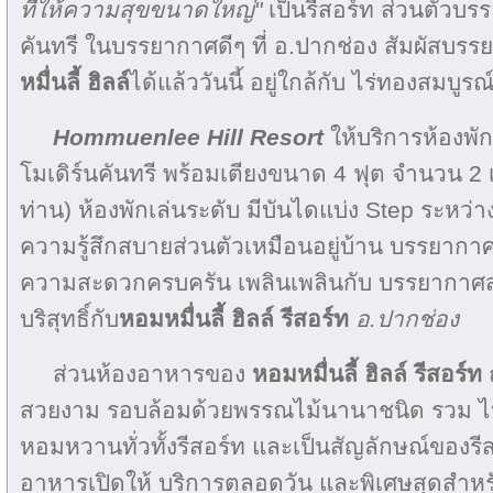
ที่ให้ความสุขขนาดใหญ่"
เป็นรีสอร์ท ส่วนตัวบรร
คันทรี ในบรรยากาศดีๆ ที่ อ.ปากช่อง สัมผัสบร
หมื่นลี้ ฮิลล์
ได้แล้ววันนี้ อยู่ใกล้กับ ไร่ทองสมบูรณ
Hommuenlee Hill Resort
ให้บริการห้องพ
โมเดิร์นคันทรี พร้อมเตียงขนาด 4 ฟุต จำนวน 2 เ
ท่าน) ห้องพักเล่นระดับ มีบันไดแบ่ง Step ระหว่าง
ความรู้สึกสบายส่วนตัวเหมือนอยู่บ้าน บรรยาก
ความสะดวกครบครัน เพลินเพลินกับ บรรยากาศส
บริสุทธิ์กับ
หอมหมื่นลี้ ฮิลล์ รีสอร์ท
อ.ปากช่อง
ส่วนห้องอาหารของ
หอมหมื่นลี้ ฮิลล์ รีสอร์ท
ถ
สวยงาม รอบล้อมด้วยพรรณไม้นานาชนิด รวม ไปถึง
หอมหวานทั่วทั้งรีสอร์ท และเป็นสัญลักษณ์ของรี
อาหารเปิดให้ บริการตลอดวัน และพิเศษสุดสำหรั