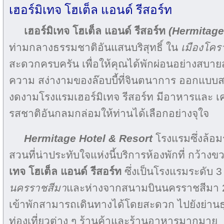
เฮอร์มิเทจ โฮเต็ล แอนด์ รีสอร์ท
เฮอร์มิเทจ โฮเต็ล แอนด์ รีสอร์ท
(Hermitage
ท่ามกลางธรรมชาติอันแสนบริสุทธิ์ ใน
เมืองโค
สะดวกครบครัน เพื่อให้คุณได้พักผ่อนอย่างสบาย
ความ สง่างามของล๊อบบี้ที่จินตนาการ ออกแบบสร
งดงามโรงแรมเฮอร์มิเทจ รีสอร์ท มีอาหารและ เคร
รสชาติอันกลมกล่อมให้ท่านได้เลือกอย่างจุใจ
Hermitage Hotel & Resort
โรงแรมซึ่งล้อ
สวนที่น่าประทับใจแห่งนี้บริการห้องพักที่ กว้า
เทจ โฮเต็ล แอนด์ รีสอร์ท
ซึ่งเป็นโรงแรมระดับ 3
นครราชสีมา
และห่างจากสนามบินนครราชสีมา 2
เข้าพักสามารถเดินทางได้โดยสะดวก ไปยังย่านธุ
ท่องเที่ยวต่าง ๆ ร้านค้าและร้านอาหารมากมาย