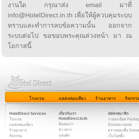
งานใด กรุณาส่ง email มาที่
info@HotelDirect.in.th เพื่อให้ผู้ควบคุมระบบ
ทราบและทำการลบข้อความนั้น ออกจาก
ระบบต่อไป ขอขอบพระคุณล่วงหน้า มา ณ
โอกาสนี้
โรงแรม
แหล่งท่องเที่ยว
ร้านอาหาร
กิจกรร
สมาชิก
|
เกี่ยวกับเรา
|
ติดต่อเรา
|
แผนผัง
|
ข่าวสาร
|
User A
HotelDirect Services
เกี่ยวกับเรา
สมัครสมาชิก
HotelDirect.in.th
โรงแรม
รายละเอียด Packa
ติดต่อเรา
แหล่งท่องเที่ยว
Domain name
ข่าวสาร
ร้านอาหาร
ตรวจสอบชื่อ Dom
แผนผัง
กิจกรรม
เว็บโฮสติ้ง