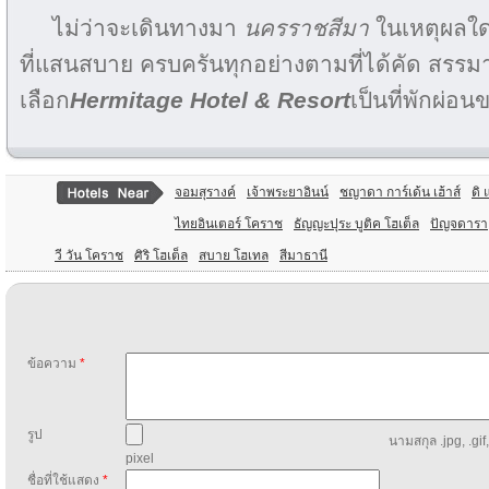
ไม่ว่าจะเดินทางมา
นครราชสีมา
ในเหตุผลใด
ที่แสนสบาย ครบครันทุกอย่างตามที่ได้คัด สรรมา
เลือก
Hermitage Hotel & Resort
เป็นที่พักผ่อ
จอมสุรางค์
เจ้าพระยาอินน์
ชญาดา การ์เด้น เฮ้าส์
ดิ
ไทยอินเตอร์ โคราช
ธัญญะปุระ บูติค โฮเต็ล
ปัญจดารา
วี วัน โคราช
ศิริ โฮเต็ล
สบาย โฮเทล
สีมาธานี
ข้อความ
*
รูป
นามสกุล .jpg, .gif
pixel
ชื่อที่ใช้แสดง
*