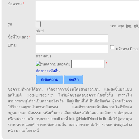
ข้อความ
*
รูป
นามสกุล .jpg, .gif
pixel
ชื่อที่ใช้แสดง
*
Email
แจ้งทาง Email
ความลับ)
*
ต้องการรหัสอื่น
ส่งข้อความ
ยกเลิก
ข้อความที่ท่านได้อ่าน เกิดจากการเขียนโดยสาธารณชน และส่งขึ้นมาแบบ
อัตโนมัติ HotelDirect.in.th ไม่รับผิดชอบต่อข้อความใดๆทั้งสิ้น เพราะไม่
สามารถระบุได้ว่าเป็นความจริงหรือ ชื่อผู้เขียนที่ได้เห็นคือชื่อจริง ผู้อ่านจึงควร
ใช้วิจารณญาณในการกลั่นกรอง และถ้าท่านพบเห็นข้อความใดที่ขัดต่อ
กฎหมายและศีลธรรม หรือเป็นการกลั่นแกล้งเพื่อให้เกิดความเสียหาย ต่อบุคคล
หรือหน่วยงานใด กรุณาส่ง email มาที่ info@HotelDirect.in.th เพื่อให้ผู้ควบคุม
ระบบทราบและทำการลบข้อความนั้น ออกจากระบบต่อไป ขอขอบพระคุณล่วง
หน้า มา ณ โอกาสนี้