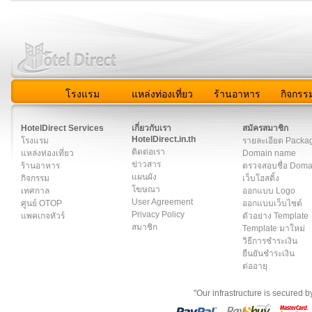
โรงแรม
แหล่งท่องเที่ยว
ร้านอาหาร
กิจกรร
สมาชิก
|
เกี่ยวกับเรา
|
ติดต่อเรา
|
แผนผัง
|
ข่าวสาร
|
User A
HotelDirect Services
เกี่ยวกับเรา
สมัครสมาชิก
HotelDirect.in.th
โรงแรม
รายละเอียด Packa
ติดต่อเรา
แหล่งท่องเที่ยว
Domain name
ข่าวสาร
ร้านอาหาร
ตรวจสอบชื่อ Dom
แผนผัง
กิจกรรม
เว็บโฮสติ้ง
โฆษณา
เทศกาล
ออกแบบ Logo
User Agreement
ศูนย์ OTOP
ออกแบบเว็บไซต์
Privacy Policy
แพคเกจทัวร์
ตัวอย่าง Template
สมาชิก
Template มาใหม่
วิธีการชำระเงิน
ยืนยันชำระเงิน
ต่ออายุ
"Our infrastructure is secured 