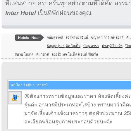
ที่แสนสบาย ครบครันทุกอย่างตามที่ได้คัด สรรมา
Inter Hotel
เป็นที่พักผ่อนของคุณ
จอมสุรางค์
เจ้าพระยาอินน์
ชญาดา การ์เด้น เฮ้าส์
ดิ
ธัญญะปุระ บูติค โฮเต็ล
ปัญจดารา
ปางรุจี รีสอร์ท
ปิย
สบาย โฮเทล
สีมาธานี
เฮอร์มิเทจ โฮเต็ล แอนด์ รีสอร์ท
#6 โดย จิตติมา นรารักษ์
😰ต้องการทราบข้อมูลและราคา ห้องจัดเลี้ยงค่
รุ่นค่ะ อาหารมีประเภทอะไรบ้าง ทราบมาว่าคิดเป
มาจัดเลี้ยงเค้าแจ้งมาคร่าวๆ ต่อหัวประมาณ 2
ละเอียดพร้อมรูปภาพประกอบด้วยนะค้ะ