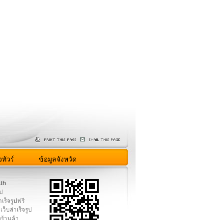
ทัวร์
ข้อมูลจังหวัด
.th
ูป
เร็จรูปฟรี
เว็บสำเร็จรูป
งร้านค้า