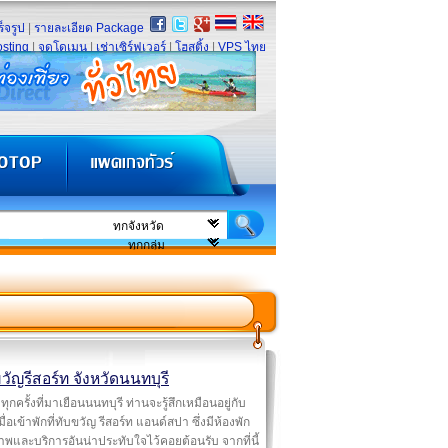
็จรูป
|
รายละเอียด Package
sting
|
จดโดเมน
|
เช่าเซิร์ฟเวอร์
|
โฮสติ้ง
|
VPS ไทย
วัญรีสอร์ท จังหวัดนนทบุรี
ทุกครั้งที่มาเยือนนนทบุรี ท่านจะรู้สึกเหมือนอยู่กับ
มื่อเข้าพักที่ทับขวัญ รีสอร์ท แอนด์สปา ซึ่งมีห้องพัก
พและบริการอันน่าประทับใจไว้คอยต้อนรับ จากที่นี้