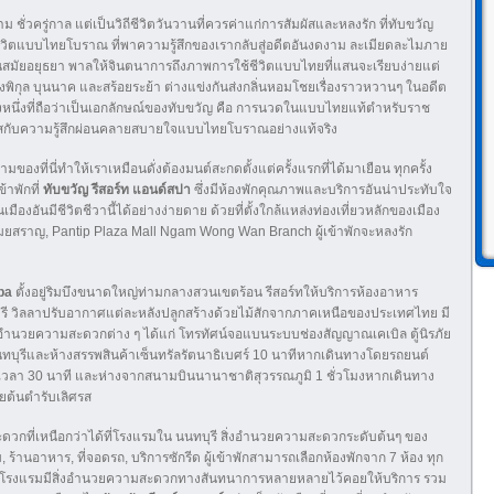
ชั่วครู่กาล แต่เป็นวิถีชีวิตวันวานที่ควรค่าแก่การสัมผัสและหลงรัก ที่ทับขวัญ
ชีวิตแบบไทยโบราณ ที่พาความรู้สึกของเรากลับสู่อดีตอันงดงาม ละเมียดละไมภาย
นสมัยอยุธยา พาลให้จินตนาการถึงภาพการใช้ชีวิตแบบไทยที่แสนจะเรียบง่ายแต่
ั้งพิกุล บุนนาค และสร้อยระย้า ต่างแข่งกันส่งกลิ่นหอมโชยเรื่องราวหวานๆ ในอดีต
สิ่งหนึ่งที่ถือว่าเป็นเอกลักษณ์ของทับขวัญ คือ การนวดในแบบไทยแท้ตำหรับราช
มผัสกับความรู้สึกผ่อนคลายสบายใจแบบไทยโบราณอย่างแท้จริง
ามของที่นี่ทำให้เราเหมือนดั่งต้องมนต์สะกดตั้งแต่ครั้งแรกที่ได้มาเยือน ทุกครั้ง
ข้าพักที่
ทับขวัญ รีสอร์ท แอนด์สปา
ซึ่งมีห้องพักคุณภาพและบริการอันน่าประทับใจ
นเมืองอันมีชีวิตชีวานี้ได้อย่างง่ายดาย ด้วยที่ตั้งใกล้แหล่งท่องเที่ยวหลักของเมือง
ฏรมยสราญ, Pantip Plaza Mall Ngam Wong Wan Branch ผู้เข้าพักจะหลงรัก
pa
ตั้งอยู่ริมบึงขนาดใหญ่ท่ามกลางสวนเขตร้อน รีสอร์ทให้บริการห้องอาหาร
 ฟรี วิลลาปรับอากาศแต่ละหลังปลูกสร้างด้วยไม้สักจากภาคเหนือของประเทศไทย มี
สิ่งอำนวยความสะดวกต่าง ๆ ได้แก่ โทรทัศน์จอแบนระบบช่องสัญญาณเคเบิล ตู้นิรภัย
นทบุรีและห้างสรรพสินค้าเซ็นทรัลรัตนาธิเบศร์ 10 นาทีหากเดินทางโดยรถยนต์
เวลา 30 นาที และห่างจากสนามบินนานาชาติสุวรรณภูมิ 1 ชั่วโมงหากเดินทาง
ต้นตำรับเลิศรส
ดวกที่เหนือกว่าได้ที่โรงแรมใน นนทบุรี สิ่งอำนวยความสะดวกระดับต้นๆ ของ
 ร้านอาหาร, ที่จอดรถ, บริการซักรีด ผู้เข้าพักสามารถเลือกห้องพักจาก 7 ห้อง ทุก
ทางโรงแรมมีสิ่งอำนวยความสะดวกทางสันทนาการหลายหลายไว้คอยให้บริการ รวม