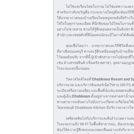
ไม่ใช่แค่เรือนไทยโบราณ ไม่ใช่แค่ความงดงาม 
สำหรับเราทับขวัญคือ กระจกบานใหญ่ที่สะท้อนวิถี
ใต้บรรยากาศของบ้านเรือนไทยหมู่หกหลังที่สร้างใ
ใส่ใจในทุกรายละเอียด ที่นี่กลิ่นของไม้ไทยโบราณท
อย่างไม่ขาดสาย ชวนให้รู้สึกผ่อนคลายเป็นยิ่งนัก 
สำนัก และเชลยศักดิ์ที่น้อยคนนักจะมีโอกาสได้สั
คุณเชื่อไหมว่า... บรรยากาศและวิถีชีวิตที่งดง
ที่มาเยือนนนทบุรี ท่านจะรู้สึกเหมือนอยู่กับบ้านเมื่อเ
ไว้คอยต้อนรับ จากที่นี้ ผู้เข้าพักสามารถไปยังทุกที่ใ
เช่น ห้างสรรพสินค้าเซ็นทรัล พลาซ่า, อุทยานมกุ
โรงแรมแห่งนี้แน่นอน
วิลลาสไตล์ไทยที่
Dhabkwan Resort and S
บริการนวด และบริการอินเทอร์เน็ตไร้สาย (Wi-Fi)
ระเบียงหรือลานเฉลียง และพื้นที่นั่งเล่น ตลอดจน
และตู้เย็น
Dhabkwan
ตั้งอยู่ห่างจากตลาดท่าน้ำน
ท่านสามารถเดินทางไปยังเกาะเกร็ดทางเรือโดยใช้
โดยรถยนต์ Dhabkwan Kitchen มีบริการอาหารไทย
เพลิดเพลินไปกับบริการและสิ่งอำนวยความสะ
โรงแรมรวมถึง Wi-Fi ในพื้นที่สาธารณะ, ห้องประชุม,
ห้องให้ความรู้สึกสงบและกลมกลืนอย่างแท้จริง 