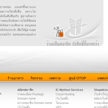
สาธารณชน และส่งขึ้นมาแบบ
ข้อความใดๆทั้งสิ้น เพราะไม่
้เห็นคือชื่อจริง ผู้อ่านจึงควร
บเห็นข้อความใดที่ขัดต่อ
ให้เกิดความเสียหาย ต่อบุคคล
irect.in.th เพื่อให้ผู้ควบคุม
บบต่อไป ขอขอบพระคุณล่วง
ว
ร้านอาหาร
กิจกรรม
เทศกาล
ศูนย์ OTOP
แพคเกจ
ต่อเรา
|
แผนผัง
|
ข่าวสาร
|
User Agreement
|
Privacy Policy
|
โฆษณา
สมัครสมาชิก
IC-MyHost Services
Shopdd.in
h
รายละเอียด Package
Cloud Hosting
เว็บสำเร็จร
Domain name
เว็บโฮสติ้ง
สมัครเว็บสำ
ตรวจสอบชื่อ Domain name
โดเมนเนม
รายละเอียด
เว็บโฮสติ้ง
VPS
สารบัญที่ตั้