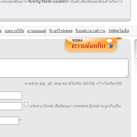
ทางของคุณคืออะไร
ทับขวัญ รีสอร์ท แอนด์สปา
เป็นตัวเลือกที่ยอดเยี่ยมสำหรับการ
ซ
เบดบายโบ๊ท
มานอนนนท์
ริเวอร์ไรน์เพลส
รีเจนท์งามวงศ์วาน
วัลลิสุตโฮเต็ล
นามสกุล .jpg, .gif, .png ขนาด์ไม่เกิน 100 KB, กว้างไม่เกิน 600
แจ้งทาง Email เมื่อมีคนมา comment (Email จะถูกเก็บเป็น
*