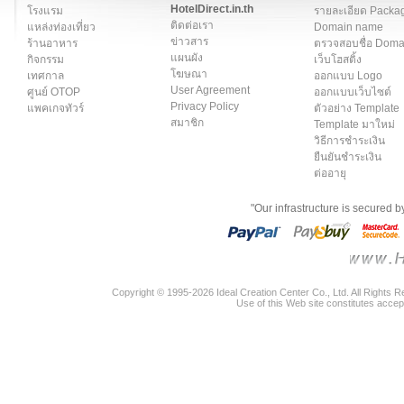
HotelDirect.in.th
โรงแรม
รายละเอียด Packa
ติดต่อเรา
แหล่งท่องเที่ยว
Domain name
ข่าวสาร
ร้านอาหาร
ตรวจสอบชื่อ Dom
แผนผัง
กิจกรรม
เว็บโฮสติ้ง
โฆษณา
เทศกาล
ออกแบบ Logo
User Agreement
ศูนย์ OTOP
ออกแบบเว็บไซต์
Privacy Policy
แพคเกจทัวร์
ตัวอย่าง Template
สมาชิก
Template มาใหม่
วิธีการชำระเงิน
ยืนยันชำระเงิน
ต่ออายุ
"Our infrastructure is secured 
Copyright © 1995-2026 Ideal Creation Center Co., Ltd. All Rights 
Use of this Web site constitutes accep