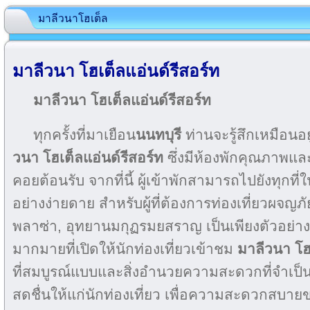
มาลีวนาโฮเต็ล
มาลีวนา โฮเต็ลแอ่นด์รีสอร์ท
มาลีวนา โฮเต็ลแอ่นด์รีสอร์ท
ทุกครั้งที่มาเยือน
นนทบุรี
ท่านจะรู้สึกเหมือนอยู
วนา โฮเต็ลแอ่นด์รีสอร์ท
ซึ่งมีห้องพักคุณภาพแล
คอยต้อนรับ จากที่นี้ ผู้เข้าพักสามารถไปยังทุกที่ใน
อย่างง่ายดาย สำหรับผู้ที่ต้องการท่องเที่ยวผจญภ
พลาซ่า, อุทยานมกุฏรมยสราญ เป็นเพียงตัวอย่างข
มากมายที่เปิดให้นักท่องเที่ยวเข้าชม
มาลีวนา โฮเ
ที่สมบูรณ์แบบและสิ่งอำนวยความสะดวกที่จำเป็น
สดชื่นให้แก่นักท่องเที่ยว เพื่อความสะดวกสบายขอ