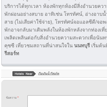
บริการได้ทุกเวลา ห้องพักทุกห้องมีสิ่งอำนวยค
พักผ่อนอย่างสบาย อาทิเช่น โทรทัศน์, อ่างอาบน้ำ
สาย (ไม่เสียค่าใช้จ่าย), โทรทัศน์จอแอลซีดี/จอพล
พักอาจกลับมาเติมพลังในห้องพักหลังจากท่องเที่ย
เพลิดเพลินต่อกับสิ่งอำนวยความสะดวกเพื่อนั
คุซซี เที่ยวชมสถานที่น่าสนใจใน
นนทบุรี
เริ่มต้นท
รีสอร์ท
เรือนริมน้ำรีสอร์ท
ข้อความ
*