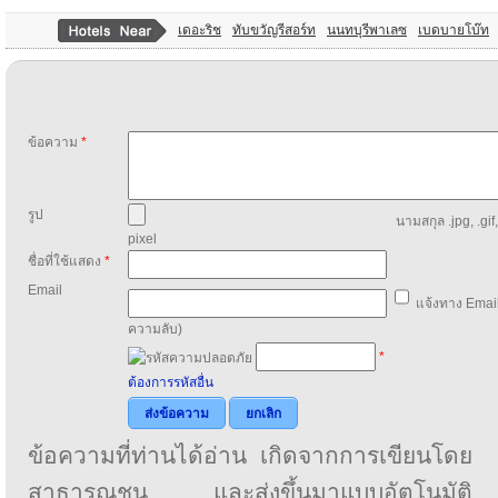
เดอะริช
ทับขวัญรีสอร์ท
นนทบุรีพาเลซ
เบดบายโบ๊ท
ข้อความ
*
รูป
นามสกุล .jpg, .gif
pixel
ชื่อที่ใช้แสดง
*
Email
แจ้งทาง Email
ความลับ)
*
ต้องการรหัสอื่น
ส่งข้อความ
ยกเลิก
ข้อความที่ท่านได้อ่าน เกิดจากการเขียนโดย
สาธารณชน และส่งขึ้นมาแบบอัตโนมัติ