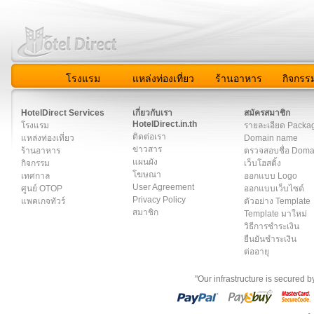
โรงแรม
แหล่งท่องเที่ยว
ร้านอาหาร
กิจกรร
สมาชิก
|
เกี่ยวกับเรา
|
ติดต่อเรา
|
แผนผัง
|
ข่าวสาร
|
User A
HotelDirect Services
เกี่ยวกับเรา
สมัครสมาชิก
HotelDirect.in.th
โรงแรม
รายละเอียด Packa
ติดต่อเรา
แหล่งท่องเที่ยว
Domain name
ข่าวสาร
ร้านอาหาร
ตรวจสอบชื่อ Dom
แผนผัง
กิจกรรม
เว็บโฮสติ้ง
โฆษณา
เทศกาล
ออกแบบ Logo
User Agreement
ศูนย์ OTOP
ออกแบบเว็บไซต์
Privacy Policy
แพคเกจทัวร์
ตัวอย่าง Template
สมาชิก
Template มาใหม่
วิธีการชำระเงิน
ยืนยันชำระเงิน
ต่ออายุ
"Our infrastructure is secured 