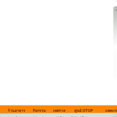
ร้านอาหาร
กิจกรรม
เทศกาล
ศูนย์ OTOP
แพคเกจ