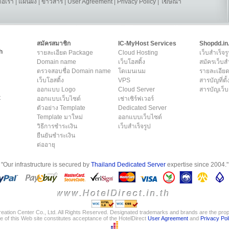
ต่อเรา
|
แผนผัง
|
ข่าวสาร
|
User Agreement
|
Privacy Policy
|
โฆษณา
สมัครสมาชิก
IC-MyHost Services
Shopdd.in
h
รายละเอียด Package
Cloud Hosting
เว็บสำเร็จร
Domain name
เว็บโฮสติ้ง
สมัครเว็บสำ
ตรวจสอบชื่อ Domain name
โดเมนเนม
รายละเอียด
เว็บโฮสติ้ง
VPS
สารบัญที่ตั้
ออกแบบ Logo
Cloud Server
สารบัญเว็บ
t
ออกแบบเว็บไซต์
เช่าเซิร์ฟเวอร์
ตัวอย่าง Template
Dedicated Server
Template มาใหม่
ออกแบบเว็บไซต์
วิธีการชำระเงิน
เว็บสำเร็จรูป
ยืนยันชำระเงิน
ต่ออายุ
"Our infrastructure is secured by
Thailand Dedicated Server
expertise since 2004."
eation Center Co., Ltd. All Rights Reserved. Designated trademarks and brands are the prope
e of this Web site constitutes acceptance of the HotelDirect
User Agreement
and
Privacy Pol