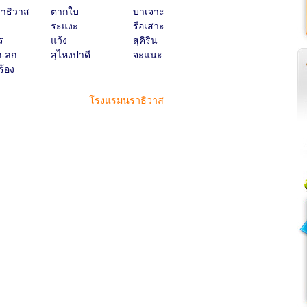
ราธิวาส
ตากใบ
บาเจาะ
ระแงะ
รือเสาะ
ร
แว้ง
สุคิริน
ก-ลก
สุไหงปาดี
จะแนะ
ร้อง
โรงแรมนราธิวาส