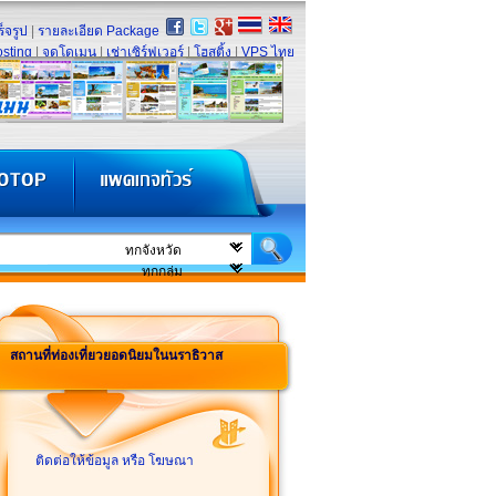
็จรูป
|
รายละเอียด Package
sting
|
จดโดเมน
|
เช่าเซิร์ฟเวอร์
|
โฮสติ้ง
|
VPS ไทย
สถานที่ท่องเที่ยวยอดนิยมในนราธิวาส
ติดต่อให้ข้อมูล หรือ โฆษณา