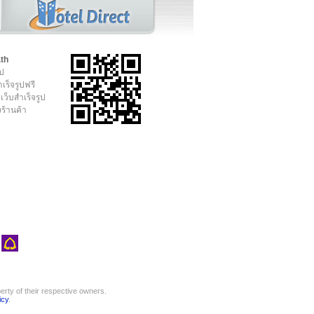
.th
ูป
เร็จรูปฟรี
เว็บสำเร็จรูป
งร้านค้า
rty of their respective owners.
icy
.