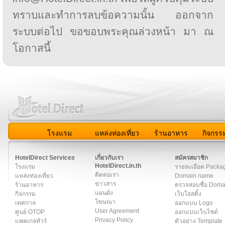
ทราบและทำการลบข้อความนั้น ออกจาก
ระบบต่อไป ขอขอบพระคุณล่วงหน้า มา ณ
โอกาสนี้
โรงแรม
แหล่งท่องเที่ยว
ร้านอาหาร
กิจกรร
สมาชิก
|
เกี่ยวกับเรา
|
ติดต่อเรา
|
แผนผัง
|
ข่าวสาร
|
User A
HotelDirect Services
เกี่ยวกับเรา
สมัครสมาชิก
HotelDirect.in.th
โรงแรม
รายละเอียด Packa
ติดต่อเรา
แหล่งท่องเที่ยว
Domain name
ข่าวสาร
ร้านอาหาร
ตรวจสอบชื่อ Dom
แผนผัง
กิจกรรม
เว็บโฮสติ้ง
โฆษณา
เทศกาล
ออกแบบ Logo
User Agreement
ศูนย์ OTOP
ออกแบบเว็บไซต์
Privacy Policy
แพคเกจทัวร์
ตัวอย่าง Template