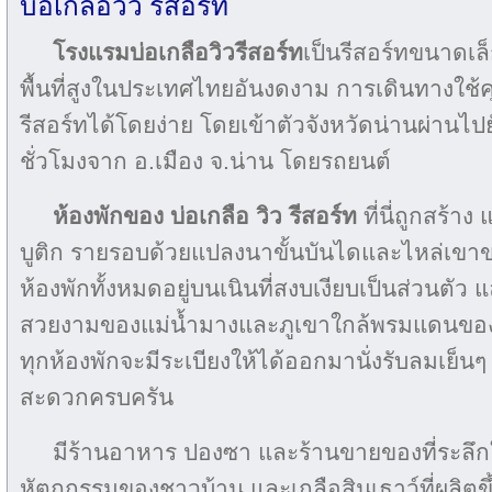
บ่อเกลือวิว รีสอร์ท
โรงแรมบ่อเกลือวิวรีสอร์ท
เป็นรีสอร์ทขนาดเล็ก
พื้นที่สูงในประเทศไทยอันงดงาม การเดินทางใช
รีสอร์ทได้โดยง่าย โดยเข้าตัวจังหวัดน่านผ่านไ
ชั่วโมงจาก อ.เมือง จ.น่าน โดยรถยนต์
ห้องพักของ บ่อเกลือ วิว รีสอร์ท
ที่นี่ถูกสร้า
บูติก รายรอบด้วยแปลงนาขั้นบันไดและไหล่เขาขอ
ห้องพักทั้งหมดอยู่บนเนินที่สงบเงียบเป็นส่วนตัว 
สวยงามของแม่น้ำมางและภูเขาใกล้พรมแดนของ
ทุกห้องพักจะมีระเบียงให้ได้ออกมานั่งรับลมเย็น
สะดวกครบครัน
มีร้านอาหาร ปองซา และร้านขายของที่ระลึกใ
หัตถกรรมของชาวบ้าน และเกลือสินเธาว์ที่ผลิตขึ้