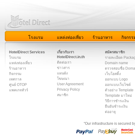
โรงแรม
แหล่งท่องเที่ยว
ร้านอาหาร
กิจกรร
สมาชิก
|
เกี่ยวกับเรา
|
ติดต่อเรา
|
แผนผัง
|
ข่าวสาร
|
User A
HotelDirect Services
เกี่ยวกับเรา
สมัครสมาชิก
HotelDirect.in.th
โรงแรม
รายละเอียด Packa
ติดต่อเรา
แหล่งท่องเที่ยว
Domain name
ข่าวสาร
ร้านอาหาร
ตรวจสอบชื่อ Dom
แผนผัง
กิจกรรม
เว็บโฮสติ้ง
โฆษณา
เทศกาล
ออกแบบ Logo
User Agreement
ศูนย์ OTOP
ออกแบบเว็บไซต์
Privacy Policy
แพคเกจทัวร์
ตัวอย่าง Template
สมาชิก
Template มาใหม่
วิธีการชำระเงิน
ยืนยันชำระเงิน
ต่ออายุ
"Our infrastructure is secured 