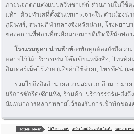
ภายนอกตกแต่งแบบสวีทชาเล่ต์ ส่วนภายในใช้ตุง
แท้ๆ ด้วยทำเลที่ตั้งอันเหมาะเจาะใน ตัวเมืองน่า
ภูมินทร์, สนามกีฬากลางจังหวัดน่าน, โรงพยาบาล
ของสถานที่ท่องเที่ยวอีกมากมายที่เปิดให้นักท่องเ
โรงแรมพูคา น่านฟ้า
ห้องพักทุกห้องยังมีค
หลายไว้ให้บริการเช่น โต๊ะเขียนหนังสือ, โทรทัศ
อินเทอร์เน็ตไร้สาย (เสียค่าใช้จ่าย), โทรทัศน์ (เค
รวมไปถึงสิ่งอำนวยความสะดวก อีกมากมาย อาท
บริการซักรีด/ซักแห้ง, ร้านค้า, บริการรถรับ-ส่ง
นันทนาการหลากหลายไว้รองรับการเข้าพักของ
107 ทาวเวอร์
เควัน โมเดิร์น อาร์ท โฮเต็ล
ชมน่าน เพล